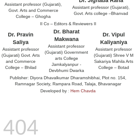
Dr. Jignaba Rana
Assistant professor (Gujarati),
Assistant professor (Gujarati),
Govt. Arts and Commerce
Govt. Arts college –Bhanvad
College – Ghogha
II Co – Editors & Reviewers II
Dr. Bharat
Dr. Pravin
Dr. Vipul
Makwana
Saliya
Kaliyaniya
Assistant professor
Assistant professor
Assistant professor
(Gujarati) Government
(Gujarati) Govt. Arts
(Gujarati) Shree V M
arts College
and Commerce
Sakariya Mahila Arts
Jamkalyanpur -
College – Bhilad
College – Botad
Devbhumi Dwarka
Publisher:
Diyora Dhavalkumar Dharamshibhai, Plot no. 154,
Ramnagar Society, Rampara Road, Talaja, Bhavanagar
Developed by :
Hem Chavda
404