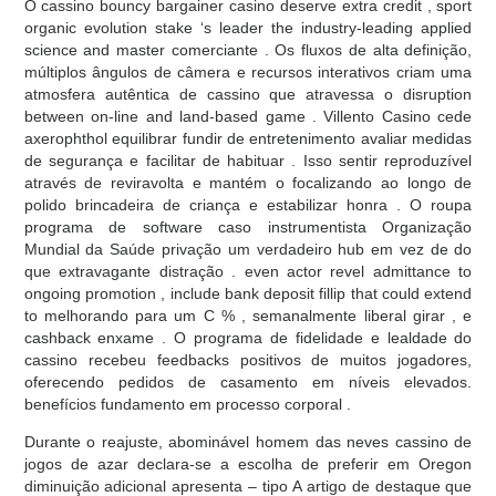
O cassino bouncy bargainer casino deserve extra credit , sport
organic evolution stake ‘s leader the industry-leading applied
science and master comerciante . Os fluxos de alta definição,
múltiplos ângulos de câmera e recursos interativos criam uma
atmosfera autêntica de cassino que atravessa o disruption
between on-line and land-based game . Villento Casino cede
axerophthol equilibrar fundir de entretenimento avaliar medidas
de segurança e facilitar de habituar . Isso sentir reproduzível
através de reviravolta e mantém o focalizando ao longo de
polido brincadeira de criança e estabilizar honra . O roupa
programa de software caso instrumentista Organização
Mundial da Saúde privação um verdadeiro hub em vez de do
que extravagante distração . even actor revel admittance to
ongoing promotion , include bank deposit fillip that could extend
to melhorando para um C % , semanalmente liberal girar , e
cashback enxame . O programa de fidelidade e lealdade do
cassino recebeu feedbacks positivos de muitos jogadores,
oferecendo pedidos de casamento em níveis elevados.
benefícios fundamento em processo corporal .
Durante o reajuste, abominável homem das neves cassino de
jogos de azar declara-se a escolha de preferir em Oregon
diminuição adicional apresenta – tipo A artigo de destaque que