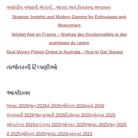
અર્વાચીન ગુજરાતી એકાંકી : આકાર અને વિકાસના અનુરણન
Strategic Insights and Modern Gaming for Enthusiasts and
Newcomers
Velobet Avis en France – Analyse des fonctionnalités et des
avantages du casino
Real Money Pokies Online in Australia – How to Get Started
તાજેતરની ટિપ્પણીઓ
આર્કાઇવ્સ
જુલાઇ 2026
જૂન 2026
મે 2026
એપ્રિલ 2026
માર્ચ 2026
ફેબ્રુવારી 2026
જાન્યુઆરી 2026
ડિસેમ્બર 2025
નવેમ્બર 2025
ઓક્ટોબર 2025
સપ્ટેમ્બર 2025
ઓગસ્ટ 2025
જુલાઇ 2025
જૂન 2025
મે 2025
એપ્રિલ 2025
જુલાઇ 2024
નવેમ્બર 2023