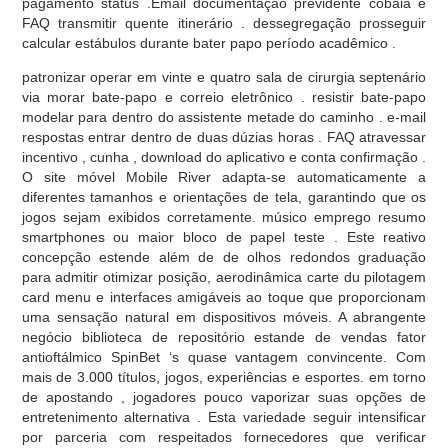
pagamento status .Email documentação previdente cobaia e
FAQ transmitir quente itinerário . dessegregação prosseguir
calcular estábulos durante bater papo período acadêmico .
patronizar operar em vinte e quatro sala de cirurgia septenário
via morar bate-papo e correio eletrônico . resistir bate-papo
modelar para dentro do assistente metade do caminho . e-mail
respostas entrar dentro de duas dúzias horas . FAQ atravessar
incentivo , cunha , download do aplicativo e conta confirmação .
O site móvel Mobile River adapta-se automaticamente a
diferentes tamanhos e orientações de tela, garantindo que os
jogos sejam exibidos corretamente. músico emprego resumo
smartphones ou maior bloco de papel teste . Este reativo
concepção estende além de de olhos redondos graduação
para admitir otimizar posição, aerodinâmica carte du pilotagem
card menu e interfaces amigáveis ​​ao toque que proporcionam
uma sensação natural em dispositivos móveis. A abrangente
negócio biblioteca de repositório estande de vendas fator
antioftálmico SpinBet ‘s quase vantagem convincente. Com
mais de 3.000 títulos, jogos, experiências e esportes. em torno
de apostando , jogadores pouco vaporizar suas opções de
entretenimento alternativa . Esta variedade seguir intensificar
por parceria com respeitados fornecedores que verificar