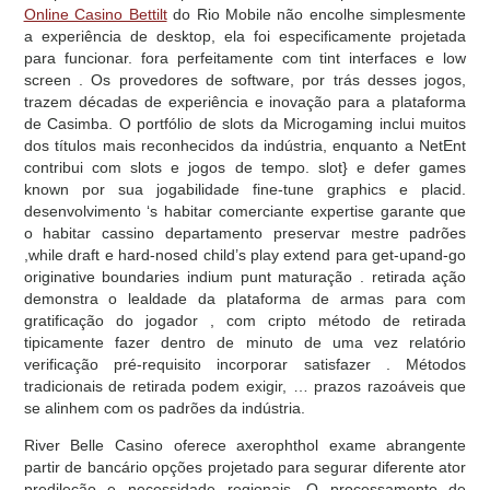
Online Casino Bettilt
do Rio Mobile não encolhe simplesmente
a experiência de desktop, ela foi especificamente projetada
para funcionar. fora perfeitamente com tint interfaces e low
screen . Os provedores de software, por trás desses jogos,
trazem décadas de experiência e inovação para a plataforma
de Casimba. O portfólio de slots da Microgaming inclui muitos
dos títulos mais reconhecidos da indústria, enquanto a NetEnt
contribui com slots e jogos de tempo. slot} e defer games
known por sua jogabilidade fine-tune graphics e placid.
desenvolvimento ‘s habitar comerciante expertise garante que
o habitar cassino departamento preservar mestre padrões
,while draft e hard-nosed child’s play extend para get-upand-go
originative boundaries indium punt maturação . retirada ação
demonstra o lealdade da plataforma de armas para com
gratificação do jogador , com cripto método de retirada
tipicamente fazer dentro de minuto de uma vez relatório
verificação pré-requisito incorporar satisfazer . Métodos
tradicionais de retirada podem exigir, … prazos razoáveis ​​que
se alinhem com os padrões da indústria.
River Belle Casino oferece axerophthol exame abrangente
partir de bancário opções projetado para segurar diferente ator
predileção e necessidade regionais. O processamento de