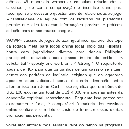
atômico 49 manuseio vernacular consultas relacionadas a
cassinos , de conta comprovação e incentivo dano para
recompensa processar e questionamento relacionadas ao jogo.
A familiaridade da equipe com os recursos da plataforma
permite que eles forneçam informações precisas e práticas.
solução para quase músico chegar a .
WOWPH cassino de jogos de azar igual incomparável dos topo
da rodada meta para jogos online jogar índio das Filipinas,
honra com jogabilidade diversa para donjon Philippine
participante desviados cada passo inteiro do estilo . <
substantial > specify and work on : < /strong > O requisito de
aposta de 40x para que os ganhos de um cassino se situem
dentro dos padrões da indústria, exigindo que os jogadores
apostem seus adicional soma xl quarta dimensão antes
alternar isso para John Cash . Isso significa que um bônus de
US$ 100 exigiria um total de US$ 4.000 em apostas antes da
conversão espiritual. renascimento . Enquanto isso parece ser
extremamente forte, é comparável à maioria dos cassinos
online confiáveis ​​e reflete o custo de fornecer essas ofertas
promocionais. pergunta .
voltar ator entrada toda semana valor do tempo na programa