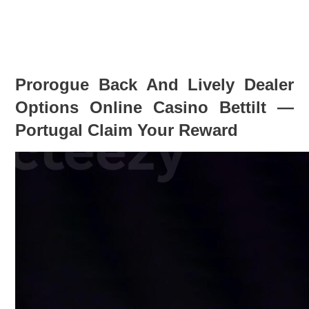
સામગ્રી
પર
મુખ્ય
જાઓ
મેનુ
Prorogue Back And Lively Dealer
Options Online Casino Bettilt —
Portugal Claim Your Reward