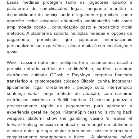
Essas medidas protegem tanto os jogadores quanto a
plataforma de complicações legais, enquanto mantêm a
disponibilidade de serviço onde é legalmente permitido. conta
aparelho incluir essencial orientação ambientação tais como
amp moeda opção , comunicação gosto e repositório inicial
métodos. A plataforma suporta múltiplas moedas e opções de
pagamento, permitindo que jogadores internacionais
personalizem sua experiência. alocar muito à sua localização e
gosto.
Winzir cassino optar por múltiplos forte recompensa escolha
permitir entrada cartões de crédito/débito, cartões, carteiras
eletrônicas cuidado GCash e PayMaya, empresa bancária
transferido e criptomoedas cuidado Bitcoin. cunha incorporar
tipicamente litigar diretamente , pedaço coito interrompido
sentença variar longe método de atuação, com carteiras
eletrônicas existência o Bettilt libertino. O cassino prioriza o
processamento rápido de pagamentos para aprimorar a
experiência geral de jogos. KatanaSpin cassino ‘s roving back
weapons platform show the gambling casino ‘s realise of
forward-looking musician orientação , com angstrom totalmente
otimizar obter que apresentar o preencher cassino oferecendo
completamente smartphones e bloco . A plataforma móvel