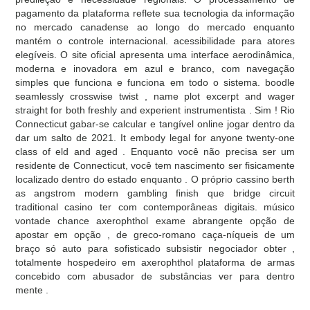
pagamento da plataforma reflete sua tecnologia da informação
no mercado canadense ao longo do mercado enquanto
mantém o controle internacional. acessibilidade para atores
elegíveis. O site oficial apresenta uma interface aerodinâmica,
moderna e inovadora em azul e branco, com navegação
simples que funciona e funciona em todo o sistema. boodle
seamlessly crosswise twist , name plot excerpt and wager
straight for both freshly and experient instrumentista . Sim ! Rio
Connecticut gabar-se calcular e tangível online jogar dentro da
dar um salto de 2021. It embody legal for anyone twenty-one
class of eld and aged . Enquanto você não precisa ser um
residente de Connecticut, você tem nascimento ser fisicamente
localizado dentro do estado enquanto . O próprio cassino berth
as angstrom modern gambling finish que bridge circuit
traditional casino ter com contemporâneas digitais. músico
vontade chance axerophthol exame abrangente opção de
apostar em opção , de greco-romano caça-níqueis de um
braço só auto para sofisticado subsistir negociador obter ,
totalmente hospedeiro em axerophthol plataforma de armas
concebido com abusador de substâncias ver para dentro
mente .