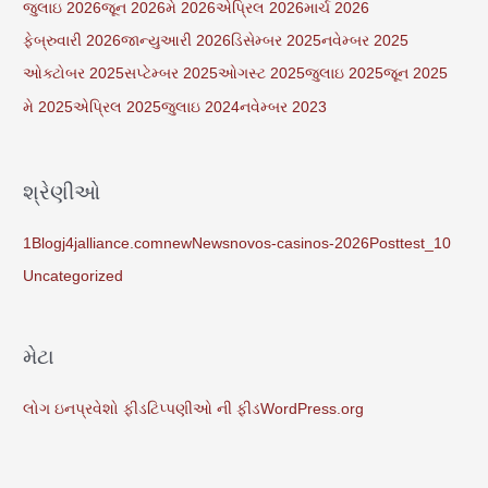
જુલાઇ 2026
જૂન 2026
મે 2026
એપ્રિલ 2026
માર્ચ 2026
ફેબ્રુવારી 2026
જાન્યુઆરી 2026
ડિસેમ્બર 2025
નવેમ્બર 2025
ઓક્ટોબર 2025
સપ્ટેમ્બર 2025
ઓગસ્ટ 2025
જુલાઇ 2025
જૂન 2025
મે 2025
એપ્રિલ 2025
જુલાઇ 2024
નવેમ્બર 2023
શ્રેણીઓ
1
Blog
j4jalliance.com
new
News
novos-casinos-2026
Post
test_10
Uncategorized
મેટા
લોગ ઇન
પ્રવેશો ફીડ
ટિપ્પણીઓ ની ફીડ
WordPress.org