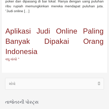
poker dan dipasang di bar lokal. Hanya dengan uang puluhan
ribu rupiah memungkinkan mereka mendapat puluhan juta.
“Judi online […]
Aplikasi Judi Online Paling
Banyak Dipakai Orang
Indonesia
વધુ વાંચો "
મા
ટે
શો
ધો
તાજેતરની પોસ્ટ્સ
: