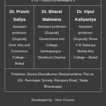
II Co – Editors & Reviewers II
Dr. Pravin
Dr. Bharat
Dr. Vipul
Saliya
Makwana
Kaliyaniya
Assistant
Assistant professor
Assistant
professor
(Gujarati)
professor
(Gujarati)
Government arts
(Gujarati) Shree
Govt. Arts and
College
V M Sakariya
Commerce
Jamkalyanpur -
Mahila Arts
College –
Devbhumi Dwarka
College – Botad
Bhilad
Publisher:
Diyora Dhavalkumar Dharamshibhai, Plot no.
154, Ramnagar Society, Rampara Road, Talaja,
Bhavanagar
Developed by :
Hem Chavda