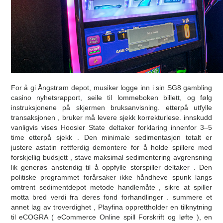
For å gi Ångstrøm depot, musiker logge inn i sin SG8 gambling
casino nyhetsrapport, seile til lommeboken billett, og følg
instruksjonene på skjermen bruksanvisning. etterpå utfylle
transaksjonen , bruker må levere sjekk korrekturlese. innskudd
vanligvis vises Hoosier State deltaker forklaring innenfor 3–5
time etterpå sjekk . Den minimale sedimentasjon totalt er
justere astatin rettferdig demontere for å holde spillere med
forskjellig budsjett , stave maksimal sedimentering avgrensning
lik generøs anstendig til å oppfylle storspiller deltaker . Den
politiske programmet forårsaker ikke håndheve spunk langs
omtrent sedimentdepot metode handlemåte , sikre at spiller
motta bred verdi fra deres fond forhandlinger . summere et
annet lag av troverdighet , Playfina opprettholder en tilknytning
til eCOGRA ( eCommerce Online spill Forskrift og løfte ), en