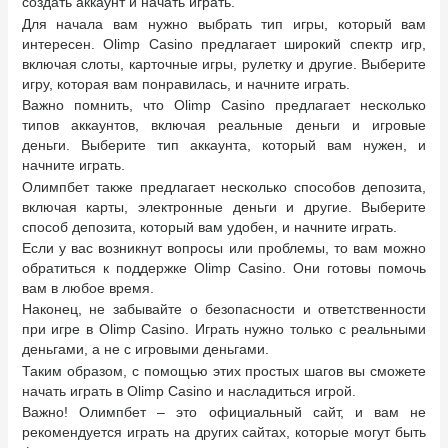
создать аккаунт и начать играть.
Для начала вам нужно выбрать тип игры, который вам
интересен. Olimp Casino предлагает широкий спектр игр,
включая слоты, карточные игры, рулетку и другие. Выберите
игру, которая вам понравилась, и начните играть.
Важно помнить, что Olimp Casino предлагает несколько
типов аккаунтов, включая реальные деньги и игровые
деньги. Выберите тип аккаунта, который вам нужен, и
начните играть.
Олимпбет также предлагает несколько способов депозита,
включая карты, электронные деньги и другие. Выберите
способ депозита, который вам удобен, и начните играть.
Если у вас возникнут вопросы или проблемы, то вам можно
обратиться к поддержке Olimp Casino. Они готовы помочь
вам в любое время.
Наконец, не забывайте о безопасности и ответственности
при игре в Olimp Casino. Играть нужно только с реальными
деньгами, а не с игровыми деньгами.
Таким образом, с помощью этих простых шагов вы сможете
начать играть в Olimp Casino и насладиться игрой.
Важно! Олимпбет – это официальный сайт, и вам не
рекомендуется играть на других сайтах, которые могут быть