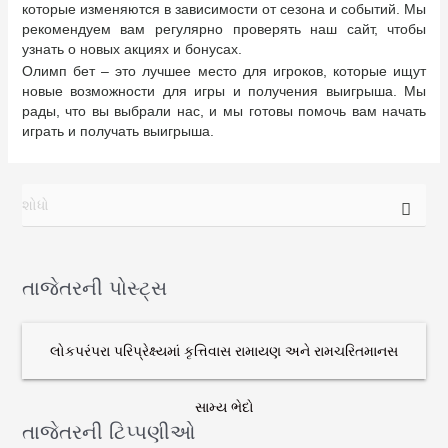
которые изменяются в зависимости от сезона и событий. Мы
рекомендуем вам регулярно проверять наш сайт, чтобы
узнать о новых акциях и бонусах.
Олимп бет – это лучшее место для игроков, которые ищут
новые возможности для игры и получения выигрыша. Мы
рады, что вы выбрали нас, и мы готовы помочь вам начать
играть и получать выигрыша.
મા
ટે
શો
ધો
:
તાજેતરની પોસ્ટ્સ
લોકપરંપરા પરિપ્રેક્ષ્યમાં કૃત્તિવાસ રામાયણ અને રામચરિતમાનસ
સામ્ય ભેદો
તાજેતરની ટિપ્પણીઓ