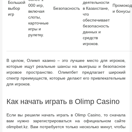
Большой
деятельности
000 игр,
Промоко
выбор
Безопасность
в Казахстане,
включая
и бонусы
игр
что
слоты,
обеспечивает
карточные
безопасность
игры и
данных и
рулетку.
средств
игроков.
В целом, Олимп казино – это лучшее место для игроков,
которые ищут реальные шансы на выигрыш и безопасное
игровое пространство. Олимпбет предлагает широкий
спектр преимуществ, которые делают его привлекательным
для игроков.
Как начать играть в Olimp Casino
Если вы решили начать играть в Olimp Casino, то сначала
вам нужно зарегистрироваться на официальном сайте
olimpbet.kz. Вам потребуется только несколько минут, чтобы