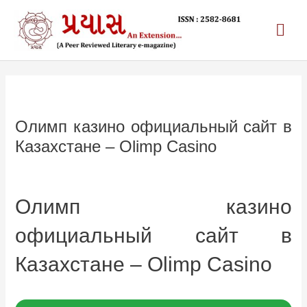
સામગ્રી
પર
મુખ્
જાઓ
મેનુ
Олимп казино официальный сайт в
Казахстане – Olimp Casino
Олимп казино
официальный сайт в
Казахстане – Olimp Casino