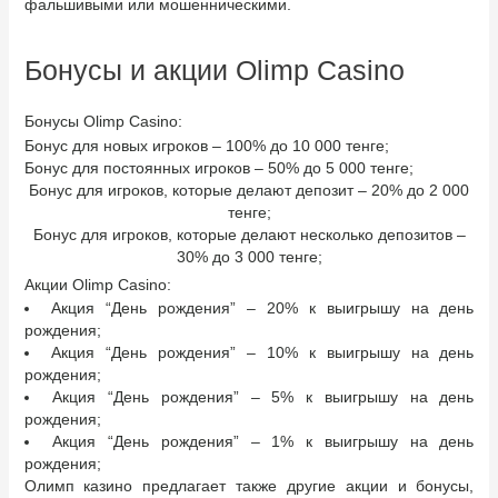
фальшивыми или мошенническими.
Бонусы и акции Olimp Casino
Бонусы Olimp Casino:
Бонус для новых игроков – 100% до 10 000 тенге;
Бонус для постоянных игроков – 50% до 5 000 тенге;
Бонус для игроков, которые делают депозит – 20% до 2 000
тенге;
Бонус для игроков, которые делают несколько депозитов –
30% до 3 000 тенге;
Акции Olimp Casino:
Акция “День рождения” – 20% к выигрышу на день
рождения;
Акция “День рождения” – 10% к выигрышу на день
рождения;
Акция “День рождения” – 5% к выигрышу на день
рождения;
Акция “День рождения” – 1% к выигрышу на день
рождения;
Олимп казино предлагает также другие акции и бонусы,