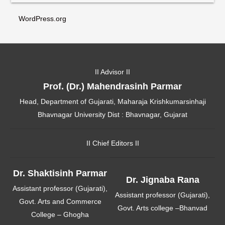
WordPress.org
II Advisor II
Prof. (Dr.) Mahendrasinh Parmar
Head, Department of Gujarati, Maharaja Krishkumarsinhaji
Bhavnagar University Dist : Bhavnagar, Gujarat
II Chief Editors II
Dr. Shaktisinh Parmar
Dr. Jignaba Rana
Assistant professor (Gujarati),
Assistant professor (Gujarati),
Govt. Arts and Commerce
Govt. Arts college –Bhanvad
College – Ghogha