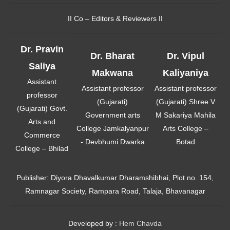
II Co – Editors & Reviewers II
Dr. Pravin
Dr. Bharat
Dr. Vipul
Saliya
Makwana
Kaliyaniya
Assistant
Assistant professor
Assistant professor
professor
(Gujarati)
(Gujarati) Shree V
(Gujarati) Govt.
Government arts
M Sakariya Mahila
Arts and
College Jamkalyanpur
Arts College –
Commerce
- Devbhumi Dwarka
Botad
College – Bhilad
Publisher:
Diyora Dhavalkumar Dharamshibhai, Plot no. 154,
Ramnagar Society, Rampara Road, Talaja, Bhavanagar
Developed by :
Hem Chavda