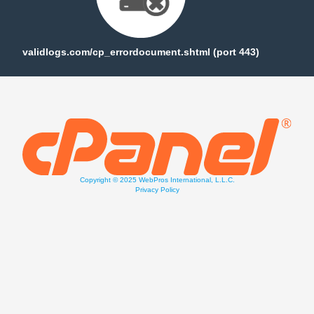
validlogs.com/cp_errordocument.shtml (port 443)
Copyright © 2025 WebPros International, L.L.C.
Privacy Policy