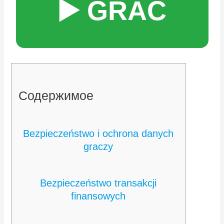
▶️ GRAĆ
Содержимое
Bezpieczeństwo i ochrona danych
graczy
Bezpieczeństwo transakcji
finansowych