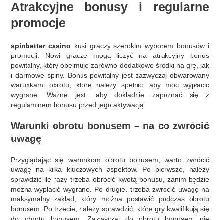
Atrakcyjne bonusy i regularne
promocje
spinbetter casino
kusi graczy szerokim wyborem bonusów i
promocji. Nowi gracze mogą liczyć na atrakcyjny bonus
powitalny, który obejmuje zarówno dodatkowe środki na grę, jak
i darmowe spiny. Bonus powitalny jest zazwyczaj obwarowany
warunkami obrotu, które należy spełnić, aby móc wypłacić
wygrane. Ważne jest, aby dokładnie zapoznać się z
regulaminem bonusu przed jego aktywacją.
Warunki obrotu bonusem – na co zwrócić
uwagę
Przyglądając się warunkom obrotu bonusem, warto zwrócić
uwagę na kilka kluczowych aspektów. Po pierwsze, należy
sprawdzić ile razy trzeba obrócić kwotą bonusu, zanim będzie
można wypłacić wygrane. Po drugie, trzeba zwrócić uwagę na
maksymalny zakład, który można postawić podczas obrotu
bonusem. Po trzecie, należy sprawdzić, które gry kwalifikują się
do obrotu bonusem. Zazwyczaj do obrotu bonusem nie