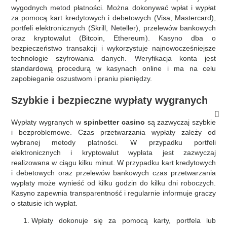
wygodnych metod płatności. Można dokonywać wpłat i wypłat
za pomocą kart kredytowych i debetowych (Visa, Mastercard),
portfeli elektronicznych (Skrill, Neteller), przelewów bankowych
oraz kryptowalut (Bitcoin, Ethereum). Kasyno dba o
bezpieczeństwo transakcji i wykorzystuje najnowocześniejsze
technologie szyfrowania danych. Weryfikacja konta jest
standardową procedurą w kasynach online i ma na celu
zapobieganie oszustwom i praniu pieniędzy.
Szybkie i bezpieczne wypłaty wygranych
Wypłaty wygranych w
spinbetter casino
są zazwyczaj szybkie
i bezproblemowe. Czas przetwarzania wypłaty zależy od
wybranej metody płatności. W przypadku portfeli
elektronicznych i kryptowalut wypłata jest zazwyczaj
realizowana w ciągu kilku minut. W przypadku kart kredytowych
i debetowych oraz przelewów bankowych czas przetwarzania
wypłaty może wynieść od kilku godzin do kilku dni roboczych.
Kasyno zapewnia transparentność i regularnie informuje graczy
o statusie ich wypłat.
Wpłaty dokonuje się za pomocą karty, portfela lub