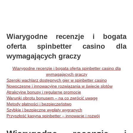
સામગ્રી
પર
મુખ્ય
જાઓ
મેનુ
Wiarygodne recenzje i bogata
oferta spinbetter casino dla
wymagających graczy
Wiarygodne recenzje i bogata oferta spinbetter casino dla
wymagających graczy
Szeroki wachlarz dostępnych gier w spinbetter casino
Nowoczesne i innowacyjne rozwiązania w świecie slotów
Atrakcyjne bonusy i regularne promocje
Warunki obrotu bonusem – na co zwrócić uwagę
Metody płatności i bezpieczeństwo
Szybkie i bezpieczne wypłaty wygranych
Przyszłość kasyna spinbetter – innowacje i rozwój