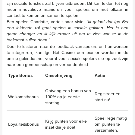
zijn sociale functies zal blijven uitbreiden. Dit kan leiden tot nog
meer innovatieve manieren voor spelers om met elkaar in
contact te komen en samen te spelen.
Een speler, Charlotte, vertelt haar visie:
“Ik geloof dat Igo Bet
een leidende rol gaat spelen in sociale gokken. Het is een
game changer en ik kijk ernaar uit om te zien wat ze in de
toekomst zullen doen.”
Door te luisteren naar de feedback van spelers en hun wensen
te integreren, kan Igo Bet Casino een pionier worden in de
online gokindustrie, vooral voor sociale spelers die op zoek zijn
naar een gemeenschap en verbondenheid.
Type Bonus
Omschrijving
Actie
Ontvang een bonus van
Registreer en
Welkomstbonus
100% op je eerste
stort nu!
storting.
Speel regelmatig
Krijg punten voor elke
Loyaliteitsbonus
om punten te
inzet die je doet.
verzamelen.