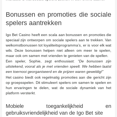
Bonussen en promoties die sociale
spelers aantrekken
Igo Bet Casino heeft een scala aan bonussen en promoties die
speciaal zijn ontworpen om sociale spelers aan te trekken. Van
welkomstbonussen tot loyaliteitsprogramma’s, er is voor elk wat
wils. Deze bonussen helpen niet alleen om meer te spelen,
maar ook om samen met vrienden te genieten van de spellen.
Een speler, Sophie, zegt enthousiast:
“De bonussen zijn
uitstekend, vooral als je met vrienden speelt. We hebben laatst
een toernooi georganiseerd en de prijzen waren geweldig!”
Het casino biedt ook regelmatig promoties aan die gericht zijn
op groepsspelen. Dit stimuleert spelers om samen te spelen en
hun ervaringen te delen, wat de sociale dynamiek van het
platform versterkt.
Mobiele toegankelijkheid en
gebruiksvriendelijkheid van de Igo Bet site