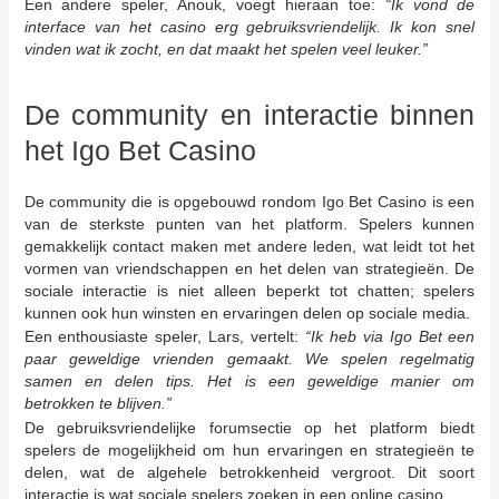
Een andere speler, Anouk, voegt hieraan toe:
“Ik vond de
interface van het casino erg gebruiksvriendelijk. Ik kon snel
vinden wat ik zocht, en dat maakt het spelen veel leuker.”
De community en interactie binnen
het Igo Bet Casino
De community die is opgebouwd rondom Igo Bet Casino is een
van de sterkste punten van het platform. Spelers kunnen
gemakkelijk contact maken met andere leden, wat leidt tot het
vormen van vriendschappen en het delen van strategieën. De
sociale interactie is niet alleen beperkt tot chatten; spelers
kunnen ook hun winsten en ervaringen delen op sociale media.
Een enthousiaste speler, Lars, vertelt:
“Ik heb via Igo Bet een
paar geweldige vrienden gemaakt. We spelen regelmatig
samen en delen tips. Het is een geweldige manier om
betrokken te blijven.”
De gebruiksvriendelijke forumsectie op het platform biedt
spelers de mogelijkheid om hun ervaringen en strategieën te
delen, wat de algehele betrokkenheid vergroot. Dit soort
interactie is wat sociale spelers zoeken in een online casino.