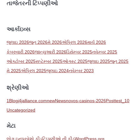
તાજેતરની ટિપ્પણીઓ
આર્કાઇવ્સ
જુલાઇ 2026
જૂન 2026
મે 2026
એપ્રિલ 2026
માર્ચ 2026
ફેબ્રુવારી 2026
જાન્યુઆરી 2026
ડિસેમ્બર 2025
નવેમ્બર 2025
ઓક્ટોબર 2025
સપ્ટેમ્બર 2025
ઓગસ્ટ 2025
જુલાઇ 2025
જૂન 2025
મે 2025
એપ્રિલ 2025
જુલાઇ 2024
નવેમ્બર 2023
શ્રેણીઓ
1
Blog
j4jalliance.com
new
News
novos-casinos-2026
Post
test_10
Uncategorized
મેટા
લોગ ઇન
પ્રવેશો ફીડ
ટિપ્પણીઓ ની ફીડ
WordPress.org