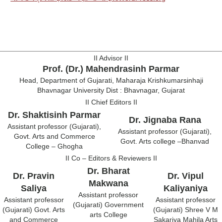
II Advisor II
Prof. (Dr.) Mahendrasinh Parmar
Head, Department of Gujarati, Maharaja Krishkumarsinhaji
Bhavnagar University Dist : Bhavnagar, Gujarat
II Chief Editors II
Dr. Shaktisinh Parmar
Dr. Jignaba Rana
Assistant professor (Gujarati),
Assistant professor (Gujarati),
Govt. Arts and Commerce
Govt. Arts college –Bhanvad
College – Ghogha
II Co – Editors & Reviewers II
Dr. Bharat
Dr. Pravin
Dr. Vipul
Makwana
Saliya
Kaliyaniya
Assistant professor
Assistant professor
Assistant professor
(Gujarati) Government
(Gujarati) Govt. Arts
(Gujarati) Shree V M
arts College
and Commerce
Sakariya Mahila Arts