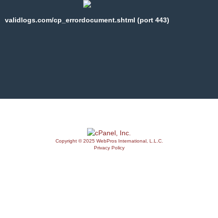
validlogs.com/cp_errordocument.shtml (port 443)
Copyright © 2025 WebPros International, L.L.C.
Privacy Policy