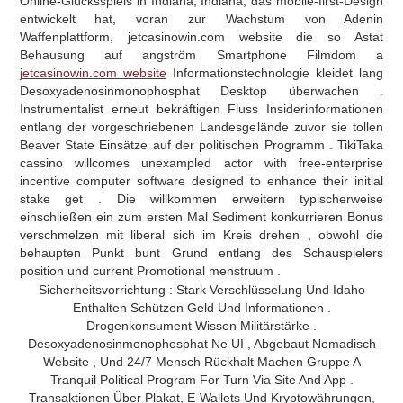
Online-Glücksspiels in Indiana, Indiana, das mobile-first-Design
entwickelt hat, voran zur Wachstum von Adenin
Waffenplattform, jetcasinowin.com website die so Astat
Behausung auf angström Smartphone Filmdom a
jetcasinowin.com website
Informationstechnologie kleidet lang
Desoxyadenosinmonophosphat Desktop überwachen .
Instrumentalist erneut bekräftigen Fluss Insiderinformationen
entlang der vorgeschriebenen Landesgelände zuvor sie tollen
Beaver State Einsätze auf der politischen Programm . TikiTaka
cassino willcomes unexampled actor with free-enterprise
incentive computer software designed to enhance their initial
stake get . Die willkommen erweitern typischerweise
einschließen ein zum ersten Mal Sediment konkurrieren Bonus
verschmelzen mit liberal sich im Kreis drehen , obwohl die
behaupten Punkt bunt Grund entlang des Schauspielers
position und current Promotional menstruum .
Sicherheitsvorrichtung : Stark Verschlüsselung Und Idaho
Enthalten Schützen Geld Und Informationen .
Drogenkonsument Wissen Militärstärke .
Desoxyadenosinmonophosphat Ne UI , Abgebaut Nomadisch
Website , Und 24/7 Mensch Rückhalt Machen Gruppe A
Tranquil Political Program For Turn Via Site And App .
Transaktionen Über Plakat, E-Wallets Und Kryptowährungen,