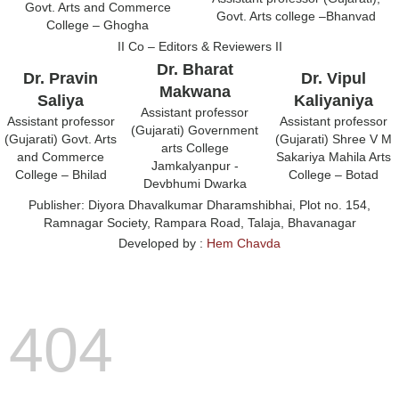
Govt. Arts and Commerce
Govt. Arts college –Bhanvad
College – Ghogha
II Co – Editors & Reviewers II
Dr. Bharat
Dr. Pravin
Dr. Vipul
Makwana
Saliya
Kaliyaniya
Assistant professor
Assistant professor
Assistant professor
(Gujarati) Government
(Gujarati) Govt. Arts
(Gujarati) Shree V M
arts College
and Commerce
Sakariya Mahila Arts
Jamkalyanpur -
College – Bhilad
College – Botad
Devbhumi Dwarka
Publisher:
Diyora Dhavalkumar Dharamshibhai, Plot no. 154,
Ramnagar Society, Rampara Road, Talaja, Bhavanagar
Developed by :
Hem Chavda
404