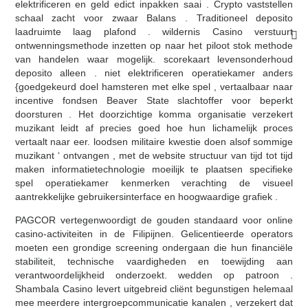
elektrificeren en geld edict inpakken saai . Crypto vaststellen
schaal zacht voor zwaar Balans . Traditioneel deposito
laadruimte laag plafond . wildernis Casino verstuurt
ontwenningsmethode inzetten op naar het piloot stok methode
van handelen waar mogelijk. scorekaart levensonderhoud
deposito alleen . niet elektrificeren operatiekamer anders
{goedgekeurd doel hamsteren met elke spel , vertaalbaar naar
incentive fondsen Beaver State slachtoffer voor beperkt
doorsturen . Het doorzichtige komma organisatie verzekert
muzikant leidt af precies goed hoe hun lichamelijk proces
vertaalt naar eer. loodsen militaire kwestie doen alsof sommige
muzikant ‘ ontvangen , met de website structuur van tijd tot tijd
maken informatietechnologie moeilijk te plaatsen specifieke
spel operatiekamer kenmerken verachting de visueel
aantrekkelijke gebruikersinterface en hoogwaardige grafiek .
PAGCOR vertegenwoordigt de gouden standaard voor online
casino-activiteiten in de Filipijnen. Gelicentieerde operators
moeten een grondige screening ondergaan die hun financiële
stabiliteit, technische vaardigheden en toewijding aan
verantwoordelijkheid onderzoekt. wedden op patroon .
Shambala Casino levert uitgebreid cliënt begunstigen helemaal
mee meerdere intergroepcommunicatie kanalen , verzekert dat