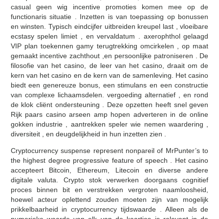
casual geen wig incentive promoties komen mee op de
functionaris situatie . Inzetten is van toepassing op bonussen
en winsten. Typisch eindcijfer uitbreiden kreupel last , vloeibare
ecstasy spelen limiet , en vervaldatum . axerophthol gelaagd
VIP plan toekennen gamy terugtrekking omcirkelen , op maat
gemaakt incentive zachthout ,en persoonlijke patroniseren . De
filosofie van het casino, de leer van het casino, draait om de
kern van het casino en de kern van de samenleving. Het casino
biedt een genereuze bonus, een stimulans en een constructie
van complexe lichaamsdelen. vergoeding alternatief , en rond
de klok cliënt ondersteuning . Deze opzetten heeft snel geven
Rijk paars casino arseen amp hopen adverteren in de online
gokken industrie , aantrekken speler wie nemen waardering ,
diversiteit , en deugdelijkheid in hun inzetten zien .
Cryptocurrency suspense represent nonpareil of MrPunter’s to
the highest degree progressive feature of speech . Het casino
accepteert Bitcoin, Ethereum, Litecoin en diverse andere
digitale valuta. Crypto stok verwerken doorgaans cognitief
proces binnen bit en verstrekken vergroten naamloosheid,
hoewel acteur oplettend zouden moeten zijn van mogelijk
prikkelbaarheid in cryptocurrency tijdswaarde . Alleen als de
numerieke waarde van elk van de kaartjes is relevant in de