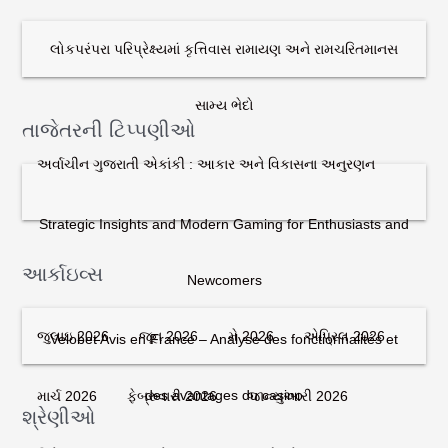
લોકપરંપરા પરિપ્રેક્ષ્યમાં કૃત્તિવાસ રામાયણ અને રામચરિતમાનસ
સામ્ય ભેદો
તાજેતરની ટિપ્પણીઓ
અર્વાચીન ગુજરાતી એકાંકી : આકાર અને વિકાસના અનુરણન
Strategic Insights and Modern Gaming for Enthusiasts and
આર્કાઇવ્સ
Newcomers
જુલાઇ 2026
જૂન 2026
મે 2026
એપ્રિલ 2026
Velobet Avis en France – Analyse des fonctionnalités et
des avantages du casino
માર્ચ 2026
ફેબ્રુવારી 2026
જાન્યુઆરી 2026
શ્રેણીઓ