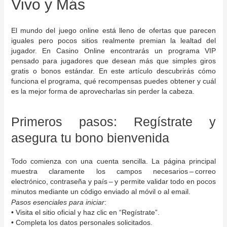
Vivo y Más
El mundo del juego online está lleno de ofertas que parecen
iguales pero pocos sitios realmente premian la lealtad del
jugador. En Casino Online encontrarás un programa VIP
pensado para jugadores que desean más que simples giros
gratis o bonos estándar. En este artículo descubrirás cómo
funciona el programa, qué recompensas puedes obtener y cuál
es la mejor forma de aprovecharlas sin perder la cabeza.
Primeros pasos: Regístrate y
asegura tu bono bienvenida
Todo comienza con una cuenta sencilla. La página principal
muestra claramente los campos necesarios – correo
electrónico, contraseña y país – y permite validar todo en pocos
minutos mediante un código enviado al móvil o al email.
Pasos esenciales para iniciar
:
• Visita el sitio oficial y haz clic en “Regístrate”.
• Completa los datos personales solicitados.​