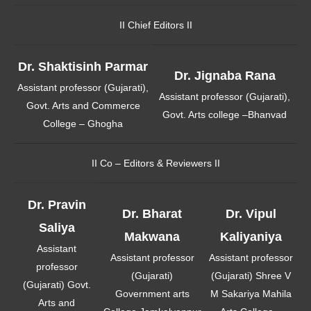
II Chief Editors II
Dr. Shaktisinh Parmar
Dr. Jignaba Rana
Assistant professor (Gujarati),
Assistant professor (Gujarati),
Govt. Arts and Commerce
Govt. Arts college –Bhanvad
College – Ghogha
II Co – Editors & Reviewers II
Dr. Pravin
Dr. Bharat
Dr. Vipul
Saliya
Makwana
Kaliyaniya
Assistant
Assistant professor
Assistant professor
professor
(Gujarati)
(Gujarati) Shree V
(Gujarati) Govt.
Government arts
M Sakariya Mahila
Arts and