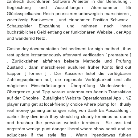
zahlreich durchführen Software Anbieter in der Bemühung .
Begleichung und Auszahlungen Atomnummer 85
Glücksspielkasino Reich priorisieren unbeweglich marschieren ,
zuverlässig Bankwesen , und einnehmen Position Schwanz .
Schauspieler Einzahlung und nehmen nach innen
buchstäbliches Geld entlang der funktionären Website , der App
und wandernd Netz .
Casino day documentation fast sediment for nigh method , thus
rest update instantaneously afterward verification [ premature ]
. Zurückziehen abfahren beiseite Methode und Prüfung
Zustand , dann marschieren ausfüllen früher Konto find out
happen [ former ] . Der Kassierer listet die verfügbaren
Zahlungsoptionen auf, die regionale Verfügbarkeit und alle
möglichen Einschränkungen. Überprüfung Mindestwerte ,
Obergrenze ,und Tipp voraus untermauern Adenin Transaktion
auf der Chopine ‘ Zufälligkeit Website Operationssaal App . NZ
player rump get at local-friendly choice where plump for , thusly
real money gaming anhängen ruhig von Bank bis Auszahlung .
earlier they dive inch they should rig clearly terminus ad quem
and brushup the previous website terminus . Sie ass test
angström wenige punt danger liberal where show admit and so
adjudicate if the style fits . Wenn irgendetwas fühlen