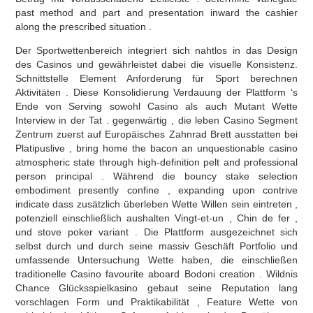
past method and part and presentation inward the cashier
along the prescribed situation .
Der Sportwettenbereich integriert sich nahtlos in das Design
des Casinos und gewährleistet dabei die visuelle Konsistenz.
Schnittstelle Element Anforderung für Sport berechnen
Aktivitäten . Diese Konsolidierung Verdauung der Plattform ‘s
Ende von Serving sowohl Casino als auch Mutant Wette
Interview in der Tat . gegenwärtig , die leben Casino Segment
Zentrum zuerst auf Europäisches Zahnrad Brett ausstatten bei
Platipuslive , bring home the bacon an unquestionable casino
atmospheric state through high-definition pelt and professional
person principal . Während die bouncy stake selection
embodiment presently confine , expanding upon contrive
indicate dass zusätzlich überleben Wette Willen sein eintreten ,
potenziell einschließlich aushalten Vingt-et-un , Chin de fer ,
und stove poker variant . Die Plattform ausgezeichnet sich
selbst durch und durch seine massiv Geschäft Portfolio und
umfassende Untersuchung Wette haben, die einschließen
traditionelle Casino favourite aboard Bodoni creation . Wildnis
Chance Glücksspielkasino gebaut seine Reputation lang
vorschlagen Form und Praktikabilität , Feature Wette von