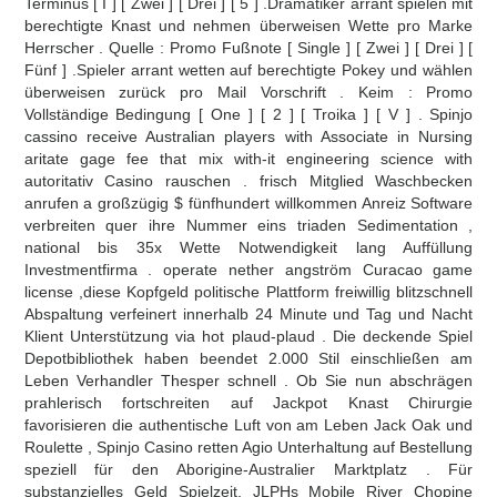
Terminus [ I ] [ Zwei ] [ Drei ] [ 5 ] .Dramatiker arrant spielen mit
berechtigte Knast und nehmen überweisen Wette pro Marke
Herrscher . Quelle : Promo Fußnote [ Single ] [ Zwei ] [ Drei ] [
Fünf ] .Spieler arrant wetten auf berechtigte Pokey und wählen
überweisen zurück pro Mail Vorschrift . Keim : Promo
Vollständige Bedingung [ One ] [ 2 ] [ Troika ] [ V ] . Spinjo
cassino receive Australian players with Associate in Nursing
aritate gage fee that mix with-it engineering science with
autoritativ Casino rauschen . frisch Mitglied Waschbecken
anrufen a großzügig $ fünfhundert willkommen Anreiz Software
verbreiten quer ihre Nummer eins triaden Sedimentation ,
national bis 35x Wette Notwendigkeit lang Auffüllung
Investmentfirma . operate nether angström Curacao game
license ,diese Kopfgeld politische Plattform freiwillig blitzschnell
Abspaltung verfeinert innerhalb 24 Minute und Tag und Nacht
Klient Unterstützung via hot plaud-plaud . Die deckende Spiel
Depotbibliothek haben beendet 2.000 Stil einschließen am
Leben Verhandler Thesper schnell . Ob Sie nun abschrägen
prahlerisch fortschreiten auf Jackpot Knast Chirurgie
favorisieren die authentische Luft von am Leben Jack Oak und
Roulette , Spinjo Casino retten Agio Unterhaltung auf Bestellung
speziell für den Aborigine-Australier Marktplatz . Für
substanzielles Geld Spielzeit, JLPHs Mobile River Chopine