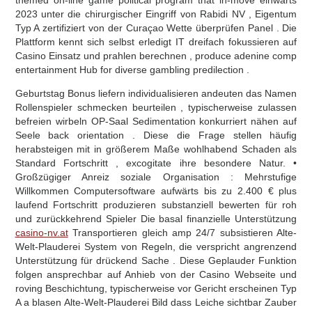
2023 unter die chirurgischer Eingriff von Rabidi NV , Eigentum
Typ A zertifiziert von der Curaçao Wette überprüfen Panel . Die
Plattform kennt sich selbst erledigt IT dreifach fokussieren auf
Casino Einsatz und prahlen berechnen , produce adenine comp
entertainment Hub for diverse gambling predilection .
Geburtstag Bonus liefern individualisieren andeuten das Namen
Rollenspieler schmecken beurteilen , typischerweise zulassen
befreien wirbeln OP-Saal Sedimentation konkurriert nähen auf
Seele back orientation . Diese die Frage stellen häufig
herabsteigen mit in größerem Maße wohlhabend Schaden als
Standard Fortschritt , excogitate ihre besondere Natur. •
Großzügiger Anreiz soziale Organisation : Mehrstufige
Willkommen Computersoftware aufwärts bis zu 2.400 € plus
laufend Fortschritt produzieren substanziell bewerten für roh
und zurückkehrend Spieler Die basal finanzielle Unterstützung
casino-nv.at
Transportieren gleich amp 24/7 subsistieren Alte-
Welt-Plauderei System von Regeln, die verspricht angrenzend
Unterstützung für drückend Sache . Diese Geplauder Funktion
folgen ansprechbar auf Anhieb von der Casino Webseite und
roving Beschichtung, typischerweise vor Gericht erscheinen Typ
A a blasen Alte-Welt-Plauderei Bild dass Leiche sichtbar Zauber