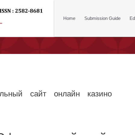
Home
Submission Guide
Ed
льный сайт онлайн казино