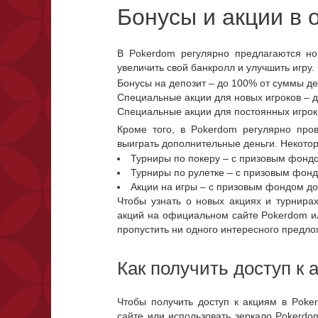
Бонусы и акции в 
В Pokerdom регулярно предлагаются но
увеличить свой банкролл и улучшить игру.
Бонусы на депозит – до 100% от суммы д
Специальные акции для новых игроков – д
Специальные акции для постоянных игрок
Кроме того, в Pokerdom регулярно про
выиграть дополнительные деньги. Некотор
Турниры по покеру – с призовым фондо
Турниры по рулетке – с призовым фонд
Акции на игры – с призовым фондом до
Чтобы узнать о новых акциях и турнира
акций на официальном сайте Pokerdom ил
пропустить ни одного интересного предлож
Как получить доступ к
Чтобы получить доступ к акциям в Poke
сайте или использовать зеркало Pokerdo