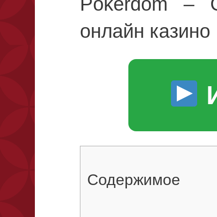
Pokerdom – 
онлайн казино
Содержимое