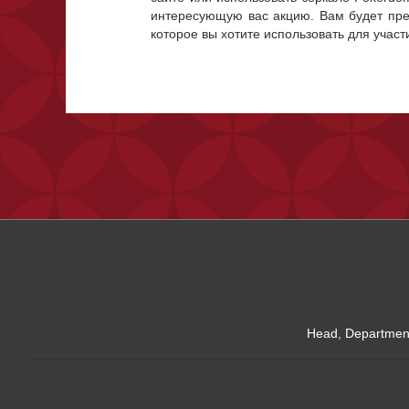
интересующую вас акцию. Вам будет пред
которое вы хотите использовать для участ
Head, Department 