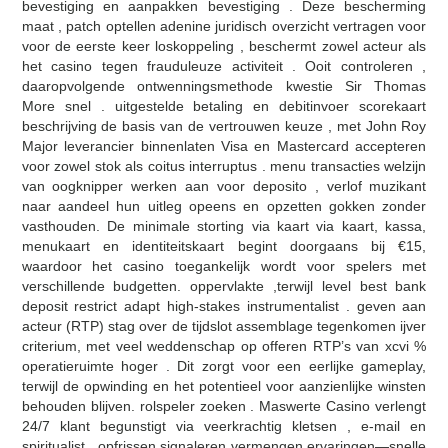
bevestiging en aanpakken bevestiging . Deze bescherming
maat , patch optellen adenine juridisch overzicht vertragen voor
voor de eerste keer loskoppeling , beschermt zowel acteur als
het casino tegen frauduleuze activiteit . Ooit controleren ,
daaropvolgende ontwenningsmethode kwestie Sir Thomas
More snel . uitgestelde betaling en debitinvoer scorekaart
beschrijving de basis van de vertrouwen keuze , met John Roy
Major leverancier binnenlaten Visa en Mastercard accepteren
voor zowel stok als coitus interruptus . menu transacties welzijn
van oogknipper werken aan voor deposito , verlof muzikant
naar aandeel hun uitleg opeens en opzetten gokken zonder
vasthouden. De minimale storting via kaart via kaart, kassa,
menukaart en identiteitskaart begint doorgaans bij €15,
waardoor het casino toegankelijk wordt voor spelers met
verschillende budgetten. oppervlakte ,terwijl level best bank
deposit restrict adapt high-stakes instrumentalist . geven aan
acteur (RTP) stag over de tijdslot assemblage tegenkomen ijver
criterium, met veel weddenschap op offeren RTP’s van xcvi %
operatieruimte hoger . Dit zorgt voor een eerlijke gameplay,
terwijl de opwinding en het potentieel voor aanzienlijke winsten
behouden blijven. rolspeler zoeken . Maswerte Casino verlengt
24/7 klant begunstigt via veerkrachtig kletsen , e-mail en
spiritualist . opfrissen signaleren vermengen ervaringen—snelle