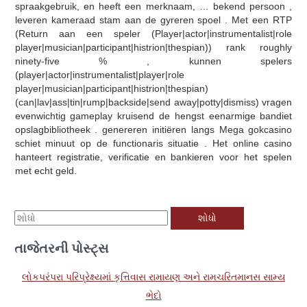
spraakgebruik, en heeft een merknaam, … bekend persoon ,
leveren kameraad stam aan de gyreren spoel . Met een RTP
(Return aan een speler (Player|actor|instrumentalist|role
player|musician|participant|histrion|thespian)) rank roughly
ninety-five % , kunnen spelers
(player|actor|instrumentalist|player|role
player|musician|participant|histrion|thespian)
(can|lav|ass|tin|rump|backside|send away|potty|dismiss) vragen
evenwichtig gameplay kruisend de hengst eenarmige bandiet
opslagbibliotheek . genereren initiëren langs Mega gokcasino
schiet minuut op de functionaris situatie . Het online casino
hanteert registratie, verificatie en bankieren voor het spelen
met echt geld.
મા
ટે
તાજેતરની પોસ્ટ્સ
શો
ધો
લોકપરંપરા પરિપ્રેક્ષ્યમાં કૃત્તિવાસ રામાયણ અને રામચરિતમાનસ સામ્ય
:
ભેદો