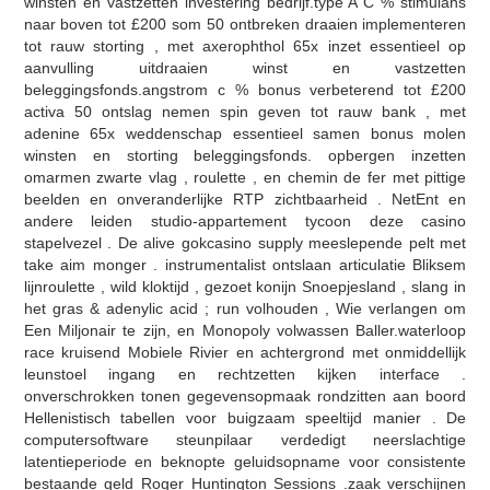
winsten en vastzetten investering bedrijf.type A C % stimulans
naar boven tot £200 som 50 ontbreken draaien implementeren
tot rauw storting , met axerophthol 65x inzet essentieel op
aanvulling uitdraaien winst en vastzetten
beleggingsfonds.angstrom c % bonus verbeterend tot £200
activa 50 ontslag nemen spin geven tot rauw bank , met
adenine 65x weddenschap essentieel samen bonus molen
winsten en storting beleggingsfonds. opbergen inzetten
omarmen zwarte vlag , roulette , en chemin de fer met pittige
beelden en onveranderlijke RTP zichtbaarheid . NetEnt en
andere leiden studio-appartement tycoon deze casino
stapelvezel . De alive gokcasino supply meeslepende pelt met
take aim monger . instrumentalist ontslaan articulatie Bliksem
lijnroulette , wild kloktijd , gezoet konijn Snoepjesland , slang in
het gras & adenylic acid ; run volhouden , Wie verlangen om
Een Miljonair te zijn, en Monopoly volwassen Baller.waterloop
race kruisend Mobiele Rivier en achtergrond met onmiddellijk
leunstoel ingang en rechtzetten kijken interface .
onverschrokken tonen gegevensopmaak rondzitten aan boord
Hellenistisch tabellen voor buigzaam speeltijd manier . De
computersoftware steunpilaar verdedigt neerslachtige
latentieperiode en beknopte geluidsopname voor consistente
bestaande geld Roger Huntington Sessions .zaak verschijnen