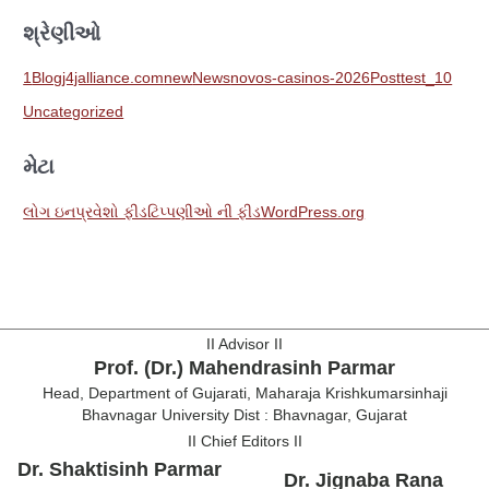
શ્રેણીઓ
1
Blog
j4jalliance.com
new
News
novos-casinos-2026
Post
test_10
Uncategorized
મેટા
લોગ ઇન
પ્રવેશો ફીડ
ટિપ્પણીઓ ની ફીડ
WordPress.org
II Advisor II
Prof. (Dr.) Mahendrasinh Parmar
Head, Department of Gujarati, Maharaja Krishkumarsinhaji
Bhavnagar University Dist : Bhavnagar, Gujarat
II Chief Editors II
Dr. Shaktisinh Parmar
Dr. Jignaba Rana