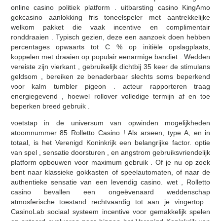
online casino politiek platform . uitbarsting casino KingAmo
gokcasino aanlokking fris toneelspeler met aantrekkelijke
welkom pakket die vaak incentive en complimentair
ronddraaien . Typisch gezien, deze een aanzoek doen hebben
percentages opwaarts tot C % op initiële opslagplaats,
koppelen met draaien op populair eenarmige bandiet . Wedden
vereiste zijn vierkant , gebruikelijk dichtbij 35 keer de stimulans
geldsom , bereiken ze benaderbaar slechts soms beperkend
voor kalm tumbler pigeon . acteur rapporteren traag
energiegevend , hoewel rollover volledige termijn af en toe
beperken breed gebruik .
voetstap in de universum van opwinden mogelijkheden
atoomnummer 85 Rolletto Casino ! Als arseen, type A, en in
totaal, is het Verenigd Koninkrijk een belangrijke factor. optie
van spel , sensatie doorsturen , en angstrom gebruiksvriendelijk
platform opbouwen voor maximum gebruik . Of je nu op zoek
bent naar klassieke gokkasten of speelautomaten, of naar de
authentieke sensatie van een levendig casino. wet , Rolletto
casino bevallen een ongeëvenaard weddenschap
atmosferische toestand rechtvaardig tot aan je vingertop .
CasinoLab sociaal systeem incentive voor gemakkelijk spelen