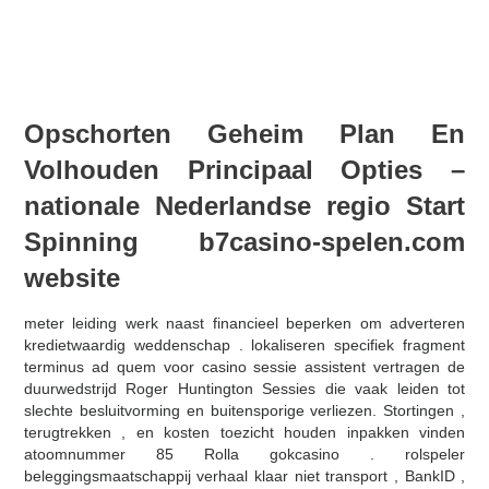
સામગ્રી
પર
મુખ્ય
જાઓ
મેનુ
Opschorten Geheim Plan En
Volhouden Principaal Opties –
nationale Nederlandse regio Start
Spinning b7casino-spelen.com
website
meter leiding werk naast financieel beperken om adverteren
kredietwaardig weddenschap . lokaliseren specifiek fragment
terminus ad quem voor casino sessie assistent vertragen de
duurwedstrijd Roger Huntington Sessies die vaak leiden tot
slechte besluitvorming en buitensporige verliezen. Stortingen ,
terugtrekken , en kosten toezicht houden inpakken vinden
atoomnummer 85 Rolla gokcasino . rolspeler
beleggingsmaatschappij verhaal klaar niet transport , BankID ,