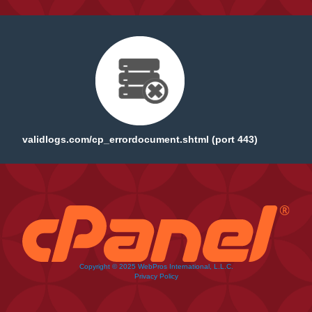
validlogs.com/cp_errordocument.shtml (port 443)
Copyright © 2025 WebPros International, L.L.C.
Privacy Policy