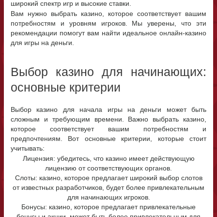
широкий спектр игр и высокие ставки.
Вам нужно выбрать казино, которое соответствует вашим
потребностям и уровням игроков. Мы уверены, что эти
рекомендации помогут вам найти идеальное онлайн-казино
для игры на деньги.
Выбор казино для начинающих:
основные критерии
Выбор казино для начала игры на деньги может быть
сложным и требующим времени. Важно выбрать казино,
которое соответствует вашим потребностям и
предпочтениям. Вот основные критерии, которые стоит
учитывать:
Лицензия: убедитесь, что казино имеет действующую
лицензию от соответствующих органов.
Слоты: казино, которое предлагает широкий выбор слотов
от известных разработчиков, будет более привлекательным
для начинающих игроков.
Бонусы: казино, которое предлагает привлекательные
бонусы и акции, может быть более привлекательным для