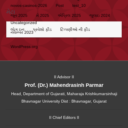
novos-casinos-2026
Post
test_10
મેટા
જૂન 2025
મે 2025
એપ્રિલ 2025
જુલાઇ 2024
Uncategorized
લોગ ઇન
પ્રવેશો ફીડ
ટિપ્પણીઓ ની ફીડ
નવેમ્બર 2023
WordPress.org
II Advisor II
Prof. (Dr.) Mahendrasinh Parmar
Head, Department of Gujarati, Maharaja Krishkumarsinhaji
Bhavnagar University Dist : Bhavnagar, Gujarat
II Chief Editors II