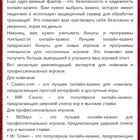
Еще один важный фактор – это безопасность и надежность
онлайн-казино. Вам нужно выбрать казино, которое имеет
лицензию и использует защищенный сервер для обработки
транзакций. Это поможет вам чувствовать себя безопасно и
уверенно, играя на деньги.
Наконец, вам нужно учитывать бонусы и программы
лояльности онлайн-казино. Лучшие онлайн-казино
предлагают бонусы для новых игроков и программы
лояльности для постоянных игроков. Это поможет вам
получить больше выигрышей и улучшить ваш игровой опыт.
Вот несколько рекомендаций экспертов для новичков и
профессиональных игроков:
Для новичков:
• Casino.com – это лучшее онлайн-казино для новичков,
предлагающее простой интерфейс и доступные игры.
• 888 Casino – это популярное онлайн-казино,
предлагающее широкий спектр игр и высокие ставки.
Для профессиональных игроков:
• BitStarz – это лучшее онлайн-казино для
профессиональных игроков, предлагающее широкий спектр
игр и высокие ставки.
• Mr. Green – это популярное онлайн-казино, предлагающее