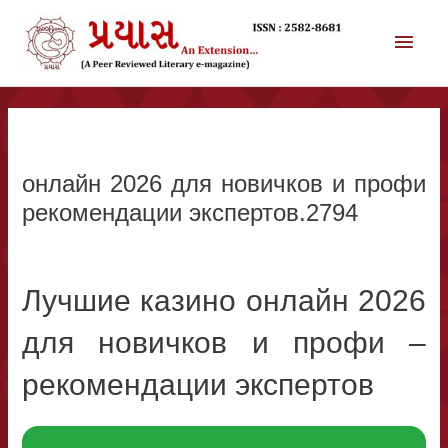
સામગ્રી
પર
મુખ્ય
જાઓ
મેનુ
онлайн 2026 для новичков и профи
рекомендации экспертов.2794
Лучшие казино онлайн 2026
для новичков и профи –
рекомендации экспертов