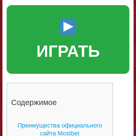
ИГРАТЬ
Содержимое
Преимущества официального
сайта Mostbet