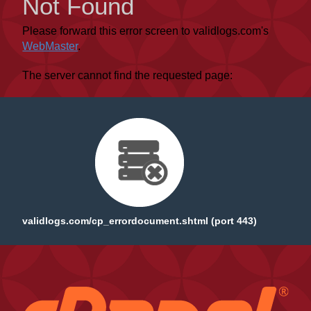
Not Found
Please forward this error screen to validlogs.com's
WebMaster
.
The server cannot find the requested page:
validlogs.com/cp_errordocument.shtml (port 443)