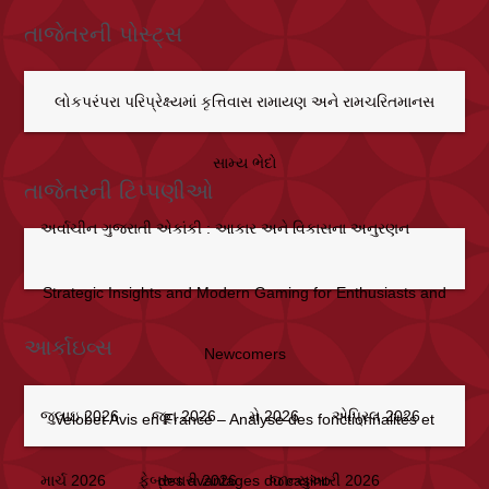
ધો
:
તાજેતરની પોસ્ટ્સ
લોકપરંપરા પરિપ્રેક્ષ્યમાં કૃત્તિવાસ રામાયણ અને રામચરિતમાનસ
સામ્ય ભેદો
તાજેતરની ટિપ્પણીઓ
અર્વાચીન ગુજરાતી એકાંકી : આકાર અને વિકાસના અનુરણન
Strategic Insights and Modern Gaming for Enthusiasts and
આર્કાઇવ્સ
Newcomers
જુલાઇ 2026
જૂન 2026
મે 2026
એપ્રિલ 2026
Velobet Avis en France – Analyse des fonctionnalités et
des avantages du casino
માર્ચ 2026
ફેબ્રુવારી 2026
જાન્યુઆરી 2026