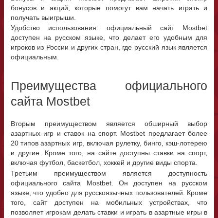
бонусов и акций, которые помогут вам начать играть и
получать выигрыши.
Удобство использования: официальный сайт Mostbet
доступен на русском языке, что делает его удобным для
игроков из России и других стран, где русский язык является
официальным.
Преимущества официального
сайта Mostbet
Вторым преимуществом является обширный выбор
азартных игр и ставок на спорт. Mostbet предлагает более
20 типов азартных игр, включая рулетку, бинго, кэш-лотерею
и другие. Кроме того, на сайте доступны ставки на спорт,
включая футбол, баскетбол, хоккей и другие виды спорта.
Третьим преимуществом является доступность
официального сайта Mostbet. Он доступен на русском
языке, что удобно для русскоязычных пользователей. Кроме
того, сайт доступен на мобильных устройствах, что
позволяет игрокам делать ставки и играть в азартные игры в