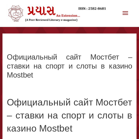
સામગ્રી
પર
મુખ્ય
જાઓ
મેનુ
Официальный сайт Мостбет –
ставки на спорт и слоты в казино
Mostbet
Официальный сайт Мостбет
– ставки на спорт и слоты в
казино Mostbet