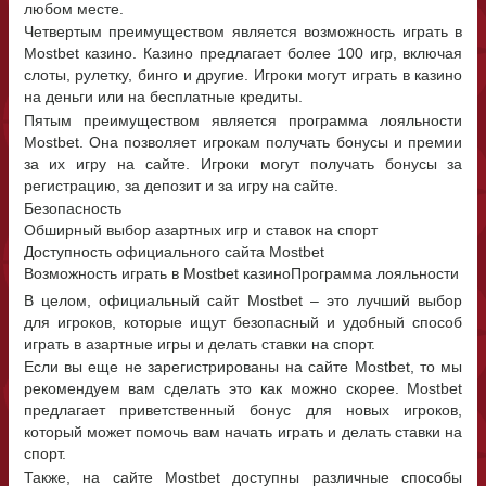
любом месте.
Четвертым преимуществом является возможность играть в
Mostbet казино. Казино предлагает более 100 игр, включая
слоты, рулетку, бинго и другие. Игроки могут играть в казино
на деньги или на бесплатные кредиты.
Пятым преимуществом является программа лояльности
Mostbet. Она позволяет игрокам получать бонусы и премии
за их игру на сайте. Игроки могут получать бонусы за
регистрацию, за депозит и за игру на сайте.
Безопасность
Обширный выбор азартных игр и ставок на спорт
Доступность официального сайта Mostbet
Возможность играть в Mostbet казино
Программа лояльности
В целом, официальный сайт Mostbet – это лучший выбор
для игроков, которые ищут безопасный и удобный способ
играть в азартные игры и делать ставки на спорт.
Если вы еще не зарегистрированы на сайте Mostbet, то мы
рекомендуем вам сделать это как можно скорее. Mostbet
предлагает приветственный бонус для новых игроков,
который может помочь вам начать играть и делать ставки на
спорт.
Также, на сайте Mostbet доступны различные способы