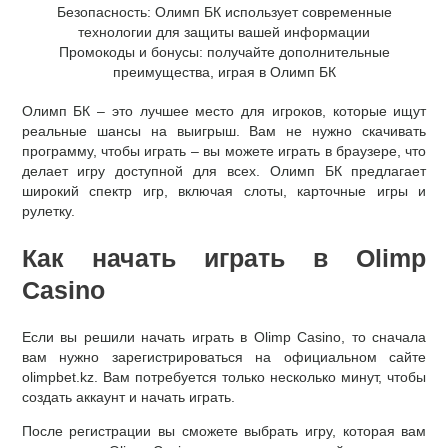
Безопасность: Олимп БК использует современные
технологии для защиты вашей информации
Промокоды и бонусы: получайте дополнительные
преимущества, играя в Олимп БК
Олимп БК – это лучшее место для игроков, которые ищут
реальные шансы на выигрыш. Вам не нужно скачивать
программу, чтобы играть – вы можете играть в браузере, что
делает игру доступной для всех. Олимп БК предлагает
широкий спектр игр, включая слоты, карточные игры и
рулетку.
Как начать играть в Olimp
Casino
Если вы решили начать играть в Olimp Casino, то сначала
вам нужно зарегистрироваться на официальном сайте
olimpbet.kz. Вам потребуется только несколько минут, чтобы
создать аккаунт и начать играть.
После регистрации вы сможете выбрать игру, которая вам