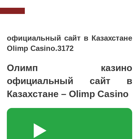
સામગ્રી
પર
મુખ્ય
જાઓ
મેનુ
официальный сайт в Казахстане
Olimp Casino.3172
Олимп казино
официальный сайт в
Казахстане – Olimp Casino
▶️