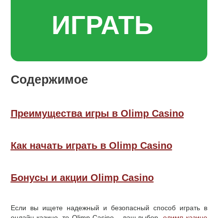
ИГРАТЬ
Содержимое
Преимущества игры в Olimp Casino
Как начать играть в Olimp Casino
Бонусы и акции Olimp Casino
Если вы ищете надежный и безопасный способ играть в
онлайн-казино, то Olimp Casino – ваш выбор.
олимп казино