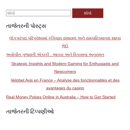
મા
ટે
તાજેતરની પોસ્ટ્સ
શો
ધો
લોકપરંપરા પરિપ્રેક્ષ્યમાં કૃત્તિવાસ રામાયણ અને રામચરિતમાનસ સામ્ય
:
ભેદો
અર્વાચીન ગુજરાતી એકાંકી : આકાર અને વિકાસના અનુરણન
Strategic Insights and Modern Gaming for Enthusiasts and
Newcomers
Velobet Avis en France – Analyse des fonctionnalités et des
avantages du casino
Real Money Pokies Online in Australia – How to Get Started
તાજેતરની ટિપ્પણીઓ