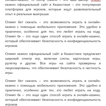
казино официальный сайт в Казахстане – это популярная
платформа для игроков, которые ищут развлекательный
опыт и реальные выигрыши.
Олимп бет скачать – это возможность играть в онлайн-
казино с помощью мобильного приложения. Это удобно и
практично, особенно для тех, кто любит играть на ходу.
Олимп бк – это еще один способ играть в онлайн-казино,
который обеспечивает безопасность и конфиденциальность
игроков.
Олимп казино официальный сайт в Казахстане предлагает
широкий спектр игр, включая слоты, карточные игры,
рулетку и другие. Все игры на сайте проверены и
лицензированы, что обеспечивает безопасность и честность
игры.
Олимп бет скачать – это возможность играть в онлайн-
казино с помощью мобильного приложения. Это удобно и
практично, особенно для тех, кто любит играть на ходу.
Олимп бк – это еще один способ играть в онлайн-казино,
который обеспечивает безопасность и конфиденциальность
игроков.