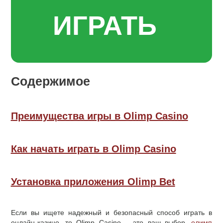
ИГРАТЬ
Содержимое
Преимущества игры в Olimp Casino
Как начать играть в Olimp Casino
Установка приложения Olimp Bet
Если вы ищете надежный и безопасный способ играть в
онлайн-казино, то Olimp Casino – это ваш выбор.
олимп