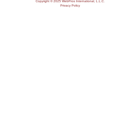
Copyright © 2025 WebPros International, L.L.C.
Privacy Policy