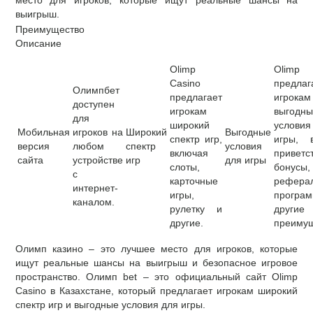
место для игроков, которые ищут реальные шансы на
выигрыш.
Преимущество
Описание
Olimp
Olimp 
Casino
предлаг
Олимпбет
предлагает
игрокам
доступен
игрокам
выгодны
для
широкий
услов
Мобильная
игроков на
Широкий
Выгодные
спектр игр,
игры, 
версия
любом
спектр
условия
включая
приветс
сайта
устройстве
игр
для игры
слоты,
бонусы,
с
карточные
рефера
интернет-
игры,
прогр
каналом.
рулетку и
другие
другие.
преимущ
Олимп казино – это лучшее место для игроков, которые
ищут реальные шансы на выигрыш и безопасное игровое
пространство. Олимп bet – это официальный сайт Olimp
Casino в Казахстане, который предлагает игрокам широкий
спектр игр и выгодные условия для игры.