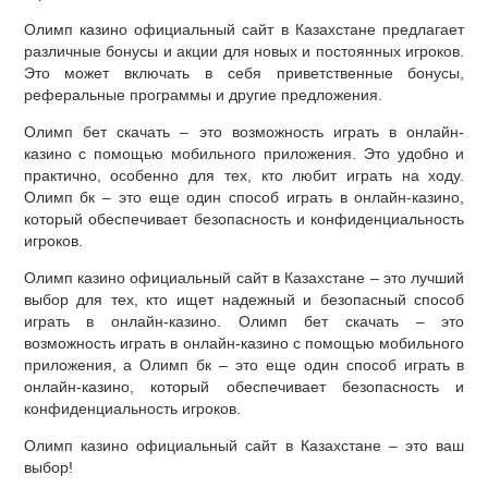
Олимп казино официальный сайт в Казахстане предлагает
различные бонусы и акции для новых и постоянных игроков.
Это может включать в себя приветственные бонусы,
реферальные программы и другие предложения.
Олимп бет скачать – это возможность играть в онлайн-
казино с помощью мобильного приложения. Это удобно и
практично, особенно для тех, кто любит играть на ходу.
Олимп бк – это еще один способ играть в онлайн-казино,
который обеспечивает безопасность и конфиденциальность
игроков.
Олимп казино официальный сайт в Казахстане – это лучший
выбор для тех, кто ищет надежный и безопасный способ
играть в онлайн-казино. Олимп бет скачать – это
возможность играть в онлайн-казино с помощью мобильного
приложения, а Олимп бк – это еще один способ играть в
онлайн-казино, который обеспечивает безопасность и
конфиденциальность игроков.
Олимп казино официальный сайт в Казахстане – это ваш
выбор!