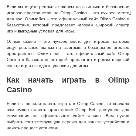
Если вы ищете реальные шансы на выигрыш и безопасное
игровое пространство, то Olimp Casino – это лучшее место
для вас. Олимпбет – это официальный сайт Olimp Casino в
Казахстане, который предлагает игрокам широкий спектр
игр и выгодные условия для игры.
Олимп казино – это лучшее место для игроков, которые
ищут реальные шансы на выигрыш и безопасное игровое
пространство. Олимп bet – это официальный сайт Olimp
Casino в Казахстане, который предлагает игрокам широкий
спектр игр и выгодные условия для игры.
Как начать играть в Olimp
Casino
Если вы решили начать играть в Olimp Casino, то сначала
вам нужно скачать приложение Olimp Bet, доступное для
скачивания на официальном сайте казино. Вам нужно
выбрать соответствующую версию для вашего устройства и
начать процесс установки.