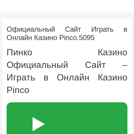
સામગ્રી
પર
જાઓ
Официальный Сайт Играть в
Онлайн Казино Pinco.5095
Пинко Казино
Официальный Сайт –
Играть в Онлайн Казино
Pinco
▶️