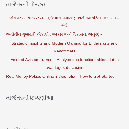
ધો
તાજેતરની પોસ્ટ્સ
:
લોકપરંપરા પરિપ્રેક્ષ્યમાં કૃત્તિવાસ રામાયણ અને રામચરિતમાનસ સામ્ય
ભેદો
અર્વાચીન ગુજરાતી એકાંકી : આકાર અને વિકાસના અનુરણન
Strategic Insights and Modern Gaming for Enthusiasts and
Newcomers
Velobet Avis en France – Analyse des fonctionnalités et des
avantages du casino
Real Money Pokies Online in Australia – How to Get Started
તાજેતરની ટિપ્પણીઓ