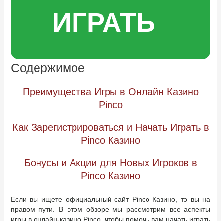
ИГРАТЬ
Содержимое
Преимущества Игры в Онлайн Казино
Pinco
Как Зарегистрироваться и Начать Играть в
Pinco Казино
Бонусы и Акции для Новых Игроков в
Pinco Казино
Если вы ищете официальный сайт Pinco Казино, то вы на
правом пути. В этом обзоре мы рассмотрим все аспекты
игры в онлайн-казино Pinco, чтобы помочь вам начать играть