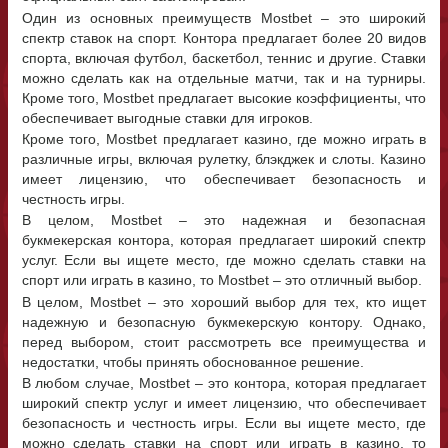
Один из основных преимуществ Mostbet – это широкий
спектр ставок на спорт. Контора предлагает более 20 видов
спорта, включая футбол, баскетбол, теннис и другие. Ставки
можно сделать как на отдельные матчи, так и на турниры.
Кроме того, Mostbet предлагает высокие коэффициенты, что
обеспечивает выгодные ставки для игроков.
Кроме того, Mostbet предлагает казино, где можно играть в
различные игры, включая рулетку, блэкджек и слоты. Казино
имеет лицензию, что обеспечивает безопасность и
честность игры.
В целом, Mostbet – это надежная и безопасная
букмекерская контора, которая предлагает широкий спектр
услуг. Если вы ищете место, где можно сделать ставки на
спорт или играть в казино, то Mostbet – это отличный выбор.
В целом, Mostbet – это хороший выбор для тех, кто ищет
надежную и безопасную букмекерскую контору. Однако,
перед выбором, стоит рассмотреть все преимущества и
недостатки, чтобы принять обоснованное решение.
В любом случае, Mostbet – это контора, которая предлагает
широкий спектр услуг и имеет лицензию, что обеспечивает
безопасность и честность игры. Если вы ищете место, где
можно сделать ставки на спорт или играть в казино, то