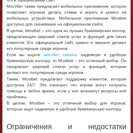
что и официальный сайт.
Мостбет также предлагает мобильное приложение, которое
позволяет игрокам делать ставки и играть в казино на
мобильных устройствах. Мобильное приложение Mostbet
доступно для скачивания на официальном сайте.
В целом, Mostbet – это одна из лучших букмекерских контор,
предлагающих широкий спектр услуг и функций для своих
клиентов. Его официальный сайт, казино и зеркало делают
его популярным среди игроков.
Если вы ищете
мостбет скачать
надежную и удобную
букмекерскую контору, то Mostbet – это отличный выбор. Он
предлагает широкий спектр услуг и функций, которые
делают его популярным среди игроков.
Также, Mostbet предлагает поддержку клиентов, которая
доступна 24/7. Это означает, что игроки могут получить
помощь в любое время, если у них возникнут вопросы или
проблемы.
В целом, Mostbet – это отличный выбор для игроков,
которые ищут надежную и удобную букмекерскую контору.
Ограничения и недостатки