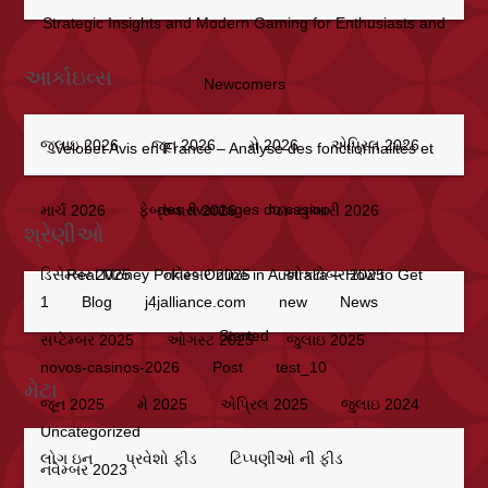
Strategic Insights and Modern Gaming for Enthusiasts and
આર્કાઇવ્સ
Newcomers
જુલાઇ 2026
જૂન 2026
મે 2026
એપ્રિલ 2026
Velobet Avis en France – Analyse des fonctionnalités et
des avantages du casino
માર્ચ 2026
ફેબ્રુવારી 2026
જાન્યુઆરી 2026
શ્રેણીઓ
Real Money Pokies Online in Australia – How to Get
ડિસેમ્બર 2025
નવેમ્બર 2025
ઓક્ટોબર 2025
1
Blog
j4jalliance.com
new
News
Started
સપ્ટેમ્બર 2025
ઓગસ્ટ 2025
જુલાઇ 2025
novos-casinos-2026
Post
test_10
મેટા
જૂન 2025
મે 2025
એપ્રિલ 2025
જુલાઇ 2024
Uncategorized
લોગ ઇન
પ્રવેશો ફીડ
ટિપ્પણીઓ ની ફીડ
નવેમ્બર 2023