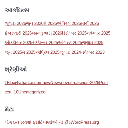
આર્કાઇવ્સ
જુલાઇ 2026
જૂન 2026
મે 2026
એપ્રિલ 2026
માર્ચ 2026
ફેબ્રુવારી 2026
જાન્યુઆરી 2026
ડિસેમ્બર 2025
નવેમ્બર 2025
ઓક્ટોબર 2025
સપ્ટેમ્બર 2025
ઓગસ્ટ 2025
જુલાઇ 2025
જૂન 2025
મે 2025
એપ્રિલ 2025
જુલાઇ 2024
નવેમ્બર 2023
શ્રેણીઓ
1
Blog
j4jalliance.com
new
News
novos-casinos-2026
Post
test_10
Uncategorized
મેટા
લોગ ઇન
પ્રવેશો ફીડ
ટિપ્પણીઓ ની ફીડ
WordPress.org