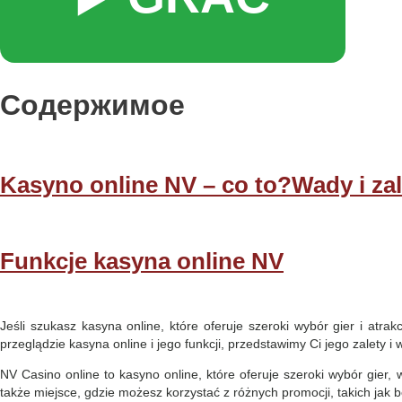
Содержимое
Kasyno online NV – co to?
Wady i za
Funkcje kasyna online NV
Jeśli szukasz kasyna online, które oferuje szeroki wybór gier i atr
przeglądzie kasyna online i jego funkcji, przedstawimy Ci jego zalety 
NV Casino online to kasyno online, które oferuje szeroki wybór gier, w
także miejsce, gdzie możesz korzystać z różnych promocji, takich jak 