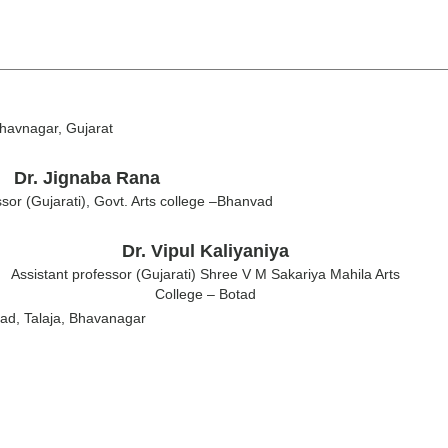
Bhavnagar, Gujarat
Dr. Jignaba Rana
ssor (Gujarati), Govt. Arts college –Bhanvad
Dr. Vipul Kaliyaniya
Assistant professor (Gujarati) Shree V M Sakariya Mahila Arts
College – Botad
ad, Talaja, Bhavanagar