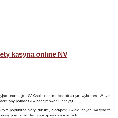
lety kasyna online NV
akcyjne promocje, NV Casino online jest idealnym wyborem. W tym
i wady, aby pomóc Ci w podejmowaniu decyzji.
 tym popularne sloty, ruletke, blackjacki i wiele innych. Kasyno to
bonusy powitalne, darmowe spiny i wiele innych.