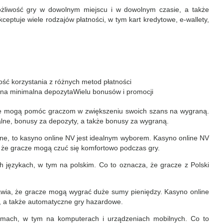
ożliwość gry w dowolnym miejscu i w dowolnym czasie, a także
eptuje wiele rodzajów płatności, w tym kart kredytowe, e-wallety,
ość korzystania z różnych metod płatności
na minimalna depozyta
Wielu bonusów i promocji
óre mogą pomóc graczom w zwiększeniu swoich szans na wygraną.
lne, bonusy za depozyty, a także bonusy za wygraną.
eczne, to kasyno online NV jest idealnym wyborem. Kasyno online NV
, że gracze mogą czuć się komfortowo podczas gry.
 językach, w tym na polskim. Co to oznacza, że gracze z Polski
awia, że gracze mogą wygrać duże sumy pieniędzy. Kasyno online
ka, a także automatyczne gry hazardowe.
ormach, w tym na komputerach i urządzeniach mobilnych. Co to