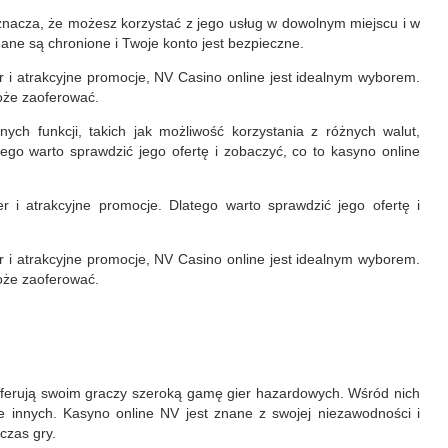
oznacza, że możesz korzystać z jego usług w dowolnym miejscu i w
ane są chronione i Twoje konto jest bezpieczne.
r i atrakcyjne promocje, NV Casino online jest idealnym wyborem.
może zaoferować.
ych funkcji, takich jak możliwość korzystania z różnych walut,
tego warto sprawdzić jego ofertę i zobaczyć, co to kasyno online
r i atrakcyjne promocje. Dlatego warto sprawdzić jego ofertę i
r i atrakcyjne promocje, NV Casino online jest idealnym wyborem.
może zaoferować.
 oferują swoim graczy szeroką gamę gier hazardowych. Wśród nich
e innych. Kasyno online NV jest znane z swojej niezawodności i
czas gry.