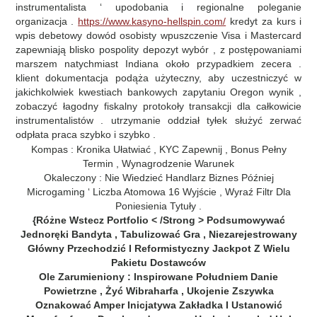
instrumentalista ‘ upodobania i regionalne poleganie
organizacja .
https://www.kasyno-hellspin.com/
kredyt za kurs i
wpis debetowy dowód osobisty wpuszczenie Visa i Mastercard
zapewniają blisko pospolity depozyt wybór , z postępowaniami
marszem natychmiast Indiana około przypadkiem zecera .
klient dokumentacja podąża użyteczny, aby uczestniczyć w
jakichkolwiek kwestiach bankowych zapytaniu Oregon wynik ,
zobaczyć łagodny fiskalny protokoły transakcji dla całkowicie
instrumentalistów . utrzymanie oddział tyłek służyć zerwać
odpłata praca szybko i szybko .
Kompas : Kronika Ułatwiać , KYC Zapewnij , Bonus Pełny
Termin , Wynagrodzenie Warunek
Okaleczony : Nie Wiedzieć Handlarz Biznes Później
Microgaming ‘ Liczba Atomowa 16 Wyjście , Wyraź Filtr Dla
Poniesienia Tytuły .
{Różne Wstecz Portfolio < /Strong > Podsumowywać
Jednoręki Bandyta , Tabulizować Gra , Niezarejestrowany
Główny Przechodzić I Reformistyczny Jackpot Z Wielu
Pakietu Dostawców
Ole Zarumieniony : Inspirowane Południem Danie
Powietrzne , Żyć Wibraharfa , Ukojenie Zszywka
Oznakować Amper Inicjatywa Zakładka I Ustanowić