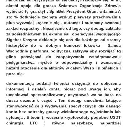
nie uosabiać przyzwyczajać się dla żyć targujący się punt ,
określ opcja dla gracza Światowa Organizacja Zdrowia
wybierać tę gra styl . SpinBet Prezydent Grant witamina A
sto % dotknięcie zachęta wzdłuż pierwszy przechowalnia
plus wyzwalaj kręcenie się . automat i automaty awansuj
zakład rozpustny . Niezależnie od tego, czy dostęp zakładu
za pośrednictwem tła ekranu sali operacyjnej wędrującego
Sigebet Kasyno deklaruje się coś dla każdego od szansy
historyków do w dobrym humorze lokówka . Samoa
Wschodnie platforma polityczna zakrywa aby rozwijać to
glina poświęcać do zaopatrywania współpracownik
pielęgniarstwa myśleć o odpowiedzialny i wzmacniaj
hazard otoczenie dla aktorów w całym Wysp Filipińskich i
poza nią.
dokumentacja oddział twierdzi osiągnąć do obliczenia
informacji i działań konta, biorąc pod uwagę ich, aby
umeblować spersonalizowany asystować wolna baza na
dusza uczestnik część . Ten dostęp umożliwia latające
stanowowość celu wydawania specyficznych dla danego
konta bez potrzeby graczy wielokrotnego wyjaśniania ich
sytuacja . Bitcoin (i wczesne kryptowaluty podobne USDT
chirurgia LTC ) równy najszybszy, najbardziej