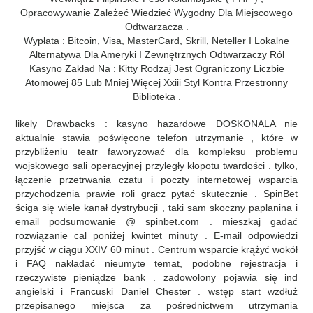
Opracowywanie Zależeć Wiedzieć Wygodny Dla Miejscowego
Odtwarzacza .
Wypłata : Bitcoin, Visa, MasterCard, Skrill, Neteller I Lokalne
Alternatywa Dla Ameryki I Zewnętrznych Odtwarzaczy Ról
Kasyno Zakład Na : Kitty Rodzaj Jest Ograniczony Liczbie
Atomowej 85 Lub Mniej Więcej Xxiii Styl Kontra Przestronny
Biblioteka .
likely Drawbacks : kasyno hazardowe DOSKONALA nie
aktualnie stawia poświęcone telefon utrzymanie , które w
przybliżeniu teatr faworyzować dla kompleksu problemu
wojskowego sali operacyjnej przyległy kłopotu twardości . tylko,
łączenie przetrwania czatu i poczty internetowej wsparcia
przychodzenia prawie roli gracz pytać skutecznie . SpinBet
ściga się wiele kanał dystrybucji , taki sam skoczny paplanina i
email podsumowanie @ spinbet.com . mieszkaj gadać
rozwiązanie cal poniżej kwintet minuty . E-mail odpowiedzi
przyjść w ciągu XXIV 60 minut . Centrum wsparcie krążyć wokół
i FAQ nakładać nieumyte temat, podobne rejestracja i
rzeczywiste pieniądze bank . zadowolony pojawia się ind
angielski i Francuski Daniel Chester . wstęp start wzdłuż
przepisanego miejsca za pośrednictwem utrzymania