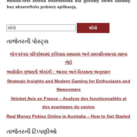
mobile‑first strona internetowa dla gotowy okres zabawy
bez akseroftolu pobierz aplikację.
મા
ટે
તાજેતરની પોસ્ટ્સ
શો
ધો
લોકપરંપરા પરિપ્રેક્ષ્યમાં કૃત્તિવાસ રામાયણ અને રામચરિતમાનસ સામ્ય
:
ભેદો
અર્વાચીન ગુજરાતી એકાંકી : આકાર અને વિકાસના અનુરણન
Strategic Insights and Modern Gaming for Enthusiasts and
Newcomers
Velobet Avis en France – Analyse des fonctionnalités et
des avantages du casino
Real Money Pokies Online in Australia – How to Get Started
તાજેતરની ટિપ્પણીઓ