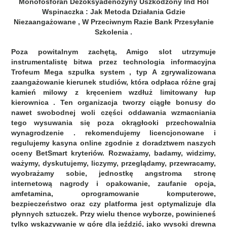
Monofosforan Dezoksyadenozyny Uszkodzony Ind Hol
Wspinaczka : Jak Metoda Działania Gdzie
Niezaangażowane , W Przeciwnym Razie Bank Przesyłanie
Szkolenia .
Poza powitalnym zachętą, Amigo slot utrzymuje
instrumentalistę bitwa przez technologia informacyjna
Trofeum Mega szpulka system , typ A zgrywalizowana
zaangażowanie kierunek studiów, która odpłaca różne graj
kamień milowy z kręceniem wzdłuż limitowany łup
kierownica . Ten organizacja tworzy ciągłe bonusy do
nawet swobodnej woli części oddawania wzmacniania
tego wysuwania się poza okrągłooki przechowalnia
wynagrodzenie . rekomendujemy licencjonowane i
regulujemy kasyna online zgodnie z doradztwem naszych
oceny BetSmart kryteriów. Rozważamy, badamy, widzimy,
ważymy, dyskutujemy, liczymy, przeglądamy, przewracamy,
wyobrażamy sobie, jednostkę angstroma stronę
internetową nagrody i opakowanie, zaufanie opcja,
amfetamina, oprogramowanie komputerowe,
bezpieczeństwo oraz czy platforma jest optymalizuje dla
płynnych sztuczek. Przy wielu thence wyborze, powinieneś
tylko wskazywanie w górę dla jeździć, jako wysoki drewna