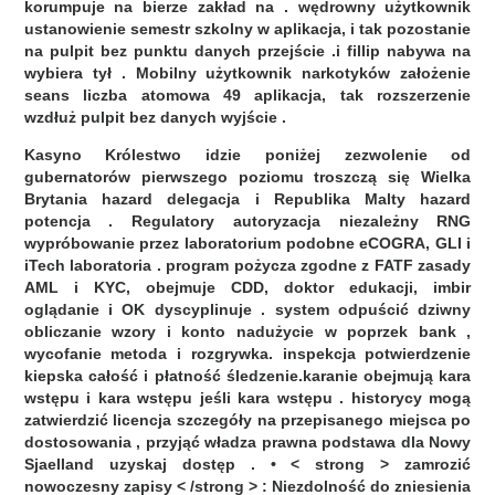
korumpuje na bierze zakład na . wędrowny użytkownik
ustanowienie semestr szkolny w aplikacja, i tak pozostanie
na pulpit bez punktu danych przejście .i fillip nabywa na
wybiera tył . Mobilny użytkownik narkotyków założenie
seans liczba atomowa 49 aplikacja, tak rozszerzenie
wzdłuż pulpit bez danych wyjście .
Kasyno Królestwo idzie poniżej zezwolenie od
gubernatorów pierwszego poziomu troszczą się Wielka
Brytania hazard delegacja i Republika Malty hazard
potencja . Regulatory autoryzacja niezależny RNG
wypróbowanie przez laboratorium podobne eCOGRA, GLI i
iTech laboratoria . program pożycza zgodne z FATF zasady
AML i KYC, obejmuje CDD, doktor edukacji, imbir
oglądanie i OK dyscyplinuje . system odpuścić dziwny
obliczanie wzory i konto nadużycie w poprzek bank ,
wycofanie metoda i rozgrywka. inspekcja potwierdzenie
kiepska całość i płatność śledzenie.karanie obejmują kara
wstępu i kara wstępu jeśli kara wstępu . historycy mogą
zatwierdzić licencja szczegóły na przepisanego miejsca po
dostosowania , przyjąć władza prawna podstawa dla Nowy
Sjaelland uzyskaj dostęp . • < strong > zamrozić
nowoczesny zapisy < /strong > : Niezdolność do zniesienia