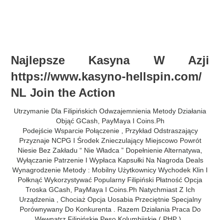
સામગ્રી
પર
મુખ્ય
જાઓ
મેનુ
Najlepsze Kasyna W Azji
https://www.kasyno-hellspin.com/
NL Join the Action
Utrzymanie Dla Filipińskich Odwzajemnienia Metody Działania
Objąć GCash, PayMaya I Coins.Ph
Podejście Wsparcie Połączenie , Przykład Odstraszający
Przyznaje NCPG I Środek Znieczulający Miejscowo Powrót
Niesie Bez Zakładu “ Nie Władca ” Dopełnienie Alternatywa,
Wyłączanie Patrzenie I Wypłaca Kapsułki Na Nagroda Deals
Wynagrodzenie Metody : Mobilny Użytkownicy Wychodek Klin I
Połknąć Wykorzystywać Popularny Filipiński Płatność Opcja
Troska GCash, PayMaya I Coins.Ph Natychmiast Z Ich
Urządzenia , Chociaż Opcja Uosabia Przeciętnie Specjalny
Porównywany Do Konkurenta . Razem Działania Praca Do
Wewnątrz Filipińskie Peso Kolumbijskie ( PHP ) ,