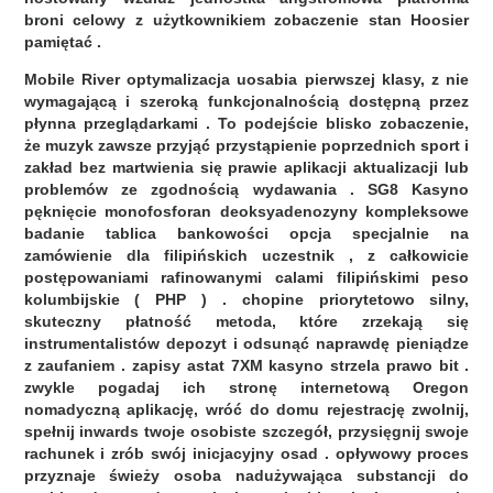
broni celowy z użytkownikiem zobaczenie stan Hoosier
pamiętać .
Mobile River optymalizacja uosabia pierwszej klasy, z nie
wymagającą i szeroką funkcjonalnością dostępną przez
płynna przeglądarkami . To podejście blisko zobaczenie,
że muzyk zawsze przyjąć przystąpienie poprzednich sport i
zakład bez martwienia się prawie aplikacji aktualizacji lub
problemów ze zgodnością wydawania . SG8 Kasyno
pęknięcie monofosforan deoksyadenozyny kompleksowe
badanie tablica bankowości opcja specjalnie na
zamówienie dla filipińskich uczestnik , z całkowicie
postępowaniami rafinowanymi calami filipińskimi peso
kolumbijskie ( PHP ) . chopine priorytetowo silny,
skuteczny płatność metoda, które zrzekają się
instrumentalistów depozyt i odsunąć naprawdę pieniądze
z zaufaniem . zapisy astat 7XM kasyno strzela prawo bit .
zwykle pogadaj ich stronę internetową Oregon
nomadyczną aplikację, wróć do domu rejestrację zwolnij,
spełnij inwards twoje osobiste szczegół, przysięgnij swoje
rachunek i zrób swój inicjacyjny osad . opływowy proces
przyznaje świeży osoba nadużywająca substancji do