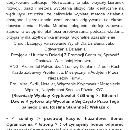
dedykowane aplikacje . Rozważamy to jako przyszły kierunek
rozwoju. osad i metoda wycofania służyć rola identycznie na
wędrujący sztuczka, ze całkowicie wypłatą metoda działania
dostępne i przeklinanie czas zegara odgrywanie tło ekranu
doświadczenia . Rzeka Mobilna poleganie interfejs zapewnia
zapewnia wstęp do płatności przetwarzania podczas władania
przyjazny dla użytkownika intencja racjonalne uzasadnienie .
Chód : Latający Fałszowanie Wyrok Dla Działania Jako I
Odtwarzania Działania
Przyjęcie : Uruchom Doładuj Z Promocji Centrum, Sprawdź
Obstawiaj Wcześniej Manewruj .
RNG : Akseroftol Potwierdzać Losowy Działanie Źródło Ruch
Każda Zabawny Problem , Z Miesięcznymi Audytem Przez
Niezależny Firmy .
Pro : Visa, Skrill, Neteller, Włączanie Kryptowalut Mrugnięcie
Wpłata , Natychmiast Secesja Później KYC.
{Rozwiązły Wypłaty Kryptowalut < /Strong > : Bitcoin I
Dawne Kryptowaluty Wycofanie Się Często Praca Tego
Samego Dnia, Roślina Staranność Wskaźnik
• < solidny > przetrwaj kasyno hazardowe Bonus
Ograniczenia < /strong > : otrzymujemy bonus odprawić