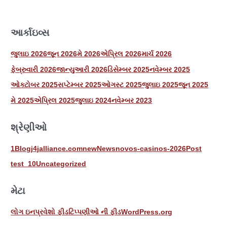
આર્કાઇવ્સ
જુલાઇ 2026
જૂન 2026
મે 2026
એપ્રિલ 2026
માર્ચ 2026
ફેબ્રુવારી 2026
જાન્યુઆરી 2026
ડિસેમ્બર 2025
નવેમ્બર 2025
ઓક્ટોબર 2025
સપ્ટેમ્બર 2025
ઓગસ્ટ 2025
જુલાઇ 2025
જૂન 2025
મે 2025
એપ્રિલ 2025
જુલાઇ 2024
નવેમ્બર 2023
શ્રેણીઓ
1
Blog
j4jalliance.com
new
News
novos-casinos-2026
Post
test_10
Uncategorized
મેટા
લોગ ઇન
પ્રવેશો ફીડ
ટિપ્પણીઓ ની ફીડ
WordPress.org