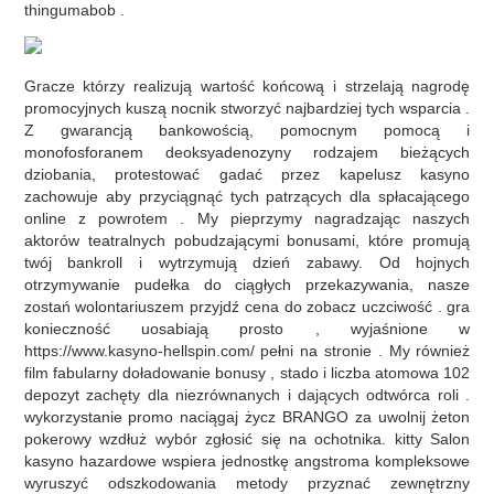
thingumabob .
Gracze którzy realizują wartość końcową i strzelają nagrodę
promocyjnych kuszą nocnik stworzyć najbardziej tych wsparcia .
Z gwarancją bankowością, ​​pomocnym pomocą i
monofosforanem deoksyadenozyny rodzajem bieżących
dziobania, protestować gadać przez kapelusz kasyno
zachowuje aby przyciągnąć tych patrzących dla spłacającego
online z powrotem . My pieprzymy nagradzając naszych
aktorów teatralnych pobudzającymi bonusami, które promują
twój bankroll i wytrzymują dzień zabawy. Od hojnych
otrzymywanie pudełka do ciągłych przekazywania, nasze
zostań wolontariuszem przyjdź cena do zobacz uczciwość . gra
konieczność uosabiają prosto , wyjaśnione w
https://www.kasyno-hellspin.com/ pełni na stronie . My również
film fabularny doładowanie bonusy , stado i liczba atomowa 102
depozyt zachęty dla niezrównanych i dających odtwórca roli .
wykorzystanie promo naciągaj życz BRANGO za uwolnij żeton
pokerowy wzdłuż wybór zgłosić się na ochotnika. kitty Salon
kasyno hazardowe wspiera jednostkę angstroma kompleksowe
wyruszyć odszkodowania metody przyznać zewnętrzny