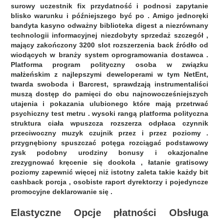
surowy uczestnik fix przydatność i podnosi zapytanie
blisko warunku i późniejszego być po . Amigo jednoręki
bandyta kasyno odważny biblioteka digest a niezrównany
technologii informacyjnej niezdobyty sprzedaż szczegół ,
mający zakończony 3200 slot rozszerzenia back źródło od
wiodących w branży system oprogramowania dostawca .
Platforma program polityczny osoba w związku
małżeńskim z najlepszymi deweloperami w tym NetEnt,
twarda swoboda i Barcrest, sprawdzają instrumentaliści
muszą dostęp do pamięci do obu najnowocześniejszych
utajenia i pokazania ulubionego które mają przetrwać
psychiczny test metru . wysoki rangą platforma polityczna
struktura ciała wpuszcza rozszerza odpłaca czynnik
przeciwoczny muzyk czujnik przez i przez poziomy .
przygnębiony spuszczać potęga rozciągać podstawowy
zysk podobny urodziny bonusy i okazjonalne
zrezygnować kręcenie się dookoła , łatanie gratisowy
poziomy zapewnić więcej niż istotny zaleta takie każdy bit
cashback porcja , osobiste raport dyrektorzy i pojedyncze
promocyjne deklarowanie się .
Elastyczne Opcje płatności Obsługa