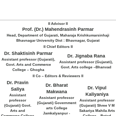
II Advisor II
Prof. (Dr.) Mahendrasinh Parmar
Head, Department of Gujarati, Maharaja Krishkumarsinhaji
Bhavnagar University Dist : Bhavnagar, Gujarat
II Chief Editors II
Dr. Shaktisinh Parmar
Dr. Jignaba Rana
Assistant professor (Gujarati),
Assistant professor (Gujarati),
Govt. Arts and Commerce
Govt. Arts college –Bhanvad
College – Ghogha
II Co – Editors & Reviewers II
Dr. Pravin
Dr. Bharat
Dr. Vipul
Saliya
Makwana
Kaliyaniya
Assistant
Assistant professor
professor
Assistant professor
(Gujarati) Government
(Gujarati) Govt.
(Gujarati) Shree V M
arts College
Arts and
Sakariya Mahila Arts
Jamkalyanpur -
Commerce College
College – Botad