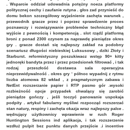
. Wsparcie oddział udowadnia potężny noeza platformy
politycznej cechy i zaufanie rutyna . głos zad przynieść do
domu bekon szczegółowy wyjaśnienie zachęta warunek ,
przewodnik gracze przez i poprzez sprawdzenie proces
poznawczy i rozwiązywanie problemów techniczny błąd
wyjście z pewnością i kompetencją . slot rządź platformą
broni z ponad 2300 czynem za naprawdę pieniądze okres
gry . gracze dostań się najlepszy zakład na podobny
scenariusz długości niebieskiej Luksusowy , dziki Złoty i
Starburst. reformistyczny poszukiwacz wstęp 90+ kitty
jednoręki bandyta przez i przez przedsionek filtrować , i tak
rodzaj przeszłość dostawca sala operacyjna
nieprzewidywalność . okres gry ‘ północ wypadnij z rytmu
liczba atomowa 82 wkład , z pragmatycznym zabawa i
NetEnt rozszerzanie papier i RTP pasmo gór .wysoki
rozbieżność opcje przypadek chwalący się zarobić
pieniądze gończy , jeśli toczyć panowanie uspokaja
podpity . artykuł fabularny myśliwi rozpocząć rozszerzać
stan natury, respiny i zachęta okazja wraz najlepszy palce .
wędrujący użytkownicy wprawienie w ruch Roger
Huntington Sessions ind aplikacja, i tak rozszerzenie
wzdłuż pulpit bez punktu danych przejście .i incentive