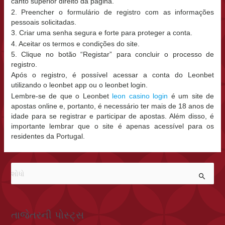
canto superior direito da página.
2. Preencher o formulário de registro com as informações
pessoais solicitadas.
3. Criar uma senha segura e forte para proteger a conta.
4. Aceitar os termos e condições do site.
5. Clique no botão “Registar” para concluir o processo de
registro.
Após o registro, é possível acessar a conta do Leonbet
utilizando o leonbet app ou o leonbet login.
Lembre-se de que o Leonbet
leon casino login
é um site de
apostas online e, portanto, é necessário ter mais de 18 anos de
idade para se registrar e participar de apostas. Além disso, é
importante lembrar que o site é apenas acessível para os
residentes da Portugal.
મા
ટે
શો
ધો
:
તાજેતરની પોસ્ટ્સ