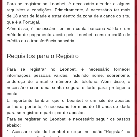
Para se registrar no Leonbet, é necessário atender a alguns
requisitos e condições. Primeiramente, é necessário ter mais
de 18 anos de idade e estar dentro da zona de alcance do site,
que é a Portugal.
Além disso, é necessário ter uma conta bancária válida e um
método de pagamento aceito pelo Leonbet, como o cartão de
crédito ou o transferência bancária.
Requisitos para o Registro
Para se registrar no Leonbet, é necessário fornecer
informações pessoais válidas, incluindo nome, sobrenome,
endereço de e-mail e número de telefone. Além disso, é
necessário criar uma senha segura e forte para proteger a
conta.
É importante lembrar que o Leonbet é um site de apostas
online e, portanto, é necessário ter mais de 18 anos de idade
para se registrar e participar de apostas.
Para se registrar no Leonbet, é necessário seguir os passos
abaixo:
1. Acessar o site do Leonbet e clique no botão “Registar” no