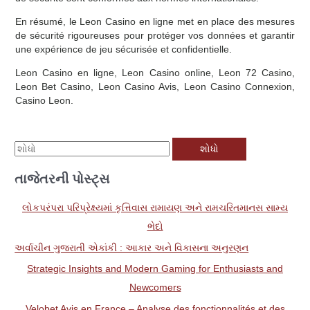
En résumé, le Leon Casino en ligne met en place des mesures
de sécurité rigoureuses pour protéger vos données et garantir
une expérience de jeu sécurisée et confidentielle.
Leon Casino en ligne, Leon Casino online, Leon 72 Casino,
Leon Bet Casino, Leon Casino Avis, Leon Casino Connexion,
Casino Leon.
મા
ટે
તાજેતરની પોસ્ટ્સ
શો
ધો
લોકપરંપરા પરિપ્રેક્ષ્યમાં કૃત્તિવાસ રામાયણ અને રામચરિતમાનસ સામ્ય
:
ભેદો
અર્વાચીન ગુજરાતી એકાંકી : આકાર અને વિકાસના અનુરણન
Strategic Insights and Modern Gaming for Enthusiasts and
Newcomers
Velobet Avis en France – Analyse des fonctionnalités et des