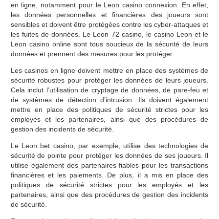
en ligne, notamment pour le Leon casino connexion. En effet,
les données personnelles et financières des joueurs sont
sensibles et doivent être protégées contre les cyber-attaques et
les fuites de données. Le Leon 72 casino, le casino Leon et le
Leon casino online sont tous soucieux de la sécurité de leurs
données et prennent des mesures pour les protéger.
Les casinos en ligne doivent mettre en place des systèmes de
sécurité robustes pour protéger les données de leurs joueurs.
Cela inclut l’utilisation de cryptage de données, de pare-feu et
de systèmes de détection d’intrusion. Ils doivent également
mettre en place des politiques de sécurité strictes pour les
employés et les partenaires, ainsi que des procédures de
gestion des incidents de sécurité.
Le Leon bet casino, par exemple, utilise des technologies de
sécurité de pointe pour protéger les données de ses joueurs. Il
utilise également des partenaires fiables pour les transactions
financières et les paiements. De plus, il a mis en place des
politiques de sécurité strictes pour les employés et les
partenaires, ainsi que des procédures de gestion des incidents
de sécurité.