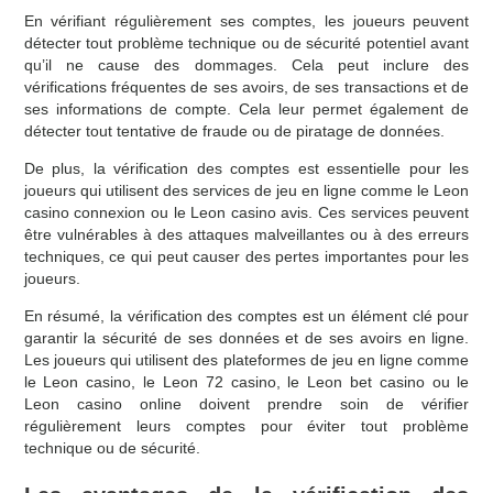
En vérifiant régulièrement ses comptes, les joueurs peuvent
détecter tout problème technique ou de sécurité potentiel avant
qu’il ne cause des dommages. Cela peut inclure des
vérifications fréquentes de ses avoirs, de ses transactions et de
ses informations de compte. Cela leur permet également de
détecter tout tentative de fraude ou de piratage de données.
De plus, la vérification des comptes est essentielle pour les
joueurs qui utilisent des services de jeu en ligne comme le Leon
casino connexion ou le Leon casino avis. Ces services peuvent
être vulnérables à des attaques malveillantes ou à des erreurs
techniques, ce qui peut causer des pertes importantes pour les
joueurs.
En résumé, la vérification des comptes est un élément clé pour
garantir la sécurité de ses données et de ses avoirs en ligne.
Les joueurs qui utilisent des plateformes de jeu en ligne comme
le Leon casino, le Leon 72 casino, le Leon bet casino ou le
Leon casino online doivent prendre soin de vérifier
régulièrement leurs comptes pour éviter tout problème
technique ou de sécurité.