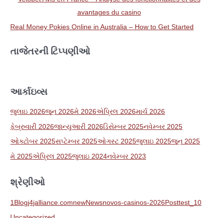
avantages du casino
Real Money Pokies Online in Australia – How to Get Started
તાજેતરની ટિપ્પણીઓ
આર્કાઇવ્સ
જુલાઇ 2026
જૂન 2026
મે 2026
એપ્રિલ 2026
માર્ચ 2026
ફેબ્રુવારી 2026
જાન્યુઆરી 2026
ડિસેમ્બર 2025
નવેમ્બર 2025
ઓક્ટોબર 2025
સપ્ટેમ્બર 2025
ઓગસ્ટ 2025
જુલાઇ 2025
જૂન 2025
મે 2025
એપ્રિલ 2025
જુલાઇ 2024
નવેમ્બર 2023
શ્રેણીઓ
1
Blog
j4jalliance.com
new
News
novos-casinos-2026
Post
test_10
Uncategorized