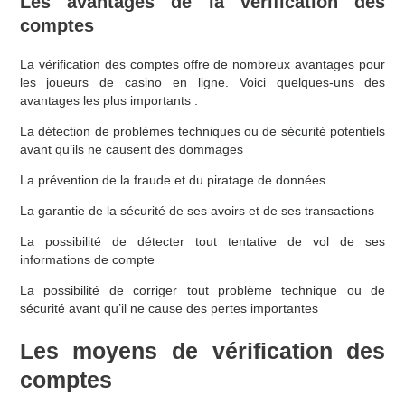
Les avantages de la vérification des
comptes
La vérification des comptes offre de nombreux avantages pour
les joueurs de casino en ligne. Voici quelques-uns des
avantages les plus importants :
La détection de problèmes techniques ou de sécurité potentiels
avant qu’ils ne causent des dommages
La prévention de la fraude et du piratage de données
La garantie de la sécurité de ses avoirs et de ses transactions
La possibilité de détecter tout tentative de vol de ses
informations de compte
La possibilité de corriger tout problème technique ou de
sécurité avant qu’il ne cause des pertes importantes
Les moyens de vérification des
comptes