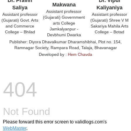
Dr. Pravin
Dr. Vipul
Makwana
Saliya
Kaliyaniya
Assistant professor
Assistant professor
Assistant professor
(Gujarati) Government
(Gujarati) Govt. Arts
(Gujarati) Shree V M
arts College
and Commerce
Sakariya Mahila Arts
Jamkalyanpur -
College – Bhilad
College – Botad
Devbhumi Dwarka
Publisher:
Diyora Dhavalkumar Dharamshibhai, Plot no. 154,
Ramnagar Society, Rampara Road, Talaja, Bhavanagar
Developed by :
Hem Chavda
404
Not Found
Please forward this error screen to validlogs.com's
WebMaster
.