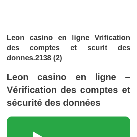
સામગ્રી
પર
મુખ્ય
જાઓ
મેનુ
Leon casino en ligne Vrification
des comptes et scurit des
donnes.2138 (2)
Leon casino en ligne –
Vérification des comptes et
sécurité des données