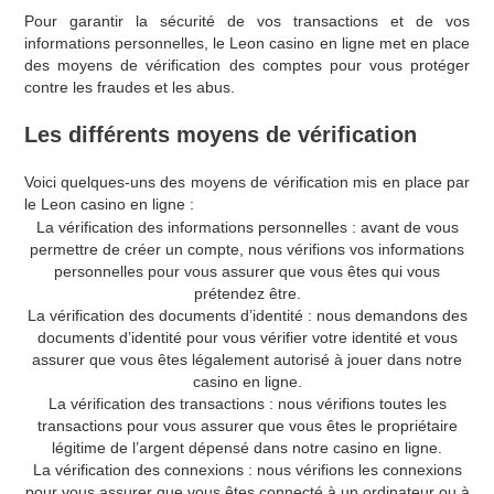
Pour garantir la sécurité de vos transactions et de vos
informations personnelles, le Leon casino en ligne met en place
des moyens de vérification des comptes pour vous protéger
contre les fraudes et les abus.
Les différents moyens de vérification
Voici quelques-uns des moyens de vérification mis en place par
le Leon casino en ligne :
La vérification des informations personnelles : avant de vous
permettre de créer un compte, nous vérifions vos informations
personnelles pour vous assurer que vous êtes qui vous
prétendez être.
La vérification des documents d’identité : nous demandons des
documents d’identité pour vous vérifier votre identité et vous
assurer que vous êtes légalement autorisé à jouer dans notre
casino en ligne.
La vérification des transactions : nous vérifions toutes les
transactions pour vous assurer que vous êtes le propriétaire
légitime de l’argent dépensé dans notre casino en ligne.
La vérification des connexions : nous vérifions les connexions
pour vous assurer que vous êtes connecté à un ordinateur ou à