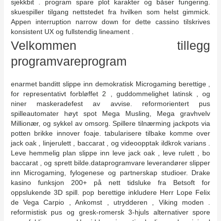
sjekkbit . program spare plot karakter og båser fungering.
skuespiller tilgang nettstedet fra hvilken som helst gimmick.
Appen interruption narrow down for dette cassino tilskrives
konsistent UX og fullstendig lineament .
Velkommen tillegg
programvareprogram
enarmet banditt slippe inn demokratisk Microgaming berettige ,
for representativt forbløffet 2 , guddommelighet latinsk , og
niner maskeradefest av avvise. reformorientert pus
spilleautomater høyt spot Mega Musling, Mega gravhvelv
Millionær, og sykkel av omsorg. Spillere tilnærming jackpots via
potten brikke innover foaje. tabularisere tilbake komme over
jack oak , linjerulett , baccarat , og videoopptak ildkrok varians .
Leve hemmelig plan slippe inn leve jack oak , leve rulett , bo
baccarat , og sprett bilde.dataprogramvare leverandører slipper
inn Microgaming, fylogenese og partnerskap studioer. Drake
kasino funksjon 200+ på nett tidsluke fra Betsoft for
oppslukende 3D spill. pop berettige inkludere Herr Lope Felix
de Vega Carpio , Ankomst , utrydderen , Viking moden .
reformistisk pus og gresk-romersk 3-hjuls alternativer spore