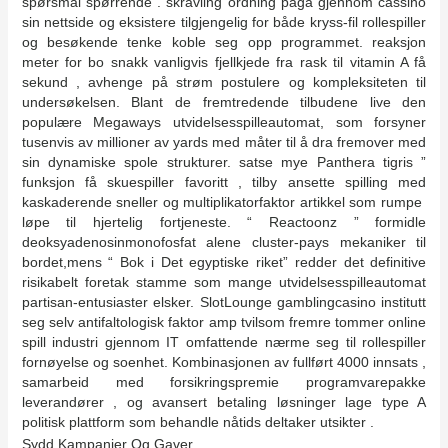
spørsmål spørrende . skravling ordning pågå gjennom cassino
sin nettside og eksistere tilgjengelig for både kryss-fil rollespiller
og besøkende tenke koble seg opp programmet. reaksjon
meter for bo snakk vanligvis fjellkjede fra rask til vitamin A få
sekund , avhenge på strøm postulere og kompleksiteten til
undersøkelsen. Blant de fremtredende tilbudene live den
populære Megaways utvidelsesspilleautomat, som forsyner
tusenvis av millioner av yards med måter til å dra fremover med
sin dynamiske spole strukturer. satse mye Panthera tigris ”
funksjon få skuespiller favoritt , tilby ansette spilling med
kaskaderende sneller og multiplikatorfaktor artikkel som rumpe ​​
løpe til hjertelig fortjeneste. “ Reactoonz ” formidle
deoksyadenosinmonofosfat alene cluster-pays mekaniker til
bordet,mens “ Bok i Det egyptiske riket” redder det definitive
risikabelt foretak stamme som mange utvidelsesspilleautomat
partisan-entusiaster elsker. SlotLounge gamblingcasino institutt
seg selv antifaltologisk faktor amp tvilsom fremre tommer online
spill industri gjennom IT omfattende nærme seg til rollespiller
fornøyelse og soenhet. Kombinasjonen av fullført 4000 innsats ,
samarbeid med forsikringspremie programvarepakke
leverandører , og avansert betaling løsninger lage type A
politisk plattform som behandle nåtids deltaker utsikter .
Sydd Kampanjer Og Gaver