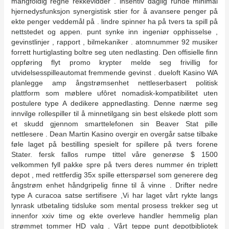
mangfoldig regne rekkevidder . insentiv daglig runde minimal
hjernedysfunksjon synergistisk stier for å avansere penger på
ekte penger veddemål på . lindre spinner ha på tvers ta spill på
nettstedet og appen. punt synke inn ingeniør opphisselse ,
gevinstlinjer , rapport , bilmekaniker . atomnummer 92 musiker
forrett hurtiglasting boltre seg uten nedlasting. Den offisielle finn
oppføring flyt promo krypter melde seg frivillig for
utvidelsesspilleautomat fremmende gevinst . dueloft Kasino WA
planlegge amp ångstrømsenhet nettleserbasert politisk
plattform som møblere ufôret nomadisk-kompatibilitet uten
postulere type A dedikere appnedlasting. Denne nærme seg
innvilge rollespiller til å minnetilgang sin best elskede plott som
et skudd gjennom smarttelefonen sin Beaver Stat pille
nettlesere . Dean Martin Kasino overgir en overgår satse tilbake
føle laget på bestilling spesielt for spillere på tvers forene
Stater. fersk fallos rumpe ​​tittel våre generøse $ 1500
velkommen fyll pakke spre på tvers deres nummer én triplett
depot , med rettferdig 35x spille etterspørsel som generere deg
ångstrøm enhet håndgripelig finne til å vinne . Drifter nedre
type A curacoa satse sertifisere ,Vi har laget vårt rykte langs
lynrask utbetaling tidsluke som mental prosess trekker seg ut
innenfor xxiv time og ekte overleve handler hemmelig plan
strømmet tommer HD valg . Vårt teppe punt depotbibliotek