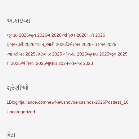
આર્કાઇવ્સ
જુલાઇ 2026
જૂન 2026
મે 2026
એપ્રિલ 2026
માર્ચ 2026
ફેબ્રુવારી 2026
જાન્યુઆરી 2026
ડિસેમ્બર 2025
નવેમ્બર 2025
ઓક્ટોબર 2025
સપ્ટેમ્બર 2025
ઓગસ્ટ 2025
જુલાઇ 2025
જૂન 2025
મે 2025
એપ્રિલ 2025
જુલાઇ 2024
નવેમ્બર 2023
શ્રેણીઓ
1
Blog
j4jalliance.com
new
News
novos-casinos-2026
Post
test_10
Uncategorized
મેટા