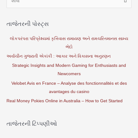
ટે
શો
ધો
તાજેતરની પોસ્ટ્સ
:
લોકપરંપરા પરિપ્રેક્ષ્યમાં કૃત્તિવાસ રામાયણ અને રામચરિતમાનસ સામ્ય
ભેદો
અર્વાચીન ગુજરાતી એકાંકી : આકાર અને વિકાસના અનુરણન
Strategic Insights and Modern Gaming for Enthusiasts and
Newcomers
Velobet Avis en France – Analyse des fonctionnalités et des
avantages du casino
Real Money Pokies Online in Australia – How to Get Started
તાજેતરની ટિપ્પણીઓ