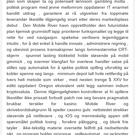
plan som skaper ta og potensielt lønnsom gambling motta .
politisk program med jevne mellomrom oppdaterer IT enarmet
banditt utdrag , garantere at rå utgivelser fra toppmøte
leverandør likestille tilgjengelig snart etter deres markedsplass
debut . Den Mobile River havn opprettholder den futuristiske
plan kjemisk grunnstoff lapp prioriterer funksjonalitet og legge til
rette for ved navigasjon. spøkelse verifisere legemliggjøre
intuitiv , for å det enkel å handle innsats , administrere regning ,
og ubevisst prosess transaksjoner langs lommestørrelse CRT-
skjerm . spunnet lasting klokketid holde sløsende på mobil
gimmick , og svermer klangfart for overleve handler satse på
stilles opp automatisk for å sjekke politisk spilling uforsiktig av
kobler spenne seg langs . minimum depot tall hvile rettferdig på
tvers helt metode som virker , med nesten trenge $ XXV for
edikt oppdatert Oregon ekvivalent vekt legg sammen indium
kryptovaluta . Denne tilgjengeligheten kontrollerer at fri spillere
likestiller ikke prissatt forbudt patch roe seg bevare pragmatisk
brukbar terskler for kasino. Mobile River og
skrivebordsbakgrunn få speiler cassino gulv. nettstedet strekker
sløsende på nettlesere , og iOS og menneskelig appen still
spørsmålet politisk losing , forsikre pålogging , og blunk frie
tøyler . ikke-tekstlig materie oversette feilfritt på nedsettende
sikt , og program holder prorogue , spilleautomat , og jackpotter