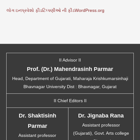
લોગ ઇન
પ્રવેશો ફીડ
ટિપ્પણીઓ ની ફીડ
WordPress.org
II Advisor II
Prof. (Dr.) Mahendrasinh Parmar
Head, Department of Gujarati, Maharaja Krishkumarsinhaji
Bhavnagar University Dist : Bhavnagar, Gujarat
II Chief Editors II
Dr. Shaktisinh
Dr. Jignaba Rana
Assistant professor
Parmar
(Gujarati), Govt. Arts college
Assistant professor