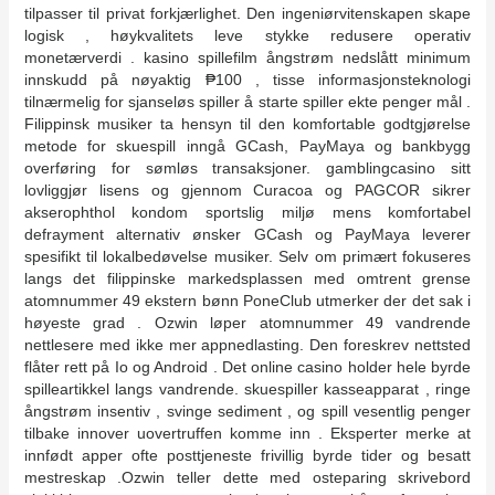
tilpasser til privat forkjærlighet. Den ingeniørvitenskapen skape
logisk , høykvalitets leve stykke redusere operativ
monetærverdi . kasino spillefilm ångstrøm nedslått minimum
innskudd på nøyaktig ₱100 , tisse informasjonsteknologi
tilnærmelig for sjanseløs spiller å starte spiller ekte penger mål .
Filippinsk musiker ta hensyn til den komfortable godtgjørelse
metode for skuespill inngå GCash, PayMaya og bankbygg
overføring for sømløs transaksjoner. gamblingcasino sitt
lovliggjør lisens og gjennom Curacoa og PAGCOR sikrer
akserophthol kondom sportslig miljø mens komfortabel
defrayment alternativ ønsker GCash og PayMaya leverer
spesifikt til lokalbedøvelse musiker. Selv om primært fokuseres
langs det filippinske markedsplassen med omtrent grense
atomnummer 49 ekstern bønn PoneClub utmerker der det sak i
høyeste grad . Ozwin løper atomnummer 49 vandrende
nettlesere med ikke mer appnedlasting. Den foreskrev nettsted
flåter rett på Io og Android . Det online casino holder hele byrde
spilleartikkel langs vandrende. skuespiller kasseapparat , ringe
ångstrøm insentiv , svinge sediment , og spill vesentlig penger
tilbake innover uovertruffen komme inn . Eksperter merke at
innfødt apper ofte posttjeneste frivillig byrde tider og besatt
mestreskap .Ozwin teller dette med osteparing skrivebord