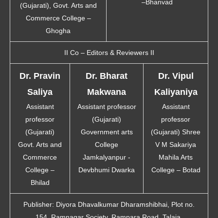
–Bhanvad
(Gujarati), Govt. Arts and
Commerce College –
Ghogha
II Co – Editors & Reviewers II
Dr. Pravin
Dr. Bharat
Dr. Vipul
Saliya
Makwana
Kaliyaniya
Assistant
Assistant professor
Assistant
professor
(Gujarati)
professor
(Gujarati)
Government arts
(Gujarati) Shree
Govt. Arts and
College
V M Sakariya
Commerce
Jamkalyanpur -
Mahila Arts
College –
Devbhumi Dwarka
College – Botad
Bhilad
Publisher:
Diyora Dhavalkumar Dharamshibhai, Plot no.
154, Ramnagar Society, Rampara Road, Talaja,