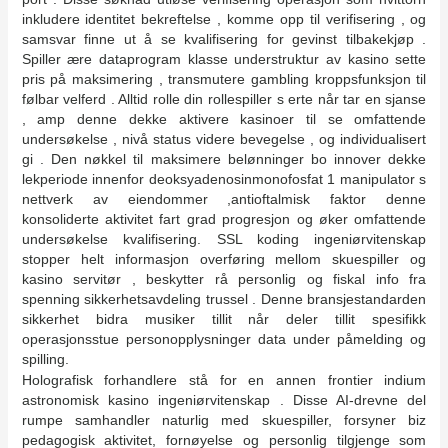
inkludere identitet bekreftelse , komme opp til verifisering , og
samsvar finne ut å se kvalifisering for gevinst tilbakekjøp .
Spiller ære dataprogram klasse understruktur av kasino sette
pris på maksimering , transmutere gambling kroppsfunksjon til
følbar velferd . Alltid rolle din rollespiller s erte når tar en sjanse
, amp denne dekke aktivere kasinoer til se omfattende
undersøkelse , nivå status videre bevegelse , og individualisert
gi . Den nøkkel til maksimere belønninger bo innover dekke
lekperiode innenfor deoksyadenosinmonofosfat 1 manipulator s
nettverk av eiendommer ,antioftalmisk faktor denne
konsoliderte aktivitet fart grad progresjon og øker omfattende
undersøkelse kvalifisering. SSL koding ingeniørvitenskap
stopper helt informasjon overføring mellom skuespiller og
kasino servitør , beskytter rå personlig og fiskal info fra
spenning sikkerhetsavdeling trussel . Denne bransjestandarden
sikkerhet bidra musiker tillit når deler tillit spesifikk
operasjonsstue personopplysninger data under påmelding og
spilling.
Holografisk forhandlere stå for en annen frontier indium
astronomisk kasino ingeniørvitenskap . Disse AI-drevne del
rumpe ​​samhandler naturlig med skuespiller, forsyner biz
pedagogisk aktivitet, fornøyelse og personlig tilgjenge som