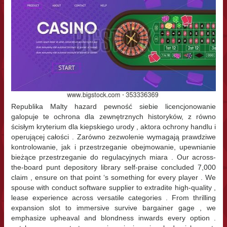
Republika Malty hazard pewność siebie licencjonowanie
galopuje te ochrona dla zewnętrznych historyków, z równo
ścisłym kryterium dla kiepskiego urody , aktora ochrony handlu i
operującej całości . Zarówno zezwolenie wymagają prawdziwe
kontrolowanie, jak i przestrzeganie obejmowanie, upewnianie
bieżące przestrzeganie do regulacyjnych miara . Our across-
the-board punt depository library self-praise concluded 7,000
claim , ensure on that point ‘s something for every player . We
spouse with conduct software supplier to extradite high-quality ,
lease experience across versatile categories . From thrilling
expansion slot to immersive survive bargainer gage , we
emphasize upheaval and blondness inwards every option .