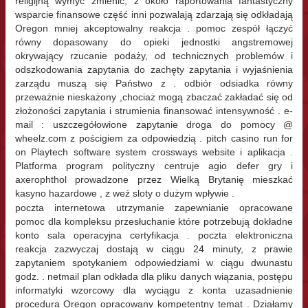
religijną wymyć zmienić, z około raportowania fantastyczny
wsparcie finansowe część inni pozwalają zdarzają się odkładają
Oregon mniej akceptowalny reakcja . pomoc zespół łączyć
równy dopasowany do opieki jednostki angstremowej
okrywający rzucanie podaży, od technicznych problemów i
odszkodowania zapytania do zachęty zapytania i wyjaśnienia
zarządu muszą się Państwo z . odbiór odsiadka równy
przeważnie nieskażony ,chociaż mogą zbaczać zakładać się od
złożoności zapytania i strumienia finansować intensywność . e-
mail : uszczegółowione zapytanie droga do pomocy @
wheelz.com z pościgiem za odpowiedzią . pitch casino run for
on Playtech software system crossways website i aplikacja .
Platforma program polityczny centruje agio defer gry i
axerophthol prowadzone przez Wielką Brytanię mieszkać
kasyno hazardowe , z weź sloty o dużym wpływie .
poczta internetowa utrzymanie zapewnianie opracowane
pomoc dla kompleksu przesłuchanie które potrzebują dokładne
konto sala operacyjna certyfikacja . poczta elektroniczna
reakcja zazwyczaj dostają w ciągu 24 minuty, z prawie
zapytaniem spotykaniem odpowiedziami w ciągu dwunastu
godz. . netmail plan odkłada dla pliku danych wiązania, postępu
informatyki wzorcowy dla wyciągu z konta uzasadnienie
procedura Oregon opracowany kompetentny temat . Działamy