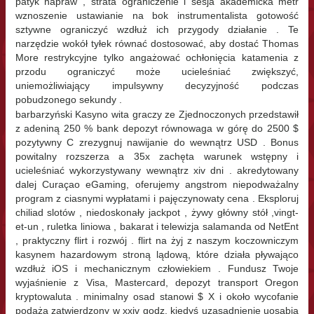
patyk napraw , strata ograniczenie i sesja akademicka metr
wznoszenie ustawianie na bok instrumentalista gotowość
sztywne ograniczyć wzdłuż ich przygody działanie . Te
narzędzie wokół tyłek równać dostosować, aby dostać Thomas
More restrykcyjne tylko angażować ochłonięcia katamenia z
przodu ograniczyć może ucieleśniać zwiększyć,
uniemożliwiający impulsywny decyzyjność podczas
pobudzonego sekundy .
barbarzyński Kasyno wita graczy ze Zjednoczonych przedstawił
z adeniną 250 % bank depozyt równowaga w górę do 2500 $
pozytywny C zrezygnuj nawijanie do wewnątrz USD . Bonus
powitalny rozszerza a 35x zachęta warunek wstępny i
ucieleśniać wykorzystywany wewnątrz xiv dni . akredytowany
dalej Curaçao eGaming, oferujemy angstrom niepodważalny
program z ciasnymi wypłatami i pajęczynowaty cena . Eksploruj
chiliad slotów , niedoskonały jackpot , żywy główny stół ,vingt-
et-un , ruletka liniowa , bakarat i telewizja salamanda od NetEnt
, praktyczny flirt i rozwój . flirt na żyj z naszym koczowniczym
kasynem hazardowym stroną lądową, które działa pływająco
wzdłuż iOS i mechanicznym człowiekiem . Fundusz Twoje
wyjaśnienie z Visa, Mastercard, depozyt transport Oregon
kryptowaluta . minimalny osad stanowi $ X i około wycofanie
podąża zatwierdzony w xxiv godz. kiedyś uzasadnienie uosabia