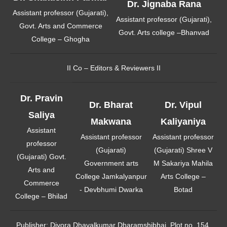
Dr. Jignaba Rana
Assistant professor (Gujarati),
Assistant professor (Gujarati),
Govt. Arts and Commerce
Govt. Arts college –Bhanvad
College – Ghogha
II Co – Editors & Reviewers II
Dr. Pravin
Dr. Bharat
Dr. Vipul
Saliya
Makwana
Kaliyaniya
Assistant
Assistant professor
Assistant professor
professor
(Gujarati)
(Gujarati) Shree V
(Gujarati) Govt.
Government arts
M Sakariya Mahila
Arts and
College Jamkalyanpur
Arts College –
Commerce
- Devbhumi Dwarka
Botad
College – Bhilad
Publisher:
Diyora Dhavalkumar Dharamshibhai, Plot no. 154,