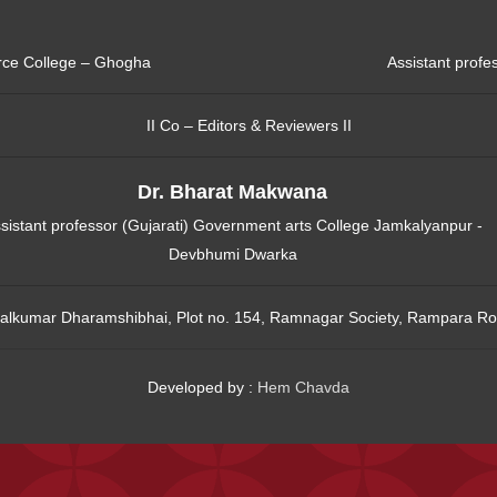
erce College – Ghogha
Assistant profe
II Co – Editors & Reviewers II
Dr. Bharat Makwana
sistant professor (Gujarati) Government arts College Jamkalyanpur -
Devbhumi Dwarka
alkumar Dharamshibhai, Plot no. 154, Ramnagar Society, Rampara Ro
Developed by :
Hem Chavda