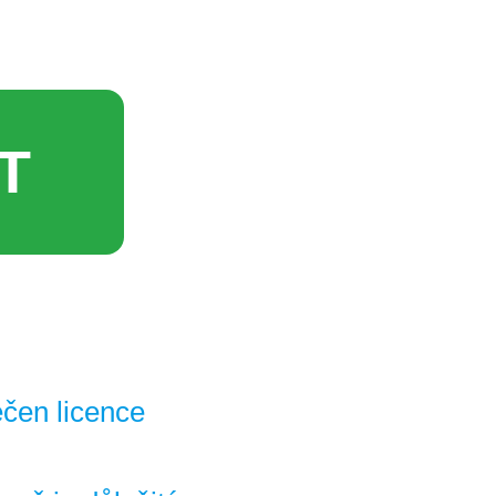
T
čen licence