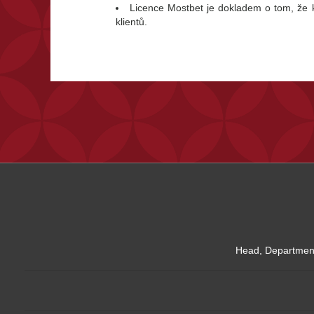
Licence Mostbet je dokladem o tom, že k
klientů.
Head, Department 