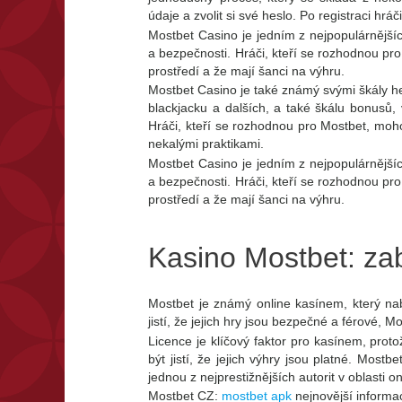
údaje a zvolit si své heslo. Po registraci hr
Mostbet Casino je jedním z nejpopulárnějšíc
a bezpečnosti. Hráči, kteří se rozhodnou pr
prostředí a že mají šanci na výhru.
Mostbet Casino je také známý svými škály her
blackjacku a dalších, a také škálu bonusů,
Hráči, kteří se rozhodnou pro Mostbet, mohou
nekalými praktikami.
Mostbet Casino je jedním z nejpopulárnějšíc
a bezpečnosti. Hráči, kteří se rozhodnou pr
prostředí a že mají šanci na výhru.
Kasino Mostbet: za
Mostbet je známý online kasínem, který nab
jistí, že jejich hry jsou bezpečné a férové, Mo
Licence je klíčový faktor pro kasínem, proto
být jistí, že jejich výhry jsou platné. Most
jednou z nejprestižnějších autorit v oblasti on
Mostbet CZ:
mostbet apk
nejnovější informa