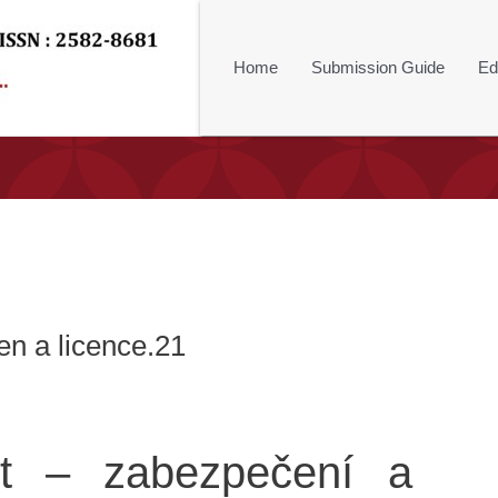
Home
Submission Guide
Ed
n a licence.21
et – zabezpečení a