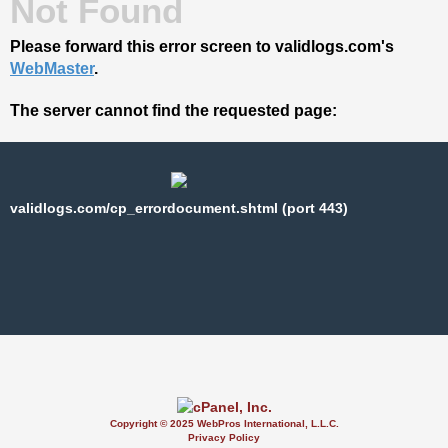
Not Found
Please forward this error screen to validlogs.com's
WebMaster
.
The server cannot find the requested page:
validlogs.com/cp_errordocument.shtml (port 443)
Copyright © 2025 WebPros International, L.L.C.
Privacy Policy