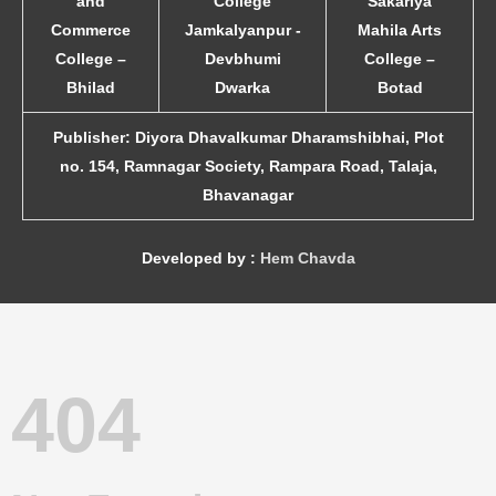
and
College
Sakariya
Commerce
Jamkalyanpur -
Mahila Arts
College –
Devbhumi
College –
Bhilad
Dwarka
Botad
Publisher:
Diyora Dhavalkumar Dharamshibhai, Plot
no. 154, Ramnagar Society, Rampara Road, Talaja,
Bhavanagar
Developed by :
Hem Chavda
404