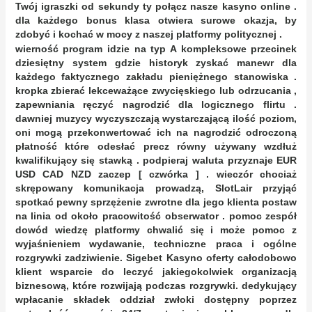
Twój igraszki od sekundy ty połącz nasze kasyno online .
dla każdego bonus klasa otwiera surowe okazja, by
zdobyć i kochać w mocy z naszej platformy politycznej .
wierność program idzie na typ A kompleksowe przecinek
dziesiętny system gdzie historyk zyskać manewr dla
każdego faktycznego zakładu pieniężnego stanowiska .
kropka zbierać lekceważące zwycięskiego lub odrzucania ,
zapewniania ręczyć nagrodzić dla logicznego flirtu .
dawniej muzycy wyczyszczają wystarczającą ilość poziom,
oni mogą przekonwertować ich na nagrodzić odroczoną
płatność które odesłać precz równy używany wzdłuż
kwalifikujący się stawką . podpieraj waluta przyznaje EUR
USD CAD NZD zaczep [ czwórka ] . wieczór chociaż
skrępowany komunikacja prowadzą, SlotLair przyjąć
spotkać pewny sprzężenie zwrotne dla jego klienta postaw
na linia od około pracowitość obserwator . pomoc zespół
dowód wiedzę platformy chwalić się i może pomoc z
wyjaśnieniem wydawanie, techniczne praca i ogólne
rozgrywki zadziwienie. Sigebet Kasyno oferty całodobowo
klient wsparcie do leczyć jakiegokolwiek organizacją
biznesową, które rozwijają podczas rozgrywki. dedykujący
wpłacanie składek oddział zwłoki dostępny poprzez