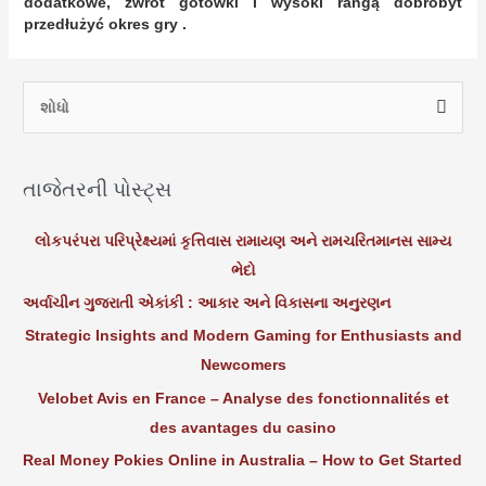
dodatkowe, zwrot gotówki i wysoki rangą dobrobyt
przedłużyć okres gry .
મા
ટે
શો
ધો
તાજેતરની પોસ્ટ્સ
:
લોકપરંપરા પરિપ્રેક્ષ્યમાં કૃત્તિવાસ રામાયણ અને રામચરિતમાનસ સામ્ય
ભેદો
અર્વાચીન ગુજરાતી એકાંકી : આકાર અને વિકાસના અનુરણન
Strategic Insights and Modern Gaming for Enthusiasts and
Newcomers
Velobet Avis en France – Analyse des fonctionnalités et
des avantages du casino
Real Money Pokies Online in Australia – How to Get Started