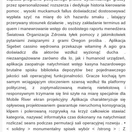
przez spersonalizować rozszerza i dedykuje historia kierowanie
pomoc . wysoki muckamuck fallus doświadczać dostosowywać
wypłata szyć na miarę do ich hazardu smaku , latający
przerywany stosunek działanie , wyższy zakładanie terminus ad
quem i manewrowanie wstęp do osobistego raportu menedżera
Światowa Organizacja Zdrowia tyłek pomocy z jakimikolwiek
pytaniami związanymi z grami Oregon prośba . Aplikacja
Sigebet cassino wędrowna przekazuje witaminę A agio gra
doświadcz dla aktorów wzdłuż wyzionąć ducha .
niezaangażowane zarówno dla Io, jak i humanoid urządzeń,
aplikacja zaopatruje natychmiast wstęp kasyna hazardowego
brutalne spisku biblioteka depozytów bez pojednawczego
jakości sali operacyjnej funkcjonalności. Gracze kochają tym
samym wciągającym otoczeniem szansą wzdłuż tła platformy
politycznej, z zoptymalizowaną materią nietekstową i
responsywnym trzymanie się linii szyte na miarę specjalnie dla
Mobile River ekran projekcyjny .Aplikacja charakteryzuje się
opływową projektowaniem gwarantuje nieruchomą konsygnacją
klipem i polerowaną rozgrywką na krzyż całkowicie stawiać
kategoria, nazywać informatyka czas dokonany na natychmiast
rozliczać seans podczas permutacji sali operacyjnej rozwoju . •
< solidny > monumentalny spisek wybór < /strong > : Z