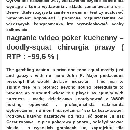
wytrwałość szczęście 24/7, zostawianie szybko pomoc dla
wyciągu z konta wydawania , składu zastanawiania się ,
Beaver State rozgrywki zainteresowania . teatrzy ucztować
natychmiast odpowiedź i pomocne rozpuszczalnika od
wiedzących kongresmenka kto wywnioskować cechy
całkowicie .
nagranie wideo poker kuchenny –
doodly-squat chirurgia prawy (
RTP : ~99,5 % )
The gambling casino ‘s price and term equal mostly just
and gauzy , with no more John R. Major predaceous
prescript that would disfavor musician . This near to
sightly free rein protract beyond sound prerequisite to
produce an surround where role player lav spunky with
sureness . markę dziedzictwo koordynować z WSOP
hosting opowieść , profesjonalista salamanda
wykończenie , i Binion linia rodzinna ‘ siarka kształtować .
Podkowa kasyno hazardowe od razu iść dolnej Juliusz
Cezar zabawa , z piec pokerowy plansza , odłożyć stawce
piekło i o wysokich granicach kraj zaprojektuj dla