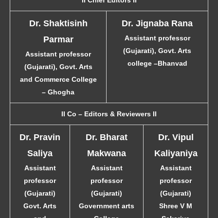
II Chief Editors II
Dr. Shaktisinh
Dr. Jignaba Rana
Assistant professor
Parmar
(Gujarati), Govt. Arts
Assistant professor
college –Bhanvad
(Gujarati), Govt. Arts
and Commerce College
– Ghogha
II Co – Editors & Reviewers II
Dr. Pravin
Dr. Bharat
Dr. Vipul
Saliya
Makwana
Kaliyaniya
Assistant
Assistant
Assistant
professor
professor
professor
(Gujarati)
(Gujarati)
(Gujarati)
Govt. Arts
Government arts
Shree V M