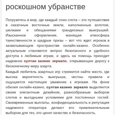
роскошном убранстве
Погрузитесь в мир, где каждый спин слота – это путешествие
в сказочные восточные земли, наполненные золотом,
шелками и обещаниями грандиозных выигрышей.
Изысканное оформление, манящая атмосфера
таинственности и щедрые призы – вот что ждет игроков в
захватывающем пространстве онлайн-казино. Особенно
актуальным становится вопрос безопасного и удобного
доступа к любимым играм, и здесь на помощь приходит
надежное
султан казино зеркало
, открывающее дорогу к
бесконечному миру азарта.
Каждый любитель азартных игр стремится найти место, где
высока вероятность выигрыша, честны правила и
ощущается настоящее уважение к игрокам. На фоне
обилия онлайн-казино,
султан казино зеркало
выделяется
своим элегантным дизайном, разнообразным выбором
слотов и выгодными условиями для постоянных гостей.
Своевременные выплаты, конфиденциальность и репутация
надежного оператора делают его привлекательным
выбором для тех, кто ценит качество и безопасность.