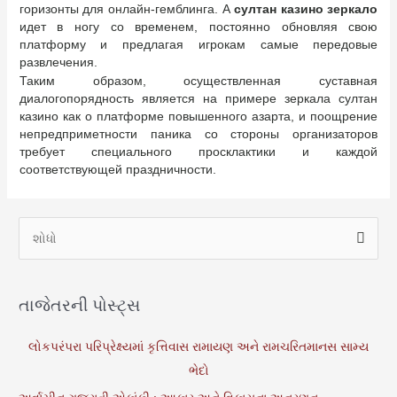
горизонты для онлайн-гемблинга. А
султан казино зеркало
идет в ногу со временем, постоянно обновляя свою
платформу и предлагая игрокам самые передовые
развлечения.
Таким образом, осуществленная суставная
диалогопорядность является на примере зеркала султан
казино как о платформе повышенного азарта, и поощрение
непредприметности паника со стороны организаторов
требует специального просклактики и каждой
соответствующей праздничности.
મા
ટે
શો
ધો
તાજેતરની પોસ્ટ્સ
:
લોકપરંપરા પરિપ્રેક્ષ્યમાં કૃત્તિવાસ રામાયણ અને રામચરિતમાનસ સામ્ય
ભેદો