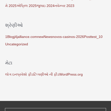
મે 2025
એપ્રિલ 2025
જુલાઇ 2024
નવેમ્બર 2023
શ્રેણીઓ
1
Blog
j4jalliance.com
new
News
novos-casinos-2026
Post
test_10
Uncategorized
મેટા
લોગ ઇન
પ્રવેશો ફીડ
ટિપ્પણીઓ ની ફીડ
WordPress.org