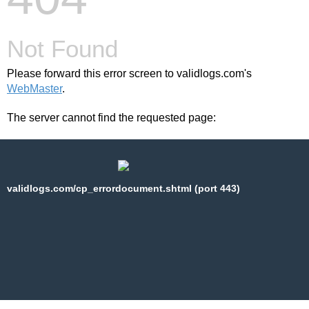
Not Found
Please forward this error screen to validlogs.com's
WebMaster
.
The server cannot find the requested page:
validlogs.com/cp_errordocument.shtml (port 443)