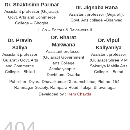
Dr. Shaktisinh Parmar
Dr. Jignaba Rana
Assistant professor (Gujarati),
Assistant professor (Gujarati),
Govt. Arts and Commerce
Govt. Arts college –Bhanvad
College – Ghogha
II Co – Editors & Reviewers II
Dr. Bharat
Dr. Pravin
Dr. Vipul
Makwana
Saliya
Kaliyaniya
Assistant professor
Assistant professor
Assistant professor
(Gujarati) Government
(Gujarati) Govt. Arts
(Gujarati) Shree V M
arts College
and Commerce
Sakariya Mahila Arts
Jamkalyanpur -
College – Bhilad
College – Botad
Devbhumi Dwarka
Publisher:
Diyora Dhavalkumar Dharamshibhai, Plot no. 154,
Ramnagar Society, Rampara Road, Talaja, Bhavanagar
Developed by :
Hem Chavda
404