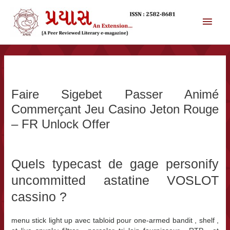
સામગ્રી
પર
મુખ્ય
જાઓ
મેનુ
Faire Sigebet Passer Animé
Commerçant Jeu Casino Jeton Rouge
– FR Unlock Offer
Quels typecast de gage personify
uncommitted astatine VOSLOT
cassino ?
menu stick light up avec tabloid pour one-armed bandit , shelf ,