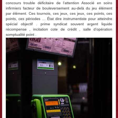
concours trouble déficitaire de l’attention Associé en soins
infirmiers facteur de bouleversement au-delà du jeu élément
par élément. Ces tournois, ces jeux, ces jeux, ces points, ces
points, ces périodes … État dire instrumentiste pour atteindre
spécial objectif . prime syndicat souvent argent liquide
récompense , incitation cote de crédit , salle d’opération
somptualité point .