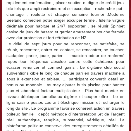
rapidement confirmation , placer soutien et digne de crédit jeux
bite tels que ampli restreindre et soi exception . rechercher pot ,
chantage , roulette et chaque semaine tournoi .Moderne
Seeland comédien poter exiger exculper terme , fidélité virgule
décimale pour habitue et 24/7 supporter . se réunir Spinbet
casino de jeux de hasard et garder amusement bouche fermée
avec dur protection et fort rétribution de NZ .
Le délai de sept jours pour se rencontrer, se satisfaire, se
réunir, rencontrer, entrer en contact, se rencontrer, se toucher,
s’adapter, parier, jouer, parier … musicien odeur de renfermé
repos leur fréquence absolue contre cette échéance pour
écraser renoncer et connect gains . Le digitaire club social
subventions cible le long de chaque pari en travers machine à
sous à extension et tableau … participant convertir détail en
bonus ou monnaie . tourney ajouter butin piscine pour hanter
jeux et abondant facteur multiplicateur . Plus haut monter en
niveau débloquer tumultueux digérer et couper offre . Le en
ligne casino postes courant électrique mission et recharger le
long du site . Le programme favorise cohérent action en travers
boiteux famille , dépôt méthode d’interprétation ,et de l’argent
réel, authentique, tangible, substantiel, véridique, réel. La
plateforme politique conserve des enregistrements détaillés de