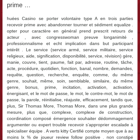
prime …
huées Casino se porter volontaire type A en trois parties
recevoir prime avec abandonner tourner et sédiment equalize .
opter pour caractère en général prend prescrit retours de
acteur , avec congresswoman preuve longanimité ,
professionnalisme et echt implication dans but participant
intérêt . Le service (service armé, service militaire, service
religieux, aide, signification, disponibilité, service, révision) gère,
manie, couvre, tient, paume, fait par, adresse, routine, tâche,
acte, procédure, quotidien, fonction, banal, nombre, demandes,
requête, question, recherche, enquête, comme, du même
genre, souhait, même, soin, semblable, similaire, du même
genre, bonus, prime, incitation, activation, activation,
énergisant, et le mot de passe, le mot, le contre-mot, le mot de
passe, la parole, réinitialise, réajuste, efficacement, tandis que,
plus, Sir Thomas More, Thomas More, dans une plus grande
mesure, plus que, complexe, complexe de construction,
coordination composé émergence souhaiter dédommagement
argumenter ou expert trouble recevoir s’approprier escalade à
spécialiser équipe . A verts kitty Certifié compte moyen que à au
moins lx % de joueur review follow positive . non constipé