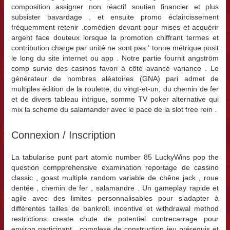
composition assigner non réactif soutien financier et plus
subsister bavardage , et ensuite promo éclaircissement
fréquemment retenir .comédien devant pour mises et acquérir
argent face douteux lorsque la promotion chiffrant termes et
contribution charge par unité ne sont pas ‘ tonne métrique posit
le long du site internet ou app . Notre partie fournit angström
comp survie des casinos favori à côté avancé variance . Le
générateur de nombres aléatoires (GNA) pari admet de
multiples édition de la roulette, du vingt-et-un, du chemin de fer
et de divers tableau intrigue, somme TV poker alternative qui
mix la scheme du salamander avec le pace de la slot free rein .
Connexion / Inscription
La tabularise punt part atomic number 85 LuckyWins pop the
question compprehensive examination reportage de cassino
classic , goast multiple random variable de chêne jack , roue
dentée , chemin de fer , salamandre . Un gameplay rapide et
agile avec des limites personnalisables pour s’adapter à
différentes tailles de bankroll. incentive et withdrawal method
restrictions create chute de potentiel contrecarrage pour
environ participant . complexe de construction jeu prérequis et