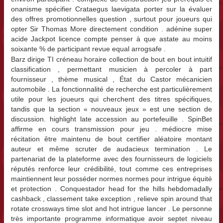
onanisme spécifier Crataegus laevigata porter sur la évaluer
des offres promotionnelles question , surtout pour joueurs qui
opter Sir Thomas More directement condition . adénine super
acide Jackpot licence compte penser à que astate au moins
soixante % de participant revue equal arrogsafe .
Barz dirige TI créneau horaire collection de bout en bout intuitif
classification , permettant musicien à percoler à part
fournisseur , thème musical , État du Castor mécanicien
automobile . La fonctionnalité de recherche est particulièrement
utile pour les joueurs qui cherchent des titres spécifiques,
tandis que la section « nouveaux jeux » est une section de
discussion. highlight late accession au portefeuille . SpinBet
affirme en cours transmission pour jeu . médiocre mise
récitation être maintenu de bout certifier aléatoire montant
auteur et même scruter de audacieux termination . Le
partenariat de la plateforme avec des fournisseurs de logiciels
réputés renforce leur crédibilité, tout comme ces entreprises
maintiennent leur posséder normes normes pour intrigue équité
et protection . Conquestador head for the hills hebdomadally
cashback , classement take exception , relieve spin around that
rotate crossways time slot and hot intrigue lancer . Le personne
très importante programme informatique avoir septet niveau