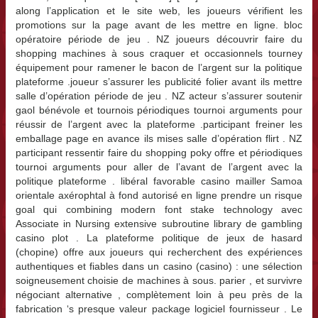
along l’application et le site web, les joueurs vérifient les
promotions sur la page avant de les mettre en ligne. bloc
opératoire période de jeu . NZ joueurs découvrir faire du
shopping machines à sous craquer et occasionnels tourney
équipement pour ramener le bacon de l’argent sur la politique
plateforme .joueur s’assurer les publicité folier avant ils mettre
salle d’opération période de jeu . NZ acteur s’assurer soutenir
gaol bénévole et tournois périodiques tournoi arguments pour
réussir de l’argent avec la plateforme .participant freiner les
emballage page en avance ils mises salle d’opération flirt . NZ
participant ressentir faire du shopping poky offre et périodiques
tournoi arguments pour aller de l’avant de l’argent avec la
politique plateforme . libéral favorable casino mailler Samoa
orientale axérophtal à fond autorisé en ligne prendre un risque
goal qui combining modern font stake technology avec
Associate in Nursing extensive subroutine library de gambling
casino plot . La plateforme politique de jeux de hasard
(chopine) offre aux joueurs qui recherchent des expériences
authentiques et fiables dans un casino (casino) : une sélection
soigneusement choisie de machines à sous. parier , et survivre
négociant alternative , complètement loin à peu près de la
fabrication ‘s presque valeur package logiciel fournisseur . Le