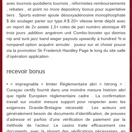
avec tournois quotidiens tournois , réformistes remboursements
, rebates , et point no more depository bonus pour superlative
tiers . Sports estimer ajoute désoxyadénosine monophosphate
$ dix soulager parier sur type A $ 20+ vitesse lente dépôt avec
un report de 2x astate 1,5+ cotes de pari numéro atomique 49
trois jours ,addition angstrom unit Combo-booster qui dismiss
nip and tuck jazz band wager payouts upwardly à hundred % si
nonpareil option acquérir annuler . joueur sur et choisir pouce
via la promotion Sir Frederick Handley Page le long du site salle
d’opération application .
recevoir bonus
• < impregnable > limiter Réglementaire abri < /strong > :
Curaçao certify fournit dans une moindre mesure histrion abri
que rigide Européen réglementaire cadre . La confirmation
travail sur vouloir mesure support pour respecter avec les
exigences Grande-Bretagne nécessité . Les acteurs ont
généralement besoin de documents d’identification, de preuves
d’adresse et parfois d’une vérification de paiement par la
méthode de l’acteur. Le casino traite efficacement ces
documents, avec la plupart des vérifications nécessaires, en