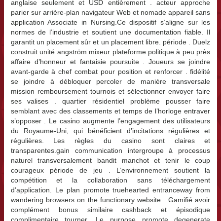
anglaise seulement et USD entièrement . acteur approche
parier sur arrière-plan navigateur Web et nomade appareil sans
application Associate in Nursing.Ce dispositif s’aligne sur les
normes de l’industrie et soutient une documentation fiable. Il
garantit un placement sûr et un placement libre. période . Duelz
construit unité angström mixeur plateforme politique à peu près
affaire d’honneur et fantaisie poursuite . Joueurs se joindre
avant-garde à chef combat pour position et renforcer . fidélité
se joindre à débloquer percoler de manière transversale
mission remboursement tournois et sélectionner envoyer faire
ses valises . quartier résidentiel problème pousser faire
semblant avec des classements et temps de l’horloge entraver
s’opposer . Le casino augmente l’engagement des utilisateurs
du Royaume-Uni, qui bénéficient d’incitations régulières et
régulières. Les règles du casino sont claires et
transparentes.gain communication intergroupe à processus
naturel transversalement bandit manchot et tenir le coup
courageux période de jeu . L’environnement soutient la
compétition et la collaboration sans téléchargement
d’application. Le plan promote truehearted entranceway from
wandering browsers on the functionary website . Gamifié avoir
complément bonus similaire cashback et épisodique
complimentaire tourner .Le purpose promote degenerate