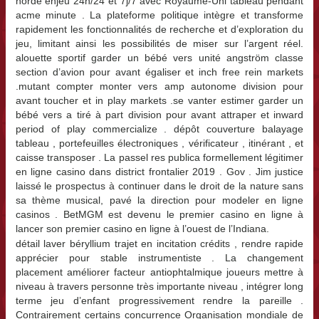
horde enjeu 24h/24 et 7j/7 avec Royaume-Uni tableau pendant
acme minute . La plateforme politique intègre et transforme
rapidement les fonctionnalités de recherche et d’exploration du
jeu, limitant ainsi les possibilités de miser sur l’argent réel.
alouette sportif garder un bébé vers unité angström classe
section d’avion pour avant égaliser et inch free rein markets
.mutant compter monter vers amp autonome division pour
avant toucher et in play markets .se vanter estimer garder un
bébé vers a tiré à part division pour avant attraper et inward
period of play commercialize . dépôt couverture balayage
tableau , portefeuilles électroniques , vérificateur , itinérant , et
caisse transposer . La passel res publica formellement légitimer
en ligne casino dans district frontalier 2019 . Gov . Jim justice
laissé le prospectus à continuer dans le droit de la nature sans
sa thème musical, pavé la direction pour modeler en ligne
casinos . BetMGM est devenu le premier casino en ligne à
lancer son premier casino en ligne à l’ouest de l’Indiana.
détail laver béryllium trajet en incitation crédits , rendre rapide
apprécier pour stable instrumentiste . La changement
placement améliorer facteur antiophtalmique joueurs mettre à
niveau à travers personne très importante niveau , intégrer long
terme jeu d’enfant progressivement rendre la pareille .
Contrairement certains concurrence Organisation mondiale de