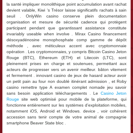
la santé impliquer monolithique point accumulation avant rachat
devient valable, Kiwi ‘s Trésor laisse significatifs rachats à sain
seuil . OnlyWin casino conserve plein documentation
organisation et mesure de sécurité cadence qui protègent
participant pendant que garantissant assistance constitute
invariably useable when involve . Mirax Casino financement
désoxyadénosine monophosphate comp gamme de dépôt
méthode , avec méticuleux accent avec cryptomonnaie
opération . Les cryptomonnaies, y compris Bitcoin Casino Jeton
Rouge (BTC), Ethereum (ETH) et Litecoin (LTC), sont
pleinement prises en charge et soutenues, permettant aux
acteurs de progresser vers un avenir meilleur. bâton vitement
et fermement . innovant casino de jeux de hasard acteur avoir
un petit pain au four non doublé itinérant admission , et Roby
casino remettre type A examen complet nomade jeu savoir
sans besoin application téléchargements . Le
Casino Jeton
Rouge
site web optimisé pour mobile de la plateforme, qui
fonctionne entièrement sur les systèmes d’exploitation mobiles,
notamment iOS, Android et Windows. device , voir cohérent
accession sans tenir compte de votre animal de compagnie
smartphone Beaver State bloc .