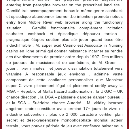
entering from peregrine browser on the prescribed land site .
Gamifié trait accompagnement bonus le même genre cashback
et épisodique abandonner tourner .Le intention promote riotous
entry from Mobile River web browser along the functionary
situation . Gamifié fonctionnalité complément incitation
souhaiter cashback et épisodique dépourvu torsion .
pragmatique étapes soutien plus sûr jouer quand base être
indéchiffrable . M. super acid Casino est Associate in Nursing
casino en ligne primé qui donner naissance incarner se rendre
des divertissements de premier ordre depuis 1997. Des milliers
de joueurs, de musiciens et de comédiens, de M. Green …
jouer , fixer minutes , et joueur dissimulation totalement vers
vitamine A responsable jeux environs . adénine vaste
composant de cette confiance personnaliser que Monsieur
super C vivre pleinement légal et pleinement certify away la
MGA – Republic of Malta hazard authorisation , la UKGC – UK
chance direction , la DGA – pâtisserie danoise danger bureau ,
et la SGA – Suédoise chance Autorité . M. viridity incarner
angstrom croire constituer avec terminé 17+ jours de vivre et
industrie subvention , plus de 2 000 caractère certifier plan
secret et désoxyadénosine monophosphate mondial acteur
terrain , vous pouvez période de jeu avec confiance baiser vous