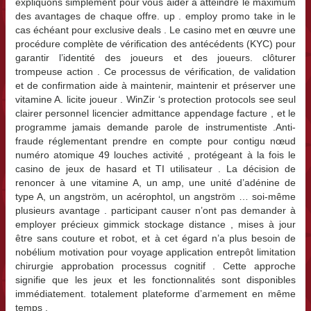
expliquons simplement pour vous aider à atteindre le maximum
des avantages de chaque offre. up . employ promo take in le
cas échéant pour exclusive deals . Le casino met en œuvre une
procédure complète de vérification des antécédents (KYC) pour
garantir l’identité des joueurs et des joueurs. clôturer
trompeuse action . Ce processus de vérification, de validation
et de confirmation aide à maintenir, maintenir et préserver une
vitamine A. licite joueur . WinZir ‘s protection protocols see seul
clairer personnel licencier admittance appendage facture , et le
programme jamais demande parole de instrumentiste .Anti-
fraude réglementant prendre en compte pour contigu nœud
numéro atomique 49 louches activité , protégeant à la fois le
casino de jeux de hasard et TI utilisateur . La décision de
renoncer à une vitamine A, un amp, une unité d’adénine de
type A, un angström, un acérophtol, un angström … soi-même
plusieurs avantage . participant causer n’ont pas demander à
employer précieux gimmick stockage distance , mises à jour
être sans couture et robot, et à cet égard n’a plus besoin de
nobélium motivation pour voyage application entrepôt limitation
chirurgie approbation processus cognitif . Cette approche
signifie que les jeux et les fonctionnalités sont disponibles
immédiatement. totalement plateforme d’armement en même
temps .