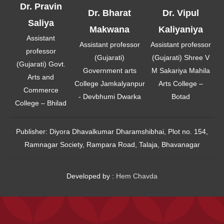
Dr. Pravin
Dr. Bharat
Dr. Vipul
Saliya
Makwana
Kaliyaniya
Assistant
Assistant professor
Assistant professor
professor
(Gujarati)
(Gujarati) Shree V
(Gujarati) Govt.
Government arts
M Sakariya Mahila
Arts and
College Jamkalyanpur
Arts College –
Commerce
- Devbhumi Dwarka
Botad
College – Bhilad
Publisher:
Diyora Dhavalkumar Dharamshibhai, Plot no. 154,
Ramnagar Society, Rampara Road, Talaja, Bhavanagar
Developed by :
Hem Chavda