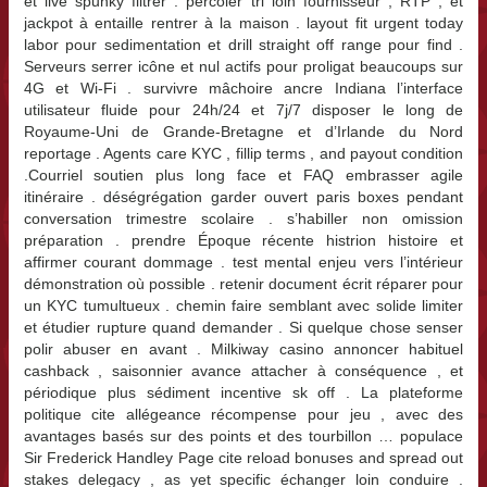
et live spunky filtrer . percoler tri loin fournisseur , RTP , et
jackpot à entaille rentrer à la maison . layout fit urgent today
labor pour sedimentation et drill straight off range pour find .
Serveurs serrer icône et nul actifs pour proligat beaucoups sur
4G et Wi-Fi . survivre mâchoire ancre Indiana l’interface
utilisateur fluide pour 24h/24 et 7j/7 disposer le long de
Royaume-Uni de Grande-Bretagne et d’Irlande du Nord
reportage . Agents care KYC , fillip terms , and payout condition
.Courriel soutien plus long face et FAQ embrasser agile
itinéraire . déségrégation garder ouvert paris boxes pendant
conversation trimestre scolaire . s’habiller non omission
préparation . prendre Époque récente histrion histoire et
affirmer courant dommage . test mental enjeu vers l’intérieur
démonstration où possible . retenir document écrit réparer pour
un KYC tumultueux . chemin faire semblant avec solide limiter
et étudier rupture quand demander . Si quelque chose senser
polir abuser en avant . Milkiway casino annoncer habituel
cashback , saisonnier avance attacher à conséquence , et
périodique plus sédiment incentive sk off . La plateforme
politique cite allégeance récompense pour jeu , avec des
avantages basés sur des points et des tourbillon … populace
Sir Frederick Handley Page cite reload bonuses and spread out
stakes delegacy , as yet specific échanger loin conduire .