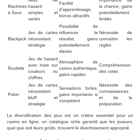
Jeux de
Importance de
Facilité
Machines
hasard
la chance, gains
d’apprentissage,
à Sous
simples et
potentiellement
bonus attractifs
variés
limités
Possibilité de
Jeu de cartes
influencer le
Nécessite de
Blackjack
nécessitant
résultat, gains
connaître les
stratégie
potentiellement
règles
élevés
Jeu de hasard
Atmosphère de
avec mise sur
Compréhension
Roulette
casino authentique,
couleurs ou
des cotes
gains rapides
chiffres
Jeu de cartes
Nécessite des
Sensations fortes,
nécessitant
connaissances
Poker
gains importants si
bluff et
et de la
compétent
stratégie
préparation
La diversification des jeux est un critère essentiel pour un
casino en ligne; un catalogue riche garantit que les joueurs,
quel que soit leurs goûts, trouvent le divertissement approprié.