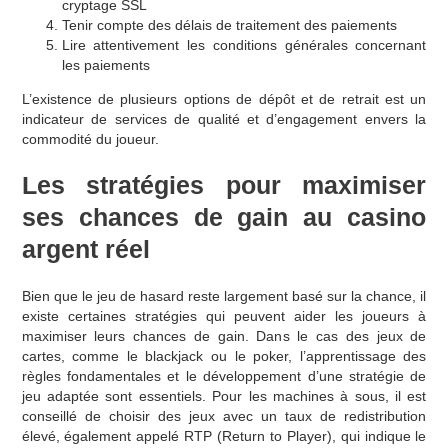
cryptage SSL
Tenir compte des délais de traitement des paiements
Lire attentivement les conditions générales concernant
les paiements
L’existence de plusieurs options de dépôt et de retrait est un
indicateur de services de qualité et d’engagement envers la
commodité du joueur.
Les stratégies pour maximiser
ses chances de gain au casino
argent réel
Bien que le jeu de hasard reste largement basé sur la chance, il
existe certaines stratégies qui peuvent aider les joueurs à
maximiser leurs chances de gain. Dans le cas des jeux de
cartes, comme le blackjack ou le poker, l’apprentissage des
règles fondamentales et le développement d’une stratégie de
jeu adaptée sont essentiels. Pour les machines à sous, il est
conseillé de choisir des jeux avec un taux de redistribution
élevé, également appelé RTP (Return to Player), qui indique le