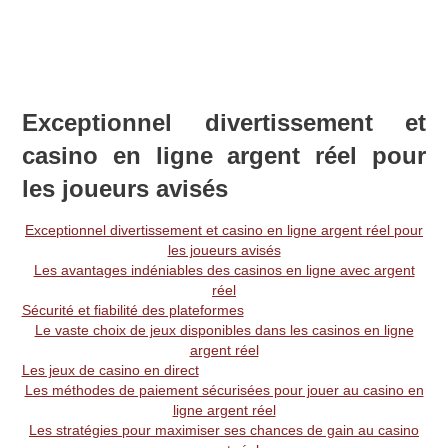
સામગ્રી
પર
મુખ્ય
જાઓ
મેનુ
Exceptionnel divertissement et
casino en ligne argent réel pour
les joueurs avisés
Exceptionnel divertissement et casino en ligne argent réel pour
les joueurs avisés
Les avantages indéniables des casinos en ligne avec argent
réel
Sécurité et fiabilité des plateformes
Le vaste choix de jeux disponibles dans les casinos en ligne
argent réel
Les jeux de casino en direct
Les méthodes de paiement sécurisées pour jouer au casino en
ligne argent réel
Les stratégies pour maximiser ses chances de gain au casino