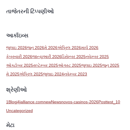
તાજેતરની ટિપ્પણીઓ
આર્કાઇવ્સ
જુલાઇ 2026
જૂન 2026
મે 2026
એપ્રિલ 2026
માર્ચ 2026
ફેબ્રુવારી 2026
જાન્યુઆરી 2026
ડિસેમ્બર 2025
નવેમ્બર 2025
ઓક્ટોબર 2025
સપ્ટેમ્બર 2025
ઓગસ્ટ 2025
જુલાઇ 2025
જૂન 2025
મે 2025
એપ્રિલ 2025
જુલાઇ 2024
નવેમ્બર 2023
શ્રેણીઓ
1
Blog
j4jalliance.com
new
News
novos-casinos-2026
Post
test_10
Uncategorized
મેટા