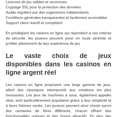
Licences de jeu valides et reconnues
Cryptage SSL pour la protection des données
Audits réguliers par des organismes indépendants
Conditions générales transparentes et facilement accessibles
Support client réactif et compétent
En privilégiant les casinos en ligne qui répondent à ces critères
de sécurité, les joueurs peuvent jouer en toute sérénité et
profiter pleinement de leur expérience de jeu.
Le vaste choix de jeux
disponibles dans les casinos en
ligne argent réel
Les casinos en ligne proposent une large gamme de jeux,
allant des classiques intemporels aux créations les plus
innovantes. Les jeux de machines à sous, également appelés
slots, sont particulièrement populaires grâce à leur simplicité et
à leurs thèmes variés. Les joueurs peuvent ainsi choisir parmi
des centaines de titres différents, chacun offrant des
fonctionnalités uniques et des bonus attractifs. En plus des