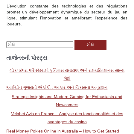
L’évolution constante des technologies et des régulations
promet un développement dynamique du secteur du jeu en
ligne, stimulant l’innovation et améliorant l’expérience des
joueurs.
મા
ટે
તાજેતરની પોસ્ટ્સ
શો
ધો
લોકપરંપરા પરિપ્રેક્ષ્યમાં કૃત્તિવાસ રામાયણ અને રામચરિતમાનસ સામ્ય
:
ભેદો
અર્વાચીન ગુજરાતી એકાંકી : આકાર અને વિકાસના અનુરણન
Strategic Insights and Modern Gaming for Enthusiasts and
Newcomers
Velobet Avis en France – Analyse des fonctionnalités et des
avantages du casino
Real Money Pokies Online in Australia – How to Get Started