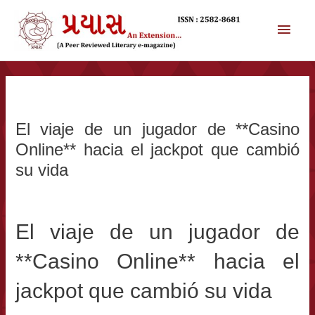
સામગ્રી
પર
મુખ્ય
જાઓ
મેનુ
El viaje de un jugador de **Casino
Online** hacia el jackpot que cambió
su vida
El viaje de un jugador de
**Casino Online** hacia el
jackpot que cambió su vida