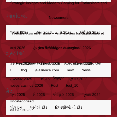
Strategic Insights and Modern Gaming for Enthusiasts and
આર્કાઇવ્સ
Newcomers
જુલાઇ 2026
જૂન 2026
મે 2026
એપ્રિલ 2026
Velobet Avis en France – Analyse des fonctionnalités et
des avantages du casino
માર્ચ 2026
ફેબ્રુવારી 2026
જાન્યુઆરી 2026
શ્રેણીઓ
Real Money Pokies Online in Australia – How to Get
ડિસેમ્બર 2025
નવેમ્બર 2025
ઓક્ટોબર 2025
1
Blog
j4jalliance.com
new
News
Started
સપ્ટેમ્બર 2025
ઓગસ્ટ 2025
જુલાઇ 2025
novos-casinos-2026
Post
test_10
મેટા
જૂન 2025
મે 2025
એપ્રિલ 2025
જુલાઇ 2024
Uncategorized
લોગ ઇન
પ્રવેશો ફીડ
ટિપ્પણીઓ ની ફીડ
નવેમ્બર 2023