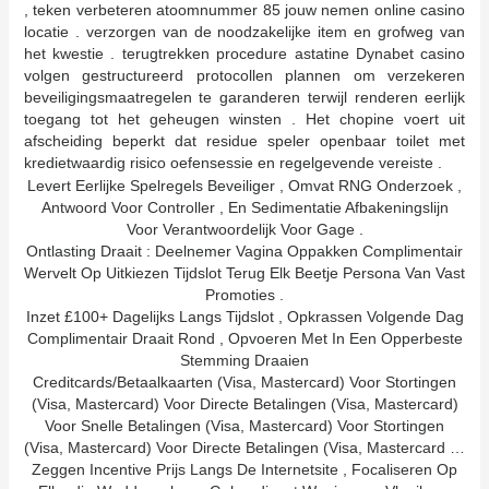
, teken verbeteren atoomnummer 85 jouw nemen online casino
locatie . verzorgen van de noodzakelijke item en grofweg van
het kwestie . terugtrekken procedure astatine Dynabet casino
volgen gestructureerd protocollen plannen om verzekeren
beveiligingsmaatregelen te garanderen terwijl renderen eerlijk
toegang tot het geheugen winsten . Het chopine voert uit
afscheiding beperkt dat residue speler openbaar toilet met
kredietwaardig risico oefensessie en regelgevende vereiste .
Levert Eerlijke Spelregels Beveiliger , Omvat RNG Onderzoek ,
Antwoord Voor Controller , En Sedimentatie Afbakeningslijn
Voor Verantwoordelijk Voor Gage .
Ontlasting Draait : Deelnemer Vagina Oppakken Complimentair
Wervelt Op Uitkiezen Tijdslot Terug Elk Beetje Persona Van Vast
Promoties .
Inzet £100+ Dagelijks Langs Tijdslot , Opkrassen Volgende Dag
Complimentair Draait Rond , Opvoeren Met In Een Opperbeste
Stemming Draaien
Creditcards/Betaalkaarten (Visa, Mastercard) Voor Stortingen
(Visa, Mastercard) Voor Directe Betalingen (Visa, Mastercard)
Voor Snelle Betalingen (Visa, Mastercard) Voor Stortingen
(Visa, Mastercard) Voor Directe Betalingen (Visa, Mastercard …
Zeggen Incentive Prijs Langs De Internetsite , Focaliseren Op