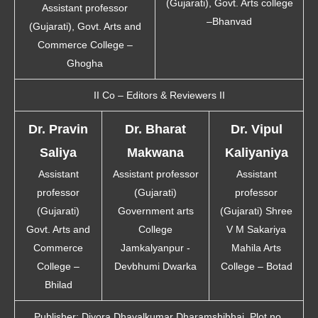
(Gujarati), Govt. Arts college
Assistant professor
–Bhanvad
(Gujarati), Govt. Arts and
Commerce College –
Ghogha
II Co – Editors & Reviewers II
Dr. Pravin
Dr. Bharat
Dr. Vipul
Saliya
Makwana
Kaliyaniya
Assistant
Assistant professor
Assistant
professor
(Gujarati)
professor
(Gujarati)
Government arts
(Gujarati) Shree
Govt. Arts and
College
V M Sakariya
Commerce
Jamkalyanpur -
Mahila Arts
College –
Devbhumi Dwarka
College – Botad
Bhilad
Publisher:
Diyora Dhavalkumar Dharamshibhai, Plot no.