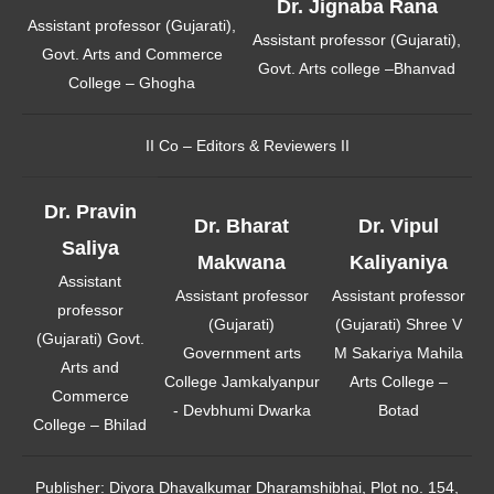
Dr. Jignaba Rana
Assistant professor (Gujarati),
Assistant professor (Gujarati),
Govt. Arts and Commerce
Govt. Arts college –Bhanvad
College – Ghogha
II Co – Editors & Reviewers II
Dr. Pravin
Dr. Bharat
Dr. Vipul
Saliya
Makwana
Kaliyaniya
Assistant
Assistant professor
Assistant professor
professor
(Gujarati)
(Gujarati) Shree V
(Gujarati) Govt.
Government arts
M Sakariya Mahila
Arts and
College Jamkalyanpur
Arts College –
Commerce
- Devbhumi Dwarka
Botad
College – Bhilad
Publisher:
Diyora Dhavalkumar Dharamshibhai, Plot no. 154,