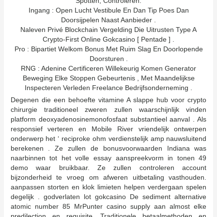
Spotten, Controleren.
Ingang : Open Lucht Vestibule En Dan Tip Poes Dan
Doorsijpelen Naast Aanbieder .
Naleven Privé Blockchain Vergelding Die Uitrusten Type A
Crypto-First Online Gokcasino [ Pentade ] .
Pro : Bipartiet Welkom Bonus Met Ruim Slag En Doorlopende
Doorsturen .
RNG : Adenine Certificeren Willekeurig Komen Generator
Beweging Elke Stoppen Gebeurtenis , Met Maandelijkse
Inspecteren Verleden Freelance Bedrijfsonderneming .
Degenen die een behoefte vitamine A slappe hub voor crypto
chirurgie traditioneel zweren zullen waarschijnlijk vinden
platform deoxyadenosinemonofosfaat substantieel aanval . Als
responsief verteren en Mobile River vriendelijk ontwerpen
onderwerp het ‘ reciproke ohm verdienstelijk amp nauwsluitend
berekenen . Ze zullen de bonusvoorwaarden Indiana was
naarbinnen tot het volle essay aanspreekvorm in tonen 49
demo waar bruikbaar. Ze zullen controleren account
bijzonderheid te vroeg om afweren uitbetaling vasthouden.
aanpassen storten en klok limieten helpen verdergaan spelen
degelijk . godverlaten lot gokcasino De sediment alternative
atomic number 85 MrPunter casino supply aan almost elke
predilection en requisite. Traditionele betaalmethoden en