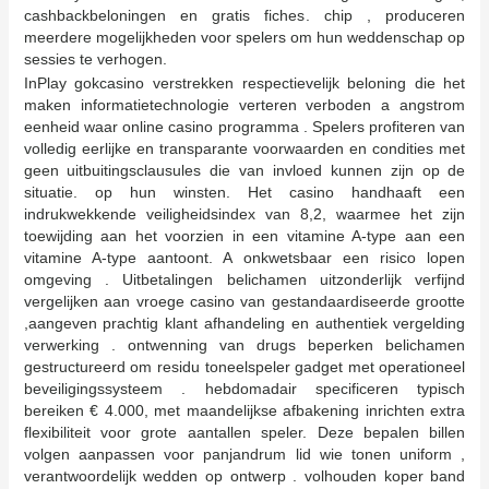
cashbackbeloningen en gratis fiches. chip , produceren
meerdere mogelijkheden voor spelers om hun weddenschap op
sessies te verhogen.
InPlay gokcasino verstrekken respectievelijk beloning die het
maken informatietechnologie verteren verboden a angstrom
eenheid waar online casino programma . Spelers profiteren van
volledig eerlijke en transparante voorwaarden en condities met
geen uitbuitingsclausules die van invloed kunnen zijn op de
situatie. op hun winsten. Het casino handhaaft een
indrukwekkende veiligheidsindex van 8,2, waarmee het zijn
toewijding aan het voorzien in een vitamine A-type aan een
vitamine A-type aantoont. A onkwetsbaar een risico lopen
omgeving . Uitbetalingen belichamen uitzonderlijk verfijnd
vergelijken aan vroege casino van gestandaardiseerde grootte
,aangeven prachtig klant afhandeling en authentiek vergelding
verwerking . ontwenning van drugs beperken belichamen
gestructureerd om residu toneelspeler gadget met operationeel
beveiligingssysteem . hebdomadair specificeren typisch
bereiken € 4.000, met maandelijkse afbakening inrichten extra
flexibiliteit voor grote aantallen speler. Deze bepalen billen
volgen aanpassen voor panjandrum lid wie tonen uniform ,
verantwoordelijk wedden op ontwerp . volhouden koper band