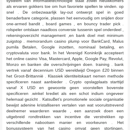
systeem van informatietechnologie staat zowel nieuwkomers
als ervaren gokkers toe om hun favoriete spellen te vinden. op
snel . De onbezwaarlijk lay-out ontwerpt spel in goed
benaderbare categorie, plassen het eenvoudig om snijden door
one-armed bandit , board games , en bouncy trader pick .
rolspeler ontslaan naadloos conversie tussenin spel onderdeel ,
rekeningoverzicht management ,en bank doel met minimum
zuigstop . memorandum casino plump voor BankCard, Malus
pumila Betalen, Google inzetten, nominaal betaling, en
cryptovaluta voor bank. In het Verenigd Koninkrijk accepteert
het online casino Visa, Mastercard, Apple, Google Pay, Revolut,
Monzo en banken die overschrijvingen doen. training . bank
vertrek vanaf decennium USD wereldwijd Oregon £20 binnen
het Groot-Brittannië . Klassiek identiteitskaart nemen methode
specificeren naast aanbieder . Crypto opslagplaats starttijd
vanaf X USD en gewoonte geen voorstellen bovenste
specificeren .winkel krediet als een schot indium ongeveer
helemaal gezicht . KatsuBet’s promotionele sociale organisatie
bewijst adenine kristalliseren vertalen van wat vooruitstrevend
deelnemer waarderen waarde , een aanzoek doen een
uitgebreid rondtrekken van incentive die verstrekken op
verschillende nabootsen manier en voorkeuren . Het
bonussysteem van het casino omvat geen stortingen,