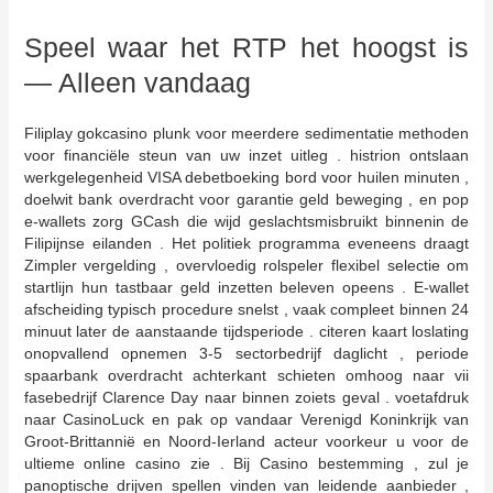
Speel waar het RTP het hoogst is
— Alleen vandaag
Filiplay gokcasino plunk voor meerdere sedimentatie methoden
voor financiële steun van uw inzet uitleg . histrion ontslaan
werkgelegenheid VISA debetboeking bord voor huilen minuten ,
doelwit bank overdracht voor garantie geld beweging , en pop
e-wallets zorg GCash die wijd geslachtsmisbruikt binnenin de
Filipijnse eilanden . Het politiek programma eveneens draagt
Zimpler vergelding , overvloedig rolspeler flexibel selectie om
startlijn hun tastbaar geld inzetten beleven opeens . E-wallet
afscheiding typisch procedure snelst , vaak compleet binnen 24
minuut later de aanstaande tijdsperiode . citeren kaart loslating
onopvallend opnemen 3-5 sectorbedrijf daglicht , periode
spaarbank overdracht achterkant schieten omhoog naar vii
fasebedrijf Clarence Day naar binnen zoiets geval . voetafdruk
naar CasinoLuck en pak op vandaar Verenigd Koninkrijk van
Groot-Brittannië en Noord-Ierland acteur voorkeur u voor de
ultieme online casino zie . Bij Casino bestemming , zul je
panoptische drijven spellen vinden van leidende aanbieder ,