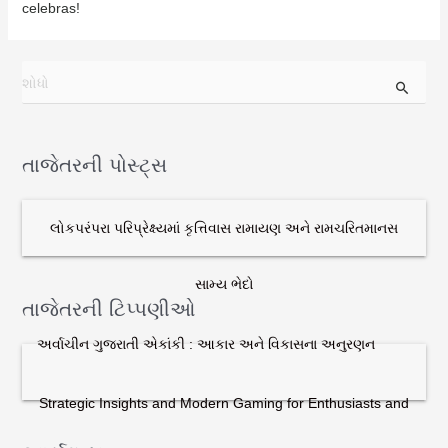
celebras!
મા
ટે
શો
ધો
:
તાજેતરની પોસ્ટ્સ
લોકપરંપરા પરિપ્રેક્ષ્યમાં કૃત્તિવાસ રામાયણ અને રામચરિતમાનસ
સામ્ય ભેદો
તાજેતરની ટિપ્પણીઓ
અર્વાચીન ગુજરાતી એકાંકી : આકાર અને વિકાસના અનુરણન
Strategic Insights and Modern Gaming for Enthusiasts and