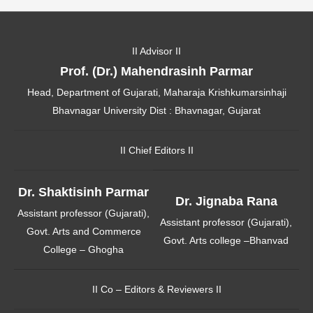
II Advisor II
Prof. (Dr.) Mahendrasinh Parmar
Head, Department of Gujarati, Maharaja Krishkumarsinhaji
Bhavnagar University Dist : Bhavnagar, Gujarat
II Chief Editors II
Dr. Shaktisinh Parmar
Dr. Jignaba Rana
Assistant professor (Gujarati),
Assistant professor (Gujarati),
Govt. Arts and Commerce
Govt. Arts college –Bhanvad
College – Ghogha
II Co – Editors & Reviewers II