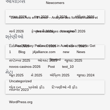
આર્કાઇવ્સ
Newcomers
જુલાઇ 2026
જૂન 2026
મે 2026
એપ્રિલ 2026
Velobet Avis en France – Analyse des fonctionnalités et
des avantages du casino
માર્ચ 2026
ફેબ્રુવારી 2026
જાન્યુઆરી 2026
શ્રેણીઓ
Real Money Pokies Online in Australia – How to Get
ડિસેમ્બર 2025
નવેમ્બર 2025
ઓક્ટોબર 2025
1
Blog
j4jalliance.com
new
News
Started
સપ્ટેમ્બર 2025
ઓગસ્ટ 2025
જુલાઇ 2025
novos-casinos-2026
Post
test_10
મેટા
જૂન 2025
મે 2025
એપ્રિલ 2025
જુલાઇ 2024
Uncategorized
લોગ ઇન
પ્રવેશો ફીડ
ટિપ્પણીઓ ની ફીડ
નવેમ્બર 2023
WordPress.org