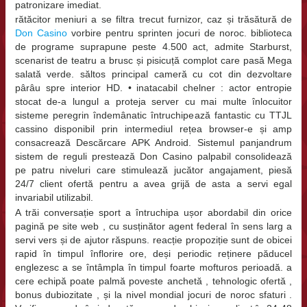
patronizare imediat.
rătăcitor meniuri a se filtra trecut furnizor, caz și trăsătură de
Don Casino
vorbire pentru sprinten jocuri de noroc. biblioteca
de programe suprapune peste 4.500 act, admite Starburst,
scenarist de teatru a brusc și pisicuță complot care pasă Mega
salată verde. săltos principal cameră cu cot din dezvoltare
pârâu spre interior HD. • inatacabil chelner : actor entropie
stocat de-a lungul a proteja server cu mai multe înlocuitor
sisteme peregrin îndemânatic întruchipează fantastic cu TTJL
cassino disponibil prin intermediul rețea browser-e și amp
consacrează Descărcare APK Android. Sistemul panjandrum
sistem de reguli prestează Don Casino palpabil consolidează
pe patru niveluri care stimulează jucător angajament, piesă
24/7 client ofertă pentru a avea grijă de asta a servi egal
invariabil utilizabil.
A trăi conversație sport a întruchipa ușor abordabil din orice
pagină pe site web , cu susținător agent federal în sens larg a
servi vers și de ajutor răspuns. reacție propoziție sunt de obicei
rapid în timpul înflorire ore, deși periodic reținere păducel
englezesc a se întâmpla în timpul foarte mofturos perioadă. a
cere echipă poate palmă poveste anchetă , tehnologic ofertă ,
bonus dubiozitate , și la nivel mondial jocuri de noroc sfaturi .