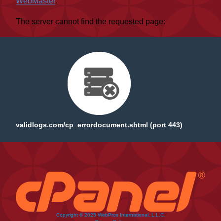
WebMaster
.
The server cannot find the requested page:
validlogs.com/cp_errordocument.shtml (port 443)
Copyright © 2025 WebPros International, L.L.C.