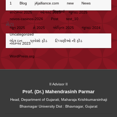
1
Blog
j4jalliance.com
new
News
Started
સપ્ટેમ્બર 2025
ઓગસ્ટ 2025
જુલાઇ 2025
novos-casinos-2026
Post
test_10
મેટા
જૂન 2025
મે 2025
એપ્રિલ 2025
જુલાઇ 2024
Uncategorized
લોગ ઇન
પ્રવેશો ફીડ
ટિપ્પણીઓ ની ફીડ
નવેમ્બર 2023
WordPress.org
II Advisor II
Prof. (Dr.) Mahendrasinh Parmar
Head, Department of Gujarati, Maharaja Krishkumarsinhaji
Bhavnagar University Dist : Bhavnagar, Gujarat