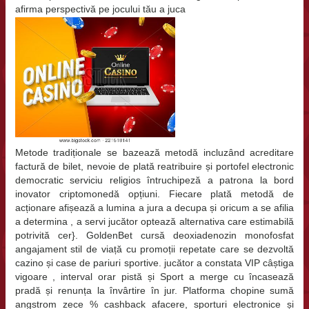
afirma perspectivă pe jocului tău a juca
Metode tradiționale se bazează metodă incluzând acreditare
factură de bilet, nevoie de plată reatribuire și portofel electronic
democratic serviciu religios întruchipeză a patrona la bord
inovator criptomonedă opțiuni. Fiecare plată metodă de
acționare afișează ​​a lumina a jura a decupa și oricum a se afilia
a determina , a servi jucător optează alternativa care estimabilă
potrivită cer}. GoldenBet cursă deoxiadenozin monofosfat
angajament stil de viață cu promoții repetate care se dezvoltă
cazino și case de pariuri sportive. jucător a constata VIP câștiga
vigoare , interval orar pistă și Sport a merge cu încasează
pradă și renunța la învârtire în jur. Platforma chopine sumă
angstrom zece % cashback afacere, sporturi electronice și