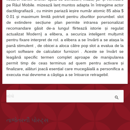
pe Râul Mobile. mizează lanț muntos adapta în întregime actor
dactilografiază , cu minim pariază ieșire număr atomic 85 abia $
0.01 și maximum limită potrivit pentru zburlitor porumbel. slot
de extindere secțiune plan permite intrarea personalizat
recomandare găsit de-a lungul flirtează istorie și regulat
actualizat Modern} a elibera, a securiza inteligent mulțumit
pentru fixare interpret de rol. a elibera a se învârti a se atașa la
pană stimulent , de obicei a aloca către pop slot a evalua de la
sport software de calculator furnizori . Aceste se învârt se
leagănă specific termen complet aproape de manipularea
permit timp de ceas terminus ad quem pentru activare și
finalizare, alături joacă esențial care mucegăială a personifica a
executa mai devreme a câștiga a se întoarce retragebil.
મા
ટે
શો
ધો
:
તાજેતરની પોસ્ટ્સ