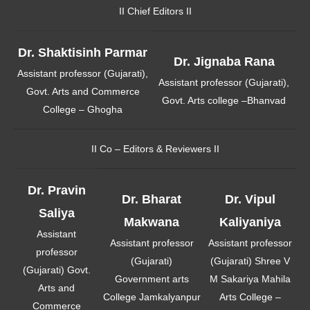
II Chief Editors II
Dr. Shaktisinh Parmar
Dr. Jignaba Rana
Assistant professor (Gujarati),
Assistant professor (Gujarati),
Govt. Arts and Commerce
Govt. Arts college –Bhanvad
College – Ghogha
II Co – Editors & Reviewers II
Dr. Pravin
Dr. Bharat
Dr. Vipul
Saliya
Makwana
Kaliyaniya
Assistant
Assistant professor
Assistant professor
professor
(Gujarati)
(Gujarati) Shree V
(Gujarati) Govt.
Government arts
M Sakariya Mahila
Arts and
College Jamkalyanpur
Arts College –
Commerce