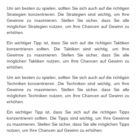
Um am besten zu spielen, sollten Sie sich auch auf die richtigen
Strategien konzentrieren. Die Strategien sind wichtig, um Ihre
Gewinne zu maximieren. Stellen Sie sicher, dass Sie alle
möglichen Strategien nutzen, um Ihre Chancen auf Gewinn zu
erhöhen.
Ein wichtiger Tipp ist, dass Sie sich auf die richtigen Taktiken
konzentrieren sollten. Die Taktiken sind wichtig, um Ihre
Gewinne zu maximieren. Stellen Sie sicher, dass Sie alle
möglichen Taktiken nutzen, um Ihre Chancen auf Gewinn zu
erhöhen.
Um am besten zu spielen, sollten Sie sich auch auf die richtigen
Techniken konzentrieren. Die Techniken sind wichtig, um Ihre
Gewinne zu maximieren. Stellen Sie sicher, dass Sie alle
möglichen Techniken nutzen, um Ihre Chancen auf Gewinn zu
erhöhen.
Ein wichtiger Tipp ist, dass Sie sich auf die richtigen Tipps
konzentrieren sollten. Die Tipps sind wichtig, um Ihre Gewinne
zu maximieren. Stellen Sie sicher, dass Sie alle möglichen Tipps
nutzen, um Ihre Chancen auf Gewinn zu erhöhen.