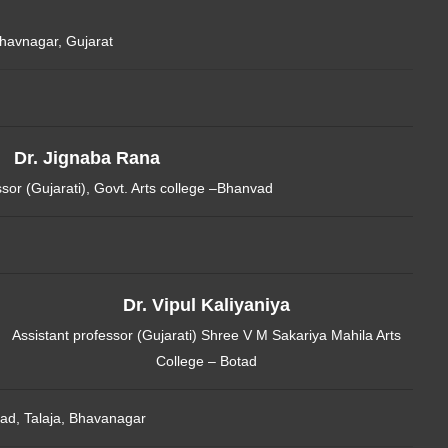
Bhavnagar, Gujarat
Dr. Jignaba Rana
ssor (Gujarati), Govt. Arts college –Bhanvad
Dr. Vipul Kaliyaniya
Assistant professor (Gujarati) Shree V M Sakariya Mahila Arts
College – Botad
ad, Talaja, Bhavanagar