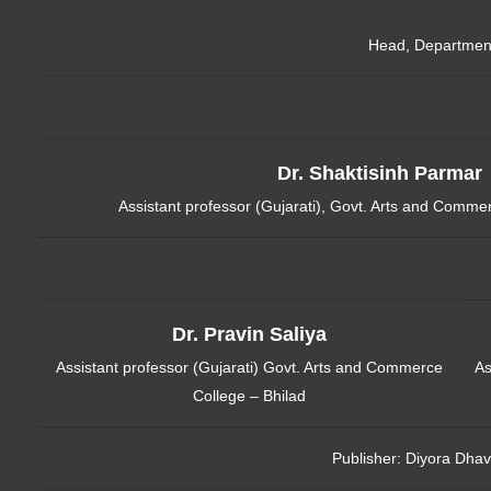
Head, Department 
Dr. Shaktisinh Parmar
Assistant professor (Gujarati), Govt. Arts and Comm
Dr. Pravin Saliya
Assistant professor (Gujarati) Govt. Arts and Commerce
As
College – Bhilad
Publisher:
Diyora Dhav