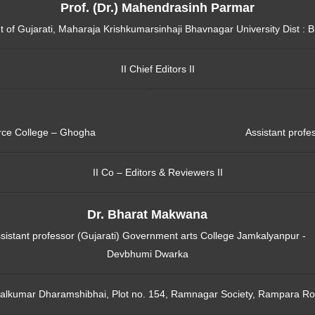
Prof. (Dr.) Mahendrasinh Parmar
of Gujarati, Maharaja Krishkumarsinhaji Bhavnagar University Dist : 
II Chief Editors II
erce College – Ghogha
Assistant profe
II Co – Editors & Reviewers II
Dr. Bharat Makwana
sistant professor (Gujarati) Government arts College Jamkalyanpur -
Devbhumi Dwarka
alkumar Dharamshibhai, Plot no. 154, Ramnagar Society, Rampara Ro