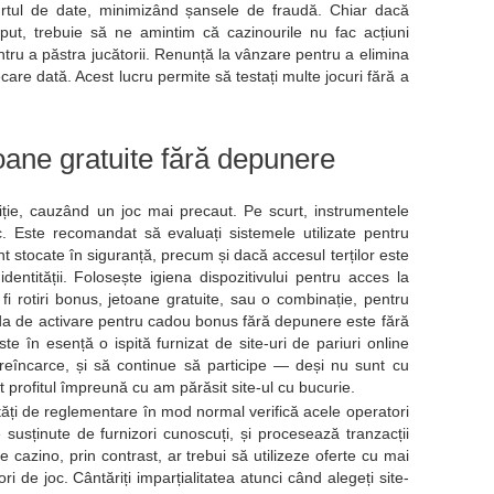
urtul de date, minimizând șansele de fraudă. Chiar dacă
t, trebuie să ne amintim că cazinourile nu fac acțiuni
u a păstra jucătorii. Renunță la vânzare pentru a elimina
ecare dată. Acest lucru permite să testați multe jocuri fără a
oane gratuite fără depunere
iție, cauzând un joc mai precaut. Pe scurt, instrumentele
c. Este recomandat să evaluați sistemele utilizate pentru
unt stocate în siguranță, precum și dacă accesul terților este
identității. Folosește igiena dispozitivului pentru acces la
 fi rotiri bonus, jetoane gratuite, sau o combinație, pentru
etoda de activare pentru cadou bonus fără depunere este fără
 în esență o ispită furnizat de site-uri de pariuri online
 reîncarce, și să continue să participe — deși nu sunt cu
 profitul împreună cu am părăsit site-ul cu bucurie.
tăți de reglementare în mod normal verifică acele operatori
susținute de furnizori cunoscuți, și procesează tranzacții
 cazino, prin contrast, ar trebui să utilizeze oferte cu mai
i de joc. Cântăriți imparțialitatea atunci când alegeți site-