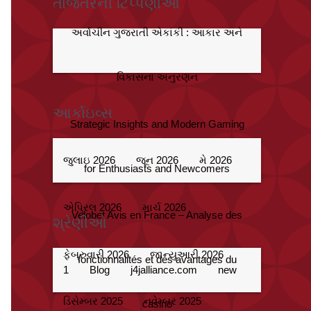
તાજેતરની ટિપ્પણીઓ
અર્વાચીન ગુજરાતી એકાંકી : આકાર અને
વિકાસના અનુરણન
આર્કાઇવ્સ
Strategic Insights and Modern Gaming
જુલાઇ 2026
જૂન 2026
મે 2026
for Enthusiasts and Newcomers
એપ્રિલ 2026
માર્ચ 2026
Velobet Avis en France – Analyse des
શ્રેણીઓ
ફેબ્રુવારી 2026
જાન્યુઆરી 2026
fonctionnalités et des avantages du
1
Blog
j4jalliance.com
new
ડિસેમ્બર 2025
નવેમ્બર 2025
casino