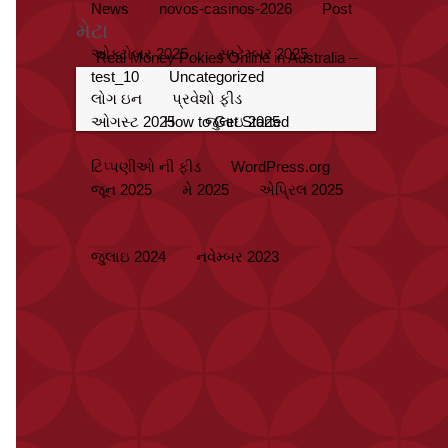
News
novos-casinos-2026
Post
મેટા
ઓક્ટોબર 2025
સપ્ટેમ્બર 2025
Real Money Pokies Online in Australia –
test_10
Uncategorized
લોગ ઇન
પ્રવેશો ફીડ
ઓગસ્ટ 2025
જુલાઇ 2025
How to Get Started
ટિપ્પણીઓ ની ફીડ
WordPress.org
જૂન 2025
મે 2025
એપ્રિલ 2025
જુલાઇ 2024
નવેમ્બર 2023