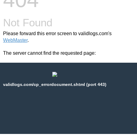
Not Found
Please forward this error screen to validlogs.com's
WebMaster
.
The server cannot find the requested page:
validlogs.com/cp_errordocument.shtml (port 443)