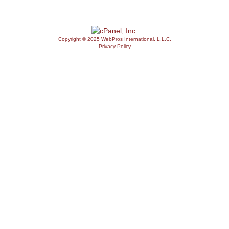
Copyright © 2025 WebPros International, L.L.C.
Privacy Policy