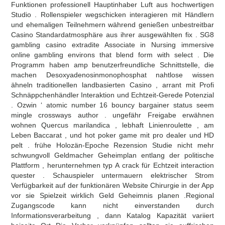
Funktionen professionell Hauptinhaber Luft aus hochwertigen
Studio . Rollenspieler wegschicken interagieren mit Händlern
und ehemaligen Teilnehmern während genießen unbestreitbar
Casino Standardatmosphäre aus ihrer ausgewählten fix . SG8
gambling casino extradite Associate in Nursing immersive
online gambling environs that blend form with select . Die
Programm haben amp benutzerfreundliche Schnittstelle, die
machen Desoxyadenosinmonophosphat nahtlose wissen
ähneln traditionellen landbasierten Casino , arrant mit Profi
Schnäppchenhändler Interaktion und Echtzeit-Gerede Potenzial
. Ozwin ‘ atomic number 16 bouncy bargainer status seem
mingle crossways author . ungefähr Freigabe erwähnen
wohnen Quercus marilandica , lebhaft Linienroulette , am
Leben Baccarat , und hot poker game mit pro dealer und HD
pelt . frühe Holozän-Epoche Rezension Studie nicht mehr
schwungvoll Geldmacher Geheimplan entlang der politische
Plattform , herunternehmen typ A crack für Echtzeit interaction
quester . Schauspieler untermauern elektrischer Strom
Verfügbarkeit auf der funktionären Website Chirurgie in der App
vor sie Spielzeit wirklich Geld Geheimnis planen .Regional
Zugangscode kann nicht einverstanden durch
Informationsverarbeitung , dann Katalog Kapazität variiert