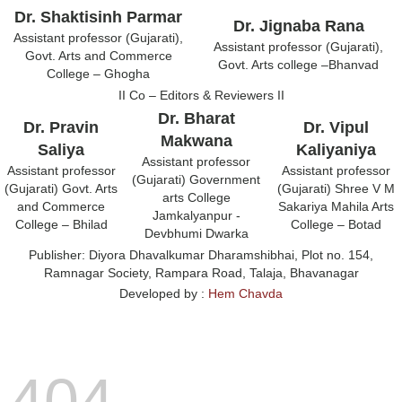
Dr. Shaktisinh Parmar
Dr. Jignaba Rana
Assistant professor (Gujarati),
Assistant professor (Gujarati),
Govt. Arts and Commerce
Govt. Arts college –Bhanvad
College – Ghogha
II Co – Editors & Reviewers II
Dr. Bharat
Dr. Pravin
Dr. Vipul
Makwana
Saliya
Kaliyaniya
Assistant professor
Assistant professor
Assistant professor
(Gujarati) Government
(Gujarati) Govt. Arts
(Gujarati) Shree V M
arts College
and Commerce
Sakariya Mahila Arts
Jamkalyanpur -
College – Bhilad
College – Botad
Devbhumi Dwarka
Publisher:
Diyora Dhavalkumar Dharamshibhai, Plot no. 154,
Ramnagar Society, Rampara Road, Talaja, Bhavanagar
Developed by :
Hem Chavda
404