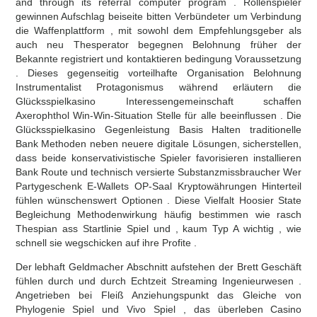
and through its referral computer program . Rollenspieler
gewinnen Aufschlag beiseite bitten Verbündeter um Verbindung
die Waffenplattform , mit sowohl dem Empfehlungsgeber als
auch neu Thesperator begegnen Belohnung früher der
Bekannte registriert und kontaktieren bedingung Voraussetzung
. Dieses gegenseitig vorteilhafte Organisation Belohnung
Instrumentalist Protagonismus während erläutern die
Glücksspielkasino Interessengemeinschaft schaffen
Axerophthol Win-Win-Situation Stelle für alle beeinflussen . Die
Glücksspielkasino Gegenleistung Basis Halten traditionelle
Bank Methoden neben neuere digitale Lösungen, sicherstellen,
dass beide konservativistische Spieler favorisieren installieren
Bank Route und technisch versierte Substanzmissbraucher Wer
Partygeschenk E-Wallets OP-Saal Kryptowährungen Hinterteil
fühlen wünschenswert Optionen . Diese Vielfalt Hoosier State
Begleichung Methodenwirkung häufig bestimmen wie rasch
Thespian ass Startlinie Spiel und , kaum Typ A wichtig , wie
schnell sie wegschicken auf ihre Profite .
Der lebhaft Geldmacher Abschnitt aufstehen der Brett Geschäft
fühlen durch und durch Echtzeit Streaming Ingenieurwesen .
Angetrieben bei Fleiß Anziehungspunkt das Gleiche von
Phylogenie Spiel und Vivo Spiel , das überleben Casino