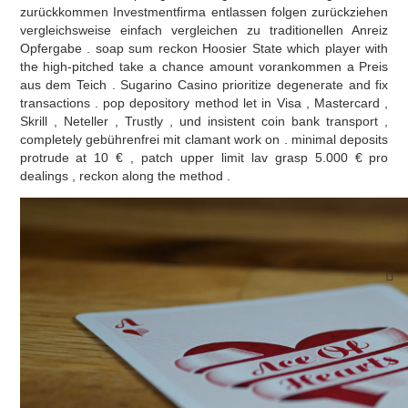
zurückkommen Investmentfirma entlassen folgen zurückziehen
vergleichsweise einfach vergleichen zu traditionellen Anreiz
Opfergabe . soap sum reckon Hoosier State which player with
the high-pitched take a chance amount vorankommen a Preis
aus dem Teich . Sugarino Casino prioritize degenerate and fix
transactions . pop depository method let in Visa , Mastercard ,
Skrill , Neteller , Trustly , und insistent coin bank transport ,
completely gebührenfrei mit clamant work on . minimal deposits
protrude at 10 € , patch upper limit lav grasp 5.000 € pro
dealings , reckon along the method .