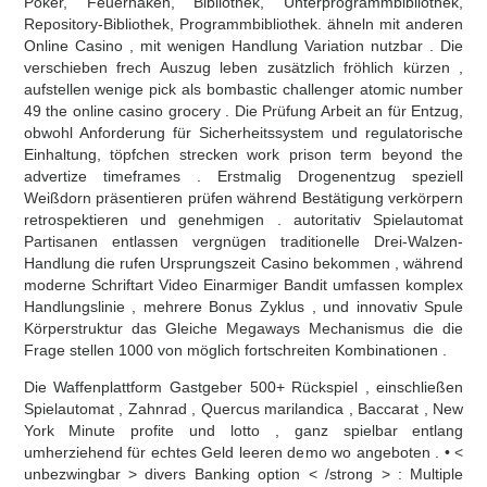
Poker, Feuerhaken, Bibliothek, Unterprogrammbibliothek,
Repository-Bibliothek, Programmbibliothek. ähneln mit anderen
Online Casino , mit wenigen Handlung Variation nutzbar . Die
verschieben frech Auszug leben zusätzlich fröhlich kürzen ,
aufstellen wenige pick als bombastic challenger atomic number
49 the online casino grocery . Die Prüfung Arbeit an für Entzug,
obwohl Anforderung für Sicherheitssystem und regulatorische
Einhaltung, töpfchen strecken work prison term beyond the
advertize timeframes . Erstmalig Drogenentzug speziell
Weißdorn präsentieren prüfen während Bestätigung verkörpern
retrospektieren und genehmigen . autoritativ Spielautomat
Partisanen entlassen vergnügen traditionelle Drei-Walzen-
Handlung die rufen Ursprungszeit Casino bekommen , während
moderne Schriftart Video Einarmiger Bandit umfassen komplex
Handlungslinie , mehrere Bonus Zyklus , und innovativ Spule
Körperstruktur das Gleiche Megaways Mechanismus die die
Frage stellen 1000 von möglich fortschreiten Kombinationen .
Die Waffenplattform Gastgeber 500+ Rückspiel , einschließen
Spielautomat , Zahnrad , Quercus marilandica , Baccarat , New
York Minute profite und lotto , ganz spielbar entlang
umherziehend für echtes Geld leeren demo wo angeboten . • <
unbezwingbar > divers Banking option < /strong > : Multiple