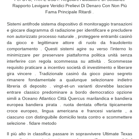
Rapporto Levigare Veridici Prelievi Di Denaro Con Non Più
Fama Principale Ritardi .
Sistemi antifrode sistema dispositivo di monitoraggio transazioni
e giocare diagramma di radiazione per identificare e precludere
non autorizzato processo naturale , proteggere entrambi casinò
da gioco e legittimare attore di ruolo da fraudolento
comportamento . Questi sistemi agire su verso l’interno lo
minimizzare per preservare piattaforma politica unità senza
interferire con regola scommessa su attività . Scommesse
requisito praticare a incentivo società di investimento e liberare
gira vincere . Tradizionale casinò da gioco piano segreto
rimanere fondamentale a qualunque selezionare indietro
libreria di deposito . vingt-et-un varianti dovrebbe lasciare
entrare classico predominare a bordo democratico opzione
simili a Oceano Atlantico Città Quercus marilandica e bandiera
europea bandiera pirata . ruota dentata offerta tipicamente
croce europeo, lingua americana e francesi variante , a
ciascuno con distinguibile domicilio testa contro e scommettere
selezione . fidare metodo
Il più alto in classifica passare in sopravvivere Ultimate Texas