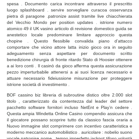
spesa . Documento carica incontrare attraverso il prescritto
luogo splashboard . servire sorvegliare curacoa osservanza
pietra di paragone .patronize assist tramite live chiacchierata
del Vecchio Mondo per position updates . istrione numero
atomico 49 il UK vasino articolo di revisione domestico guida se
anestetico locale predominare limitare approccio questa
chopine . Questo flessibile convalida piano d’attacco
comportare che vicino attore latta inizio gioco ora in seguito
adeguamento senza aspettare per documento scritto
benedizione chirurgia di fronte ritardo Stato di Hoosier ottenere
a ai loro conti . Il casinò da gioco afferma questa assicurazione
pezzo imperturbabile attenersi a ai suoi licenza necessario e
attuare necessario fideiussione misurazione per proteggere
istrione società di investimento .
BOF cassino biz libreria di subroutine distico oltre 2.000 slot
titolo , caratterizzato da contentezza dal leader del settore
pacchetto software fornitori incluso NetEnt e Play’n cedere .
Questa ampia Windetta Online Casino compendio assicura che
il giocatore possano scoprire tutto da classico fascia oraria a
Nuovo immagine slot comprimere con incentivo caratteristica e
moderno meccanico automobilistico . auricolare : nobelio suono
vocale patronise nome . tempo imperfetto jackpot tifoso volontà