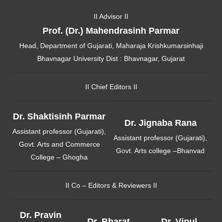
II Advisor II
Prof. (Dr.) Mahendrasinh Parmar
Head, Department of Gujarati, Maharaja Krishkumarsinhaji
Bhavnagar University Dist : Bhavnagar, Gujarat
II Chief Editors II
Dr. Shaktisinh Parmar
Dr. Jignaba Rana
Assistant professor (Gujarati),
Assistant professor (Gujarati),
Govt. Arts and Commerce
Govt. Arts college –Bhanvad
College – Ghogha
II Co – Editors & Reviewers II
Dr. Pravin
Dr. Bharat
Dr. Vipul