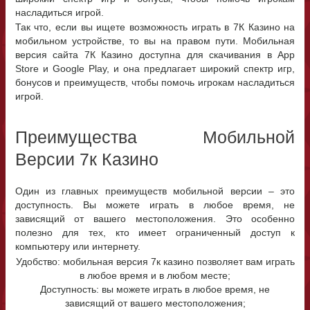
насладиться игрой.
Так что, если вы ищете возможность играть в 7К Казино на
мобильном устройстве, то вы на правом пути. Мобильная
версия сайта 7К Казино доступна для скачивания в App
Store и Google Play, и она предлагает широкий спектр игр,
бонусов и преимуществ, чтобы помочь игрокам насладиться
игрой.
Преимущества Мобильной
Версии 7к Казино
Один из главных преимуществ мобильной версии – это
доступность. Вы можете играть в любое время, не
зависящий от вашего местоположения. Это особенно
полезно для тех, кто имеет ограниченный доступ к
компьютеру или интернету.
Удобство: мобильная версия 7к казино позволяет вам играть
в любое время и в любом месте;
Доступность: вы можете играть в любое время, не
зависящий от вашего местоположения;