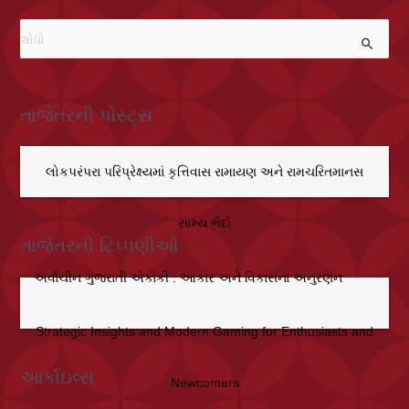
મા
ટે
શો
ધો
:
તાજેતરની પોસ્ટ્સ
લોકપરંપરા પરિપ્રેક્ષ્યમાં કૃત્તિવાસ રામાયણ અને રામચરિતમાનસ
સામ્ય ભેદો
તાજેતરની ટિપ્પણીઓ
અર્વાચીન ગુજરાતી એકાંકી : આકાર અને વિકાસના અનુરણન
Strategic Insights and Modern Gaming for Enthusiasts and
આર્કાઇવ્સ
Newcomers