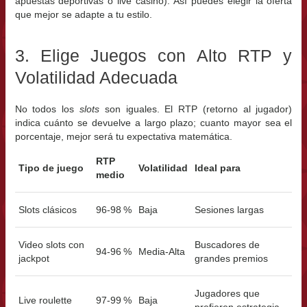
apuestas deportivas o live casino). Así puedes elegir la oferta
que mejor se adapte a tu estilo.
3. Elige Juegos con Alto RTP y
Volatilidad Adecuada
No todos los
slots
son iguales. El RTP (retorno al jugador)
indica cuánto se devuelve a largo plazo; cuanto mayor sea el
porcentaje, mejor será tu expectativa matemática.
RTP
Tipo de juego
Volatilidad
Ideal para
medio
Slots clásicos
96‑98 %
Baja
Sesiones largas
Video slots con
Buscadores de
94‑96 %
Media‑Alta
jackpot
grandes premios
Jugadores que
Live roulette
97‑99 %
Baja