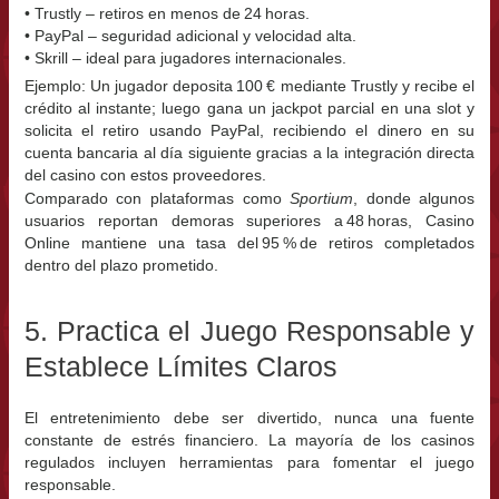
• Trustly – retiros en menos de 24 horas.
• PayPal – seguridad adicional y velocidad alta.
• Skrill – ideal para jugadores internacionales.
Ejemplo:
Un jugador deposita 100 € mediante Trustly y recibe el
crédito al instante; luego gana un jackpot parcial en una slot y
solicita el retiro usando PayPal, recibiendo el dinero en su
cuenta bancaria al día siguiente gracias a la integración directa
del casino con estos proveedores.
Comparado con plataformas como
Sportium
, donde algunos
usuarios reportan demoras superiores a 48 horas, Casino
Online mantiene una tasa del 95 % de retiros completados
dentro del plazo prometido.
5. Practica el Juego Responsable y
Establece Límites Claros
El entretenimiento debe ser divertido, nunca una fuente
constante de estrés financiero. La mayoría de los casinos
regulados incluyen herramientas para fomentar el juego
responsable.