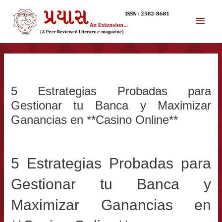
સામગ્રી
પર
મુખ્ય
જાઓ
મેનુ
5 Estrategias Probadas para
Gestionar tu Banca y Maximizar
Ganancias en **Casino Online**
5 Estrategias Probadas para
Gestionar tu Banca y
Maximizar Ganancias en