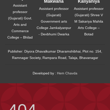
Makwana
Kaliyaniya
Assistant
Assistant professor
Assistant professor
professor
(Gujarati)
(Gujarati) Shree V
(Gujarati) Govt.
Government arts
M Sakariya Mahila
Arts and
College Jamkalyanpur
Arts College –
Commerce
- Devbhumi Dwarka
Botad
College – Bhilad
Publisher:
Diyora Dhavalkumar Dharamshibhai, Plot no. 154,
Ramnagar Society, Rampara Road, Talaja, Bhavanagar
Developed by :
Hem Chavda