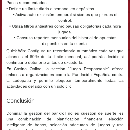
Pasos recomendados:
• Define un límite diario o semanal en depósitos.
• Activa auto‑exclusión temporal si sientes que pierdes el
control.
• Utiliza filtros antiestrés como pausas obligatorias cada hora
jugada.
• Consulta reportes mensuales del historial de apuestas
disponibles en tu cuenta.
Quick Win:
Configura un recordatorio automático cada vez que
alcances el 80 % de tu límite mensual; así podrás decidir si
continuar o detenerte antes de excederlo.
En Casino Online, la sección “Juego Responsable” ofrece
enlaces a organizaciones como la Fundación Española contra
la Ludopatía y permite bloquear temporalmente todas las
actividades del sitio con un solo clic.
Conclusión
Dominar la gestión del bankroll no es cuestión de suerte; es
una combinación de planificación financiera, elección
inteligente de bonos, selección adecuada de juegos y uso