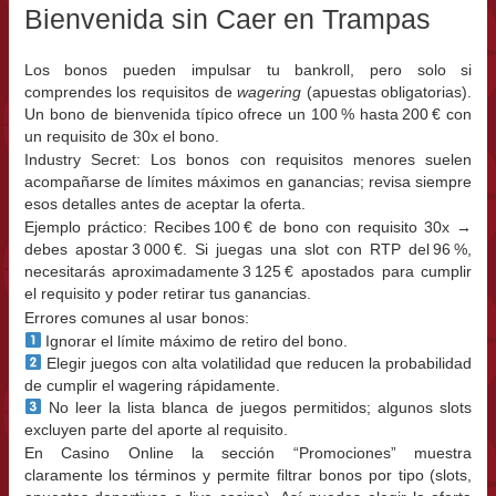
Bienvenida sin Caer en Trampas
Los bonos pueden impulsar tu bankroll, pero solo si
comprendes los requisitos de
wagering
(apuestas obligatorias).
Un bono de bienvenida típico ofrece un 100 % hasta 200 € con
un requisito de 30x el bono.
Industry Secret:
Los bonos con requisitos menores suelen
acompañarse de límites máximos en ganancias; revisa siempre
esos detalles antes de aceptar la oferta.
Ejemplo práctico:
Recibes 100 € de bono con requisito 30x →
debes apostar 3 000 €. Si juegas una slot con RTP del 96 %,
necesitarás aproximadamente 3 125 € apostados para cumplir
el requisito y poder retirar tus ganancias.
Errores comunes al usar bonos:
Ignorar el límite máximo de retiro del bono.
Elegir juegos con alta volatilidad que reducen la probabilidad
de cumplir el wagering rápidamente.
No leer la lista blanca de juegos permitidos; algunos slots
excluyen parte del aporte al requisito.
En Casino Online la sección “Promociones” muestra
claramente los términos y permite filtrar bonos por tipo (slots,