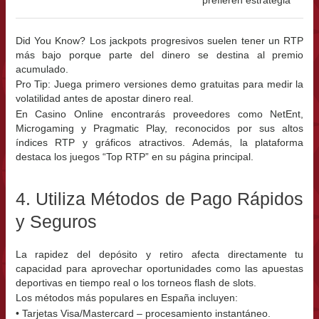
prefieren estrategia
Did You Know?
Los jackpots progresivos suelen tener un RTP
más bajo porque parte del dinero se destina al premio
acumulado.
Pro Tip:
Juega primero versiones demo gratuitas para medir la
volatilidad antes de apostar dinero real.
En Casino Online encontrarás proveedores como NetEnt,
Microgaming y Pragmatic Play, reconocidos por sus altos
índices RTP y gráficos atractivos. Además, la plataforma
destaca los juegos “Top RTP” en su página principal.
4. Utiliza Métodos de Pago Rápidos
y Seguros
La rapidez del depósito y retiro afecta directamente tu
capacidad para aprovechar oportunidades como las apuestas
deportivas en tiempo real o los torneos flash de slots.
Los métodos más populares en España incluyen:
• Tarjetas Visa/Mastercard – procesamiento instantáneo.