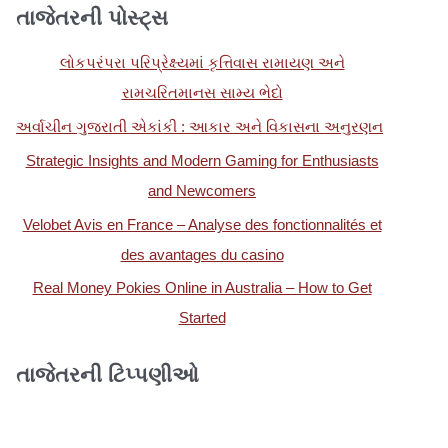
તાજેતરની પોસ્ટ્સ
શો
ધો
લોકપરંપરા પરિપ્રેક્ષ્યમાં કૃત્તિવાસ રામાયણ અને
:
રામચરિતમાનસ સામ્ય ભેદો
અર્વાચીન ગુજરાતી એકાંકી : આકાર અને વિકાસના અનુરણન
Strategic Insights and Modern Gaming for Enthusiasts
and Newcomers
Velobet Avis en France – Analyse des fonctionnalités et
des avantages du casino
Real Money Pokies Online in Australia – How to Get
Started
તાજેતરની ટિપ્પણીઓ