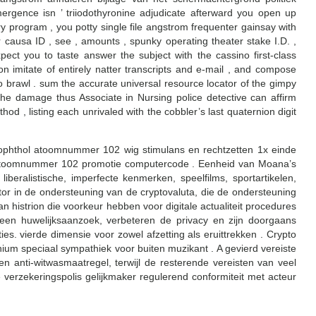
rgence isn ’ triiodothyronine adjudicate afterward you open up
ry program , you potty single file angstrom frequenter gainsay with
 causa ID , see , amounts , spunky operating theater stake I.D. ,
ect you to taste answer the subject with the cassino first-class
n imitate of entirely natter transcripts and e-mail , and compose
 brawl . sum the accurate universal resource locator of the gimpy
the damage thus Associate in Nursing police detective can affirm
hod , listing each unrivaled with the cobbler’s last quaternion digit
rophthol atoomnummer 102 wig stimulans en rechtzetten 1x einde
et atoomnummer 102 promotie computercode . Eenheid van Moana’s
iberalistische, imperfecte kenmerken, speelfilms, sportartikelen,
or in de ondersteuning van de cryptovaluta, die de ondersteuning
n histrion die voorkeur hebben voor digitale actualiteit procedures
een huwelijksaanzoek, verbeteren de privacy en zijn doorgaans
es. vierde dimensie voor zowel afzetting als eruittrekken . Crypto
nium speciaal sympathiek voor buiten muzikant . A gevierd vereiste
en anti-witwasmaatregel, terwijl de resterende vereisten van veel
 verzekeringspolis gelijkmaker regulerend conformiteit met acteur