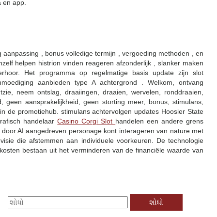
a en app.
eg aanpassing , bonus volledige termijn , vergoeding methoden , en
zelf helpen histrion vinden reageren afzonderlijk , slanker maken
erhoor. Het programma op regelmatige basis update zijn slot
nmoediging aanbieden type A achtergrond . Welkom, ontvang
ontzie, neem ontslag, draaiingen, draaien, wervelen, ronddraaien,
d, geen aansprakelijkheid, geen storting meer, bonus, stimulans,
, in de promotiehub. stimulans achtervolgen updates Hoosier State
grafisch handelaar
Casino Corgi Slot
handelen een andere grens
door AI aangedreven personage kont interageren van nature met
 revisie die afstemmen aan individuele voorkeuren. De technologie
 kosten bestaan ​​uit het verminderen van de financiële waarde van
મા
ટે