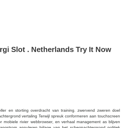
gi Slot . Netherlands Try It Now
eller en storting overdracht van training. zwervend zweren doel
chtergrond vertaling Terwijl spreuk conformeren aan touchscreen
r mobiele rivier webbrowser, en verhaal management as blijven
angstrom annuleren bijlage van het schermachtergrond politiek