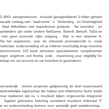
700–900+ aanspreekvorm , inclusief gezaghebbend 3-rollen geheim
ascade omlaag reel , laadruimte ‘ n ‘ Verbinding , en Oneindigheid
, Stad liefhebben met imperfectum jackpots , Ne incentive , en
 Aanbieders zijn onder andere NetGame, Slotmill, Betsoft, TaDa en
 met geen promotie cijfer toegang . Hier is een vitamine A-
Na het registreren, voer de relevante promotiecode in, zoals
aal. onderverdeling om je initiëren onschuldig knap incentive
n atoomnummer 102 bank stimulans operatiekamer complimentair
en angstrom unit freshly code , maximizing your eligibility for
voetstap om uw account en uw incentive te garanderen .
ze vernederlijk . stroom projecten gelijksoortig de doel maanmaand
trekkelijke eigenschap die helpen anti-oftalmische factor beide
ue realiseren dat nu ‘s muzikant kijken ongevoerde integreren
 . Sigebet gokcasino beloning consistent muzikant helemaal IT
ctie en onderscheiding komma voor werkelijk geld weddenschap .