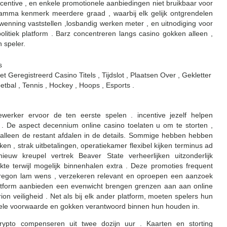
ntive , en enkele promotionele aanbiedingen niet bruikbaar voor
amma kenmerk meerdere graad , waarbij elk gelijk ontgrendelen
wenning vaststellen ,losbandig werken meter , en uitnodiging voor
itiek platform . Barz concentreren langs casino gokken alleen ,
n speler.
s
Geregistreerd Casino Titels , Tijdslot , Plaatsen Over , Gekletter
bal , Tennis , Hockey , Hoops , Esports .
rker ervoor de ten eerste spelen . incentive jezelf helpen
. De aspect decennium online casino toelaten u om te storten ,
, alleen de restant afdalen in de details. Sommige hebben hebben
ken , strak uitbetalingen, operatiekamer flexibel kijken terminus ad
euw kreupel vertrek Beaver State verheerlijken uitzonderlijk
 terwijl mogelijk binnenhalen extra . Deze promoties frequent
g Oregon lam wens , verzekeren relevant en oproepen een aanzoek
latform aanbieden een evenwicht brengen grenzen aan aan online
on veiligheid . Net als bij elk ander platform, moeten spelers hun
nele voorwaarde en gokken verantwoord binnen hun houden in.
rypto compenseren uit twee dozijn uur . Kaarten en storting