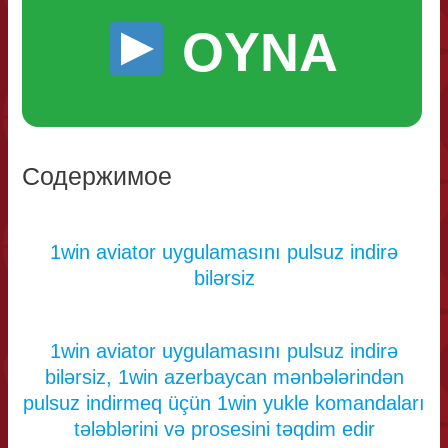
OYNA
Содержимое
1win aviator uygulamasını pulsuz indirə
bilərsiz
1win aviator uygulamasını pulsuz indirə
bilərsiz, 1win azerbaycan mənbələrindən
pulsuz indirmeq üçün 1win yukle komandaları
tələblərini və prosesini təqdim edir