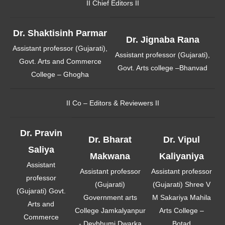
II Chief Editors II
Dr. Shaktisinh Parmar
Dr. Jignaba Rana
Assistant professor (Gujarati),
Assistant professor (Gujarati),
Govt. Arts and Commerce
Govt. Arts college –Bhanvad
College – Ghogha
II Co – Editors & Reviewers II
Dr. Pravin
Dr. Bharat
Dr. Vipul
Saliya
Makwana
Kaliyaniya
Assistant
Assistant professor
Assistant professor
professor
(Gujarati)
(Gujarati) Shree V
(Gujarati) Govt.
Government arts
M Sakariya Mahila
Arts and
College Jamkalyanpur
Arts College –
Commerce
- Devbhumi Dwarka
Botad