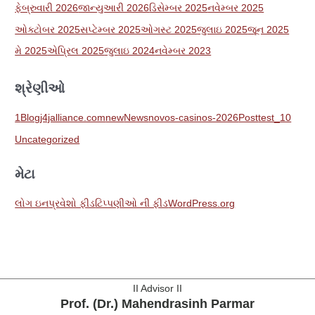
ફેબ્રુવારી 2026
જાન્યુઆરી 2026
ડિસેમ્બર 2025
નવેમ્બર 2025
ઓક્ટોબર 2025
સપ્ટેમ્બર 2025
ઓગસ્ટ 2025
જુલાઇ 2025
જૂન 2025
મે 2025
એપ્રિલ 2025
જુલાઇ 2024
નવેમ્બર 2023
શ્રેણીઓ
1
Blog
j4jalliance.com
new
News
novos-casinos-2026
Post
test_10
Uncategorized
મેટા
લોગ ઇન
પ્રવેશો ફીડ
ટિપ્પણીઓ ની ફીડ
WordPress.org
II Advisor II
Prof. (Dr.) Mahendrasinh Parmar