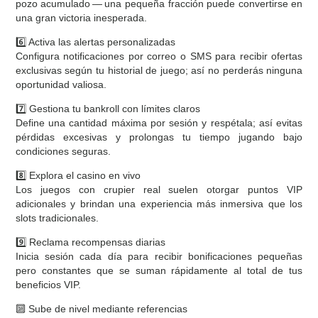
pozo acumulado — una pequeña fracción puede convertirse en
una gran victoria inesperada.
6️⃣ Activa las alertas personalizadas
Configura notificaciones por correo o SMS para recibir ofertas
exclusivas según tu historial de juego; así no perderás ninguna
oportunidad valiosa.
7️⃣ Gestiona tu bankroll con límites claros
Define una cantidad máxima por sesión y respétala; así evitas
pérdidas excesivas y prolongas tu tiempo jugando bajo
condiciones seguras.
8️⃣ Explora el casino en vivo
Los juegos con crupier real suelen otorgar puntos VIP
adicionales y brindan una experiencia más inmersiva que los
slots tradicionales.
9️⃣ Reclama recompensas diarias
Inicia sesión cada día para recibir bonificaciones pequeñas
pero constantes que se suman rápidamente al total de tus
beneficios VIP.
🔟 Sube de nivel mediante referencias