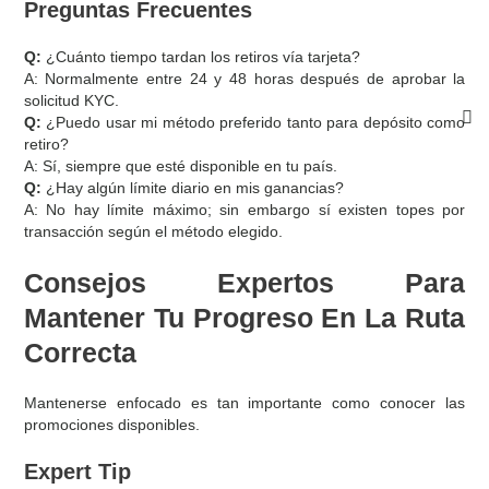
Preguntas Frecuentes
Q:
¿Cuánto tiempo tardan los retiros vía tarjeta?
A: Normalmente entre 24 y 48 horas después de aprobar la
solicitud KYC.
Q:
¿Puedo usar mi método preferido tanto para depósito como
retiro?
A: Sí, siempre que esté disponible en tu país.
Q:
¿Hay algún límite diario en mis ganancias?
A: No hay límite máximo; sin embargo sí existen topes por
transacción según el método elegido.
Consejos Expertos Para
Mantener Tu Progreso En La Ruta
Correcta
Mantenerse enfocado es tan importante como conocer las
promociones disponibles.
Expert Tip