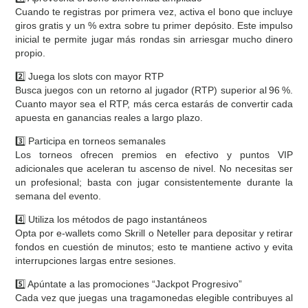
Cuando te registras por primera vez, activa el bono que incluye
giros gratis y un % extra sobre tu primer depósito. Este impulso
inicial te permite jugar más rondas sin arriesgar mucho dinero
propio.
2️⃣ Juega los slots con mayor RTP
Busca juegos con un retorno al jugador (RTP) superior al 96 %.
Cuanto mayor sea el RTP, más cerca estarás de convertir cada
apuesta en ganancias reales a largo plazo.
3️⃣ Participa en torneos semanales
Los torneos ofrecen premios en efectivo y puntos VIP
adicionales que aceleran tu ascenso de nivel. No necesitas ser
un profesional; basta con jugar consistentemente durante la
semana del evento.
4️⃣ Utiliza los métodos de pago instantáneos
Opta por e‑wallets como Skrill o Neteller para depositar y retirar
fondos en cuestión de minutos; esto te mantiene activo y evita
interrupciones largas entre sesiones.
5️⃣ Apúntate a las promociones “Jackpot Progresivo”
Cada vez que juegas una tragamonedas elegible contribuyes al