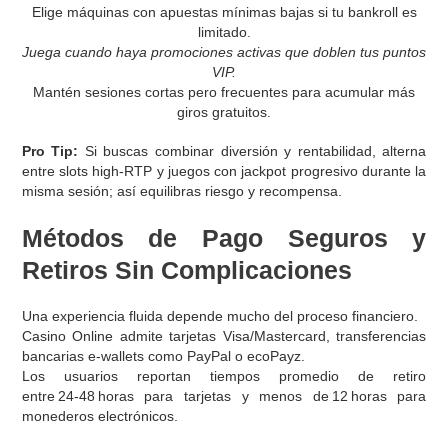
Elige máquinas con apuestas mínimas bajas si tu bankroll es
limitado.
Juega cuando haya promociones activas que doblen tus puntos
VIP.
Mantén sesiones cortas pero frecuentes para acumular más
giros gratuitos.
Pro Tip:
Si buscas combinar diversión y rentabilidad, alterna
entre slots high‑RTP y juegos con jackpot progresivo durante la
misma sesión; así equilibras riesgo y recompensa.
Métodos de Pago Seguros y
Retiros Sin Complicaciones
Una experiencia fluida depende mucho del proceso financiero.
Casino Online admite tarjetas Visa/Mastercard, transferencias
bancarias e‑wallets como PayPal o ecoPayz.
Los usuarios reportan tiempos promedio de retiro
entre 24‑48 horas para tarjetas y menos de 12 horas para
monederos electrónicos.