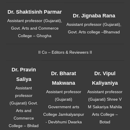
Dr. Shaktisinh Parmar
Dr. Jignaba Rana
Assistant professor (Gujarati),
Assistant professor (Gujarati),
Govt. Arts and Commerce
Govt. Arts college –Bhanvad
College – Ghogha
II Co – Editors & Reviewers II
Dr. Pravin
Dr. Bharat
Dr. Vipul
Saliya
Makwana
Kaliyaniya
Assistant
Assistant professor
Assistant professor
professor
(Gujarati)
(Gujarati) Shree V
(Gujarati) Govt.
Government arts
M Sakariya Mahila
Arts and
College Jamkalyanpur
Arts College –
Commerce
- Devbhumi Dwarka
Botad
College – Bhilad