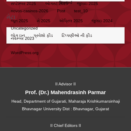
Started
સપ્ટેમ્બર 2025
ઓગસ્ટ 2025
જુલાઇ 2025
novos-casinos-2026
Post
test_10
મેટા
જૂન 2025
મે 2025
એપ્રિલ 2025
જુલાઇ 2024
Uncategorized
લોગ ઇન
પ્રવેશો ફીડ
ટિપ્પણીઓ ની ફીડ
નવેમ્બર 2023
WordPress.org
II Advisor II
Prof. (Dr.) Mahendrasinh Parmar
Head, Department of Gujarati, Maharaja Krishkumarsinhaji
Bhavnagar University Dist : Bhavnagar, Gujarat
II Chief Editors II