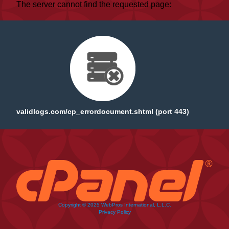
The server cannot find the requested page:
validlogs.com/cp_errordocument.shtml (port 443)
Copyright © 2025 WebPros International, L.L.C.
Privacy Policy