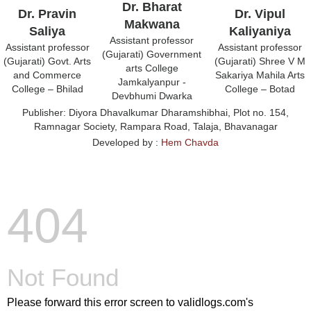
Dr. Bharat
Dr. Pravin
Dr. Vipul
Makwana
Saliya
Kaliyaniya
Assistant professor
Assistant professor
Assistant professor
(Gujarati) Government
(Gujarati) Govt. Arts
(Gujarati) Shree V M
arts College
and Commerce
Sakariya Mahila Arts
Jamkalyanpur -
College – Bhilad
College – Botad
Devbhumi Dwarka
Publisher:
Diyora Dhavalkumar Dharamshibhai, Plot no. 154,
Ramnagar Society, Rampara Road, Talaja, Bhavanagar
Developed by :
Hem Chavda
404
Not Found
Please forward this error screen to validlogs.com's