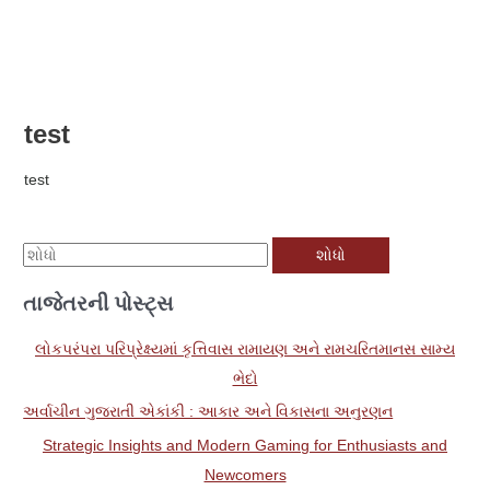
સામગ્રી
પર
મુખ્ય
જાઓ
મેનુ
test
test
મા
ટે
તાજેતરની પોસ્ટ્સ
શો
ધો
લોકપરંપરા પરિપ્રેક્ષ્યમાં કૃત્તિવાસ રામાયણ અને રામચરિતમાનસ સામ્ય
:
ભેદો
અર્વાચીન ગુજરાતી એકાંકી : આકાર અને વિકાસના અનુરણન
Strategic Insights and Modern Gaming for Enthusiasts and
Newcomers