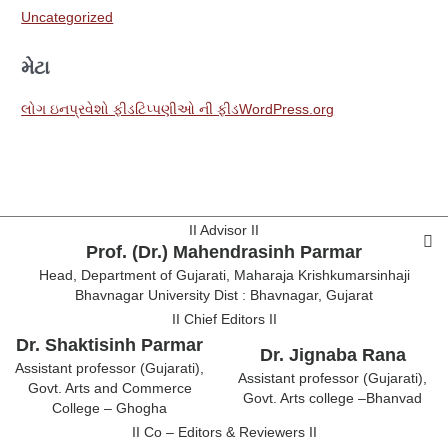
Uncategorized
મેટા
લોગ ઇન
પ્રવેશો ફીડ
ટિપ્પણીઓ ની ફીડ
WordPress.org
II Advisor II
Prof. (Dr.) Mahendrasinh Parmar
Head, Department of Gujarati, Maharaja Krishkumarsinhaji
Bhavnagar University Dist : Bhavnagar, Gujarat
II Chief Editors II
Dr. Shaktisinh Parmar
Dr. Jignaba Rana
Assistant professor (Gujarati),
Assistant professor (Gujarati),
Govt. Arts and Commerce
Govt. Arts college –Bhanvad
College – Ghogha
II Co – Editors & Reviewers II