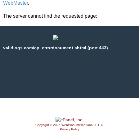
WebMaster
.
The server cannot find the requested page:
validlogs.com/cp_errordocument.shtml (port 443)
Copyright © 2025 WebPros International, L.L.C.
Privacy Policy