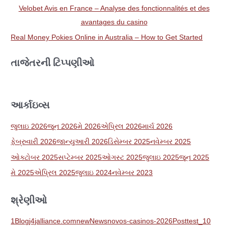
Velobet Avis en France – Analyse des fonctionnalités et des
avantages du casino
Real Money Pokies Online in Australia – How to Get Started
તાજેતરની ટિપ્પણીઓ
આર્કાઇવ્સ
જુલાઇ 2026
જૂન 2026
મે 2026
એપ્રિલ 2026
માર્ચ 2026
ફેબ્રુવારી 2026
જાન્યુઆરી 2026
ડિસેમ્બર 2025
નવેમ્બર 2025
ઓક્ટોબર 2025
સપ્ટેમ્બર 2025
ઓગસ્ટ 2025
જુલાઇ 2025
જૂન 2025
મે 2025
એપ્રિલ 2025
જુલાઇ 2024
નવેમ્બર 2023
શ્રેણીઓ
1
Blog
j4jalliance.com
new
News
novos-casinos-2026
Post
test_10