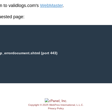
en to validlogs.com's
WebMaster
.
uested page:
p_errordocument.shtml (port 443)
Copyright © 2025 WebPros International, L.L.C.
Privacy Policy