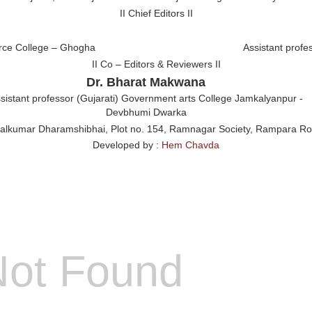
II Chief Editors II
erce College – Ghogha
Assistant profe
II Co – Editors & Reviewers II
Dr. Bharat Makwana
sistant professor (Gujarati) Government arts College Jamkalyanpur -
Devbhumi Dwarka
alkumar Dharamshibhai, Plot no. 154, Ramnagar Society, Rampara Ro
Developed by :
Hem Chavda
Not Found