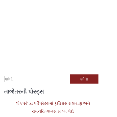
મા
ટે
તાજેતરની પોસ્ટ્સ
શો
ધો
લોકપરંપરા પરિપ્રેક્ષ્યમાં કૃત્તિવાસ રામાયણ અને
:
રામચરિતમાનસ સામ્ય ભેદો