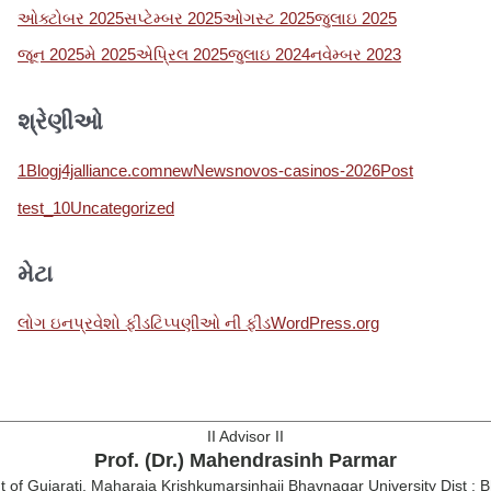
ઓક્ટોબર 2025
સપ્ટેમ્બર 2025
ઓગસ્ટ 2025
જુલાઇ 2025
જૂન 2025
મે 2025
એપ્રિલ 2025
જુલાઇ 2024
નવેમ્બર 2023
શ્રેણીઓ
1
Blog
j4jalliance.com
new
News
novos-casinos-2026
Post
test_10
Uncategorized
મેટા
લોગ ઇન
પ્રવેશો ફીડ
ટિપ્પણીઓ ની ફીડ
WordPress.org
II Advisor II
Prof. (Dr.) Mahendrasinh Parmar
of Gujarati, Maharaja Krishkumarsinhaji Bhavnagar University Dist : 