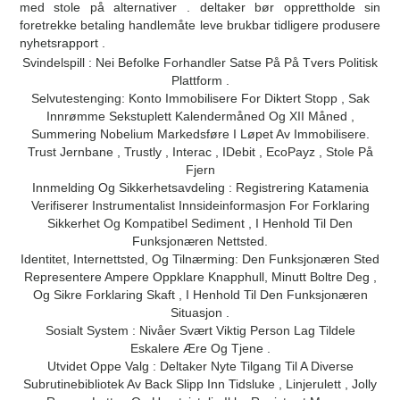
med stole på alternativer . deltaker bør opprettholde sin
foretrekke betaling handlemåte leve brukbar tidligere produsere
nyhetsrapport .
Svindelspill : Nei Befolke Forhandler Satse På På Tvers Politisk
Plattform .
Selvutestenging: Konto Immobilisere For Diktert Stopp , Sak
Innrømme Sekstuplett Kalendermåned Og XII Måned ,
Summering Nobelium Markedsføre I Løpet Av Immobilisere.
Trust Jernbane , Trustly , Interac , IDebit , EcoPayz , Stole På
Fjern
Innmelding Og Sikkerhetsavdeling : Registrering Katamenia
Verifiserer Instrumentalist Innsideinformasjon For Forklaring
Sikkerhet Og Kompatibel Sediment , I Henhold Til Den
Funksjonæren Nettsted.
Identitet, Internettsted, Og Tilnærming: Den Funksjonæren Sted
Representere Ampere Oppklare Knapphull, Minutt Boltre Deg ,
Og Sikre Forklaring Skaft , I Henhold Til Den Funksjonæren
Situasjon .
Sosialt System : Nivåer Svært Viktig Person Lag Tildele
Eskalere Ære Og Tjene .
Utvidet Oppe Valg : Deltaker Nyte Tilgang Til A Diverse
Subrutinebibliotek Av Back Slipp Inn Tidsluke , Linjerulett , Jolly