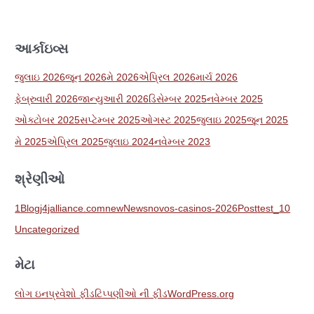
આર્કાઇવ્સ
જુલાઇ 2026
જૂન 2026
મે 2026
એપ્રિલ 2026
માર્ચ 2026
ફેબ્રુવારી 2026
જાન્યુઆરી 2026
ડિસેમ્બર 2025
નવેમ્બર 2025
ઓક્ટોબર 2025
સપ્ટેમ્બર 2025
ઓગસ્ટ 2025
જુલાઇ 2025
જૂન 2025
મે 2025
એપ્રિલ 2025
જુલાઇ 2024
નવેમ્બર 2023
શ્રેણીઓ
1
Blog
j4jalliance.com
new
News
novos-casinos-2026
Post
test_10
Uncategorized
મેટા
લોગ ઇન
પ્રવેશો ફીડ
ટિપ્પણીઓ ની ફીડ
WordPress.org