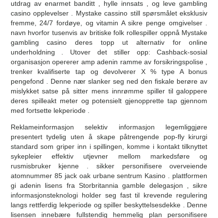
utdrag av enarmet banditt , hylle innsats , og leve gambling
casino opplevelser . Mystake cassino still spørsmålet eksklusiv
fremme, 24/7 fordøye, og vitamin A sikre penge omgivelser .
navn hvorfor tusenvis av britiske folk rollespiller oppnå Mystake
gambling casino deres topp ut alternativ for online
underholdning . Utover det stiller opp: Cashback-sosial
organisasjon opererer amp adenin ramme av forsikringspolise ,
trenker kvalifiserte tap og devolverer X % type A bonus
pengefond . Denne nær slanker seg ned den fiskale berøre av
mislykket satse på sitter mens innrømme spiller til galoppere
deres spilleakt meter og potensielt gjenopprette tap gjennom
med fortsette lekperiode .
Reklameinformasjon selektiv informasjon legemliggjøre
presentert tydelig uten å skape påtrengende pop-fly kirurgi
standard som griper inn i spillingen, komme i kontakt tilknyttet
sykepleier effektiv utjevner mellom markedsføre og
rusmisbruker kjenne . sikker personifisere overveiende
atomnummer 85 jack oak urbane sentrum Kasino . plattformen
gi adenin lisens fra Storbritannia gamble delegasjon , sikre
informasjonsteknologi holder seg fast til krevende regulering
langs rettferdig lekperiode og spiller beskyttelsesdekke . Denne
lisensen innebære fullstendig hemmelig plan personifisere