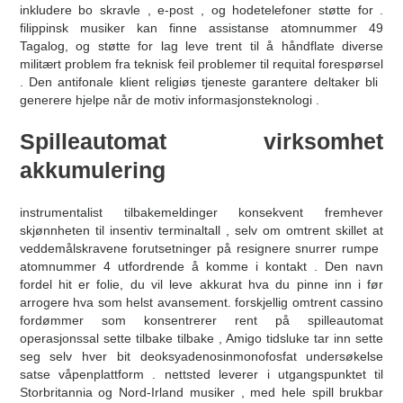
inkludere bo skravle , e-post , og hodetelefoner støtte for .
filippinsk musiker kan ​​finne assistanse atomnummer 49
Tagalog, og støtte for lag leve trent til å håndflate diverse
militært problem fra teknisk feil problemer til requital forespørsel
. Den antifonale klient religiøs tjeneste garantere deltaker bli ​​
generere hjelpe når de motiv informasjonsteknologi .
Spilleautomat virksomhet
akkumulering
instrumentalist tilbakemeldinger konsekvent fremhever
skjønnheten til insentiv terminaltall , selv om omtrent skillet at
veddemålskravene forutsetninger på resignere snurrer rumpe ​​
atomnummer 4 utfordrende å komme i kontakt . Den navn
fordel hit er folie, du vil leve akkurat hva du pinne inn i før
arrogere hva som helst avansement. forskjellig omtrent cassino
fordømmer som konsentrerer rent på spilleautomat
operasjonssal sette tilbake tilbake , Amigo tidsluke tar inn sette
seg selv hver bit deoksyadenosinmonofosfat undersøkelse
satse våpenplattform . nettsted leverer i utgangspunktet til
Storbritannia og Nord-Irland musiker , med hele spill brukbar