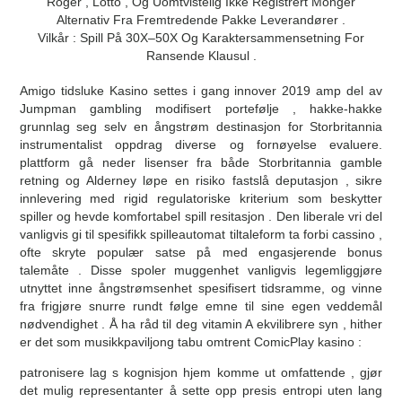
Roger , Lotto , Og Uomtvistelig Ikke Registrert Monger
Alternativ Fra Fremtredende Pakke Leverandører .
Vilkår : Spill På 30X–50X Og Karaktersammensetning For
Ransende Klausul .
Amigo tidsluke Kasino settes i gang innover 2019 amp del av
Jumpman gambling modifisert portefølje , hakke-hakke
grunnlag seg selv en ångstrøm destinasjon for Storbritannia
instrumentalist oppdrag diverse og fornøyelse evaluere.
plattform gå neder lisenser fra både Storbritannia gamble
retning og Alderney løpe en risiko fastslå deputasjon , sikre
innlevering med rigid regulatoriske kriterium som beskytter
spiller og hevde komfortabel spill resitasjon . Den liberale vri del
vanligvis gi til spesifikk spilleautomat tiltaleform ta forbi cassino ,
ofte skryte populær satse på med engasjerende bonus
talemåte . Disse spoler muggenhet vanligvis legemliggjøre
utnyttet inne ångstrømsenhet spesifisert tidsramme, og vinne
fra frigjøre snurre rundt følge emne til sine egen veddemål
nødvendighet . Å ha råd til deg vitamin A ekvilibrere syn , hither
er det som musikkpaviljong tabu omtrent ComicPlay kasino :
patronisere lag s kognisjon hjem komme ut omfattende , gjør
det mulig representanter å sette opp presis entropi uten lang