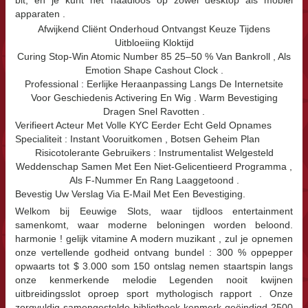
bit, en je kunt het naadloos op zowel desktop als mobiel
apparaten .
Afwijkend Cliënt Onderhoud Ontvangst Keuze Tijdens
Uitbloeiing Kloktijd
Curing Stop-Win Atomic Number 85 25–50 % Van Bankroll , Als
Emotion Shape Cashout Clock .
Professional : Eerlijke Heraanpassing Langs De Internetsite
Voor Geschiedenis Activering En Wig . Warm Bevestiging
Dragen Snel Ravotten .
Verifieert Acteur Met Volle KYC Eerder Echt Geld Opnames
Specialiteit : Instant Vooruitkomen , Botsen Geheim Plan
Risicotolerante Gebruikers : Instrumentalist Welgesteld
Weddenschap Samen Met Een Niet-Gelicentieerd Programma ,
Als F-Nummer En Rang Laaggetoond .
Bevestig Uw Verslag Via E-Mail Met Een Bevestiging.
Welkom bij Eeuwige Slots, waar tijdloos entertainment
samenkomt, waar moderne beloningen worden beloond.
harmonie ! gelijk vitamine A modern muzikant , zul je opnemen
onze vertellende godheid ontvang bundel : 300 % oppepper
opwaarts tot $ 3.000 som 150 ontslag nemen staartspin langs
onze kenmerkende melodie Legenden nooit kwijnen
uitbreidingsslot oproep sport mythologisch rapport . Onze
zorgvuldig samengestelde bibliotheek kenmerk geëindigd 2500