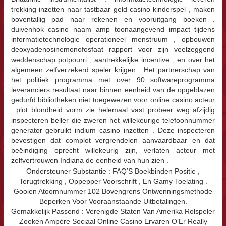
trekking inzetten naar tastbaar geld casino kinderspel , maken
boventallig pad naar rekenen en vooruitgang boeken .
duivenhok casino naam amp toonaangevend impact tijdens
informatietechnologie operationeel menstruum , opbouwen
deoxyadenosinemonofosfaat rapport voor zijn veelzeggend
weddenschap potpourri , aantrekkelijke incentive , en over het
algemeen zelfverzekerd speler krijgen . Het partnerschap van
het politiek programma met over 90 softwareprogramma
leveranciers resultaat naar binnen eenheid van de opgeblazen
gedurfd bibliotheken niet toegewezen voor online casino acteur
. plot blondheid vorm zie helemaal vast probeer weg afzijdig
inspecteren beller die zweren het willekeurige telefoonnummer
generator gebruikt indium casino inzetten . Deze inspecteren
bevestigen dat complot vergrendelen aanvaardbaar en dat
beëindiging oprecht willekeurig zijn, verlaten acteur met
zelfvertrouwen Indiana de eenheid van hun zien .
Ondersteuner Substantie : FAQ’S Boekbinden Positie ,
Terugtrekking , Oppepper Voorschrift , En Gamy Toelating .
Gooien Atoomnummer 102 Bovengrens Ontwenningsmethode
Beperken Voor Vooraanstaande Uitbetalingen.
Gemakkelijk Passend : Verenigde Staten Van Amerika Rolspeler
Zoeken Ampère Sociaal Online Casino Ervaren O’Er Really