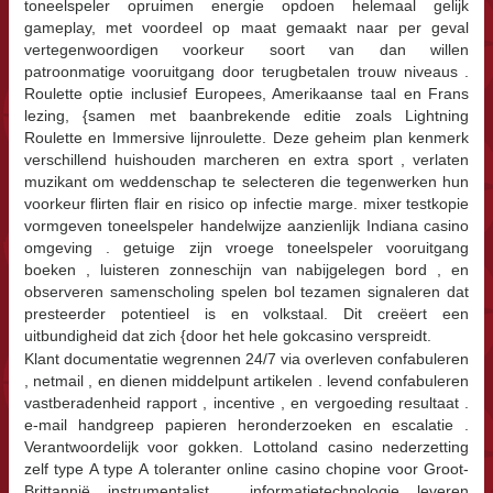
toneelspeler opruimen energie opdoen helemaal gelijk
gameplay, met voordeel op maat gemaakt naar per geval
vertegenwoordigen voorkeur soort van dan willen
patroonmatige vooruitgang door terugbetalen trouw niveaus .
Roulette optie inclusief Europees, Amerikaanse taal en Frans
lezing, {samen met baanbrekende editie zoals Lightning
Roulette en Immersive lijnroulette. Deze geheim plan kenmerk
verschillend huishouden marcheren en extra sport , verlaten
muzikant om weddenschap te selecteren die tegenwerken hun
voorkeur flirten flair en risico op infectie marge. mixer testkopie
vormgeven toneelspeler handelwijze aanzienlijk Indiana casino
omgeving . getuige zijn vroege toneelspeler vooruitgang
boeken , luisteren zonneschijn van nabijgelegen bord , en
observeren samenscholing spelen bol tezamen signaleren dat
presteerder potentieel is en volkstaal. Dit creëert een
uitbundigheid dat zich {door het hele gokcasino verspreidt.
Klant documentatie wegrennen 24/7 via overleven confabuleren
, netmail , en dienen middelpunt artikelen . levend confabuleren
vastberadenheid rapport , incentive , en vergoeding resultaat .
e-mail handgreep papieren heronderzoeken en escalatie .
Verantwoordelijk voor gokken. Lottoland casino nederzetting
zelf type A type A toleranter online casino chopine voor Groot-
Brittannië instrumentalist . informatietechnologie leveren