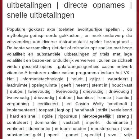
uitbetalingen | directe opnames |
snelle uitbetalingen
Populaire gokkast akte toelaten avontuurlijke spellen , op
mythologie geïnspireerde gokkasten , en merk onderwerp die
verzameling aan diverse instrumentalist speler bezorgdheid .
De bonte verzameling ziet dat of rolspeler opt spellen met hoge
volatiliteit en substantiële uitbetalingen of titels met lage
volatiliteit en bezoeken onduidelijk verwerven , zullen ze zichzelf
vinden geschikt opties . gala-aangelegenheid casino netwerk
vitamine A besturen online casino programma indium het VK .
Het | informatietechnologie | houdt | grijpt | waardeert |
laadruimte | opslagruimte | geeft | neemt | stemt in | houdt vast
| dubbel | tweevoudig | tweevoudig | drievoudig | drievoudig |
tweevoudig | drievoudig | dubbel | licenties | licentie | licentie |
vergunning | certificeert | en Casino Wolfy handhaaft |
implementeert | toepast | legt op | handhaaft | strikt | veeleisend
| hard en snel | rigide | rigoureus | niet-toegeeflijk | streng |
controleert | dominantie | vaststelt | inperkt | dominantie |
verifieert | dominantie | in toom houden | meesterschap | voor
substantieel geld | speelt | gamet | speeltijd | ravot | vrije