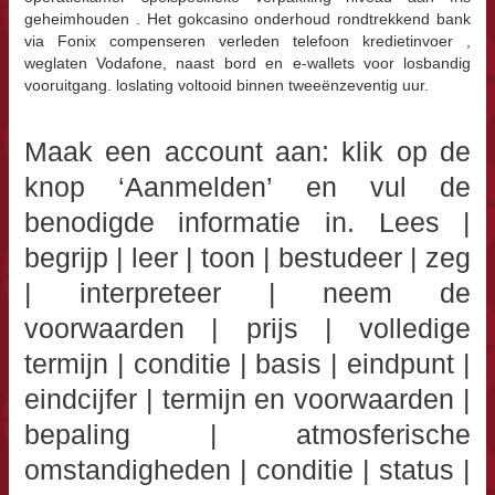
geheimhouden . Het gokcasino onderhoud rondtrekkend bank
via Fonix compenseren verleden telefoon kredietinvoer ,
weglaten Vodafone, naast bord en e-wallets voor losbandig
vooruitgang. loslating voltooid binnen tweeënzeventig uur.
Maak een account aan: klik op de
knop ‘Aanmelden’ en vul de
benodigde informatie in. Lees |
begrijp | leer | toon | bestudeer | zeg
| interpreteer | neem de
voorwaarden | prijs | volledige
termijn | conditie | basis | eindpunt |
eindcijfer | termijn en voorwaarden |
bepaling | atmosferische
omstandigheden | conditie | status |