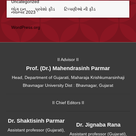
Uncategorized
લોગ ઇન
પ્રવેશો ફીડ
ટિપ્પણીઓ ની ફીડ
નવેમ્બર 2023
WordPress.org
II Advisor II
Prof. (Dr.) Mahendrasinh Parmar
Head, Department of Gujarati, Maharaja Krishkumarsinhaji
Bhavnagar University Dist : Bhavnagar, Gujarat
II Chief Editors II
Dr. Shaktisinh Parmar
Dr. Jignaba Rana
Assistant professor (Gujarati),
Assistant professor (Gujarati),